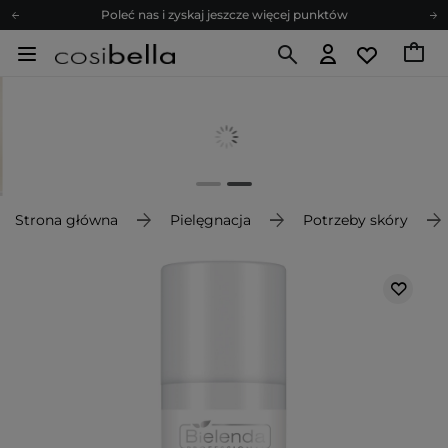
Poleć nas i zyskaj jeszcze więcej punktów
Zapisz się na newsletter pełen porad
Bezpłatne konsultacje kosmetologiczne
Z nami to możliwe! Realizacja zamówienia do 24h.
Poleć nas i zyskaj jeszcze więcej punktów
Zapisz się na newsletter pełen porad
Strona główna
Pielęgnacja
Potrzeby skóry