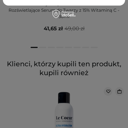
Carbon Theory - SupaVIT-C Pow Serum 15% -
Rozświetlające Serum do Twarzy z 15% Witaminą C -
30ml
41,65 zł
49,00 zł
Klienci, którzy kupili ten produkt,
kupili również