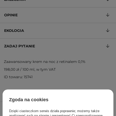
OPINIE
EKOLOGIA
ZADAJ PYTANIE
Zaawansowany krem na noc z retinalem 0,1%
198,00 zł
/
100 ml
, w tym VAT
ID towaru: 15741
Zgoda na cookies
99,00 zł
/
szt.
Dzięki ciasteczkom serwis działa poprawnie; możemy także
analizować ruch na stronie i prezentować Ci spersonalizowane