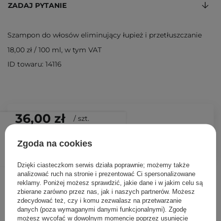
ZADAJ PYTANIE
Szampon do włosów eliminujący łupież i przetłuszczanie
18,00 zł
/
100 ml
, w tym VAT
ID towaru: 14116
36,00 zł
/
szt.
DODAJ DO KOSZYKA
Zgoda na cookies
Dzięki ciasteczkom serwis działa poprawnie; możemy także
analizować ruch na stronie i prezentować Ci spersonalizowane
Inni klienci sprawdzali również
reklamy. Poniżej możesz sprawdzić, jakie dane i w jakim celu są
zbierane zarówno przez nas, jak i naszych partnerów. Możesz
zdecydować też, czy i komu zezwalasz na przetwarzanie
danych (poza wymaganymi danymi funkcjonalnymi). Zgodę
możesz wycofać w dowolnym momencie poprzez usunięcie