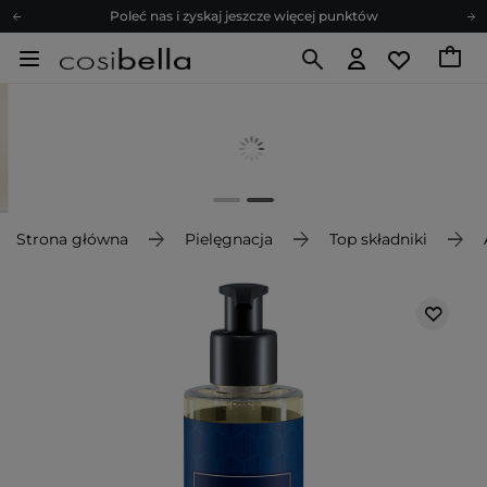
Poleć nas i zyskaj jeszcze więcej punktów
Zapisz się na newsletter pełen porad
Bezpłatne konsultacje kosmetologiczne
Z nami to możliwe! Realizacja zamówienia do 24h.
Poleć nas i zyskaj jeszcze więcej punktów
Zapisz się na newsletter pełen porad
Strona główna
Pielęgnacja
Top składniki