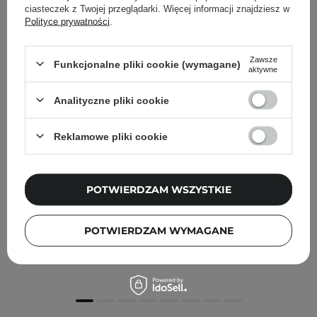
ciasteczek z Twojej przeglądarki. Więcej informacji znajdziesz w
Polityce prywatności
.
Zawsze
Funkcjonalne pliki cookie (wymagane)
aktywne
Analityczne pliki cookie
Reklamowe pliki cookie
POTWIERDZAM WSZYSTKIE
Anwen - Brzoskwinia i Kolendra - Szampon do Suchej i
Wrażliwej Skóry Głowy - 200ml
POTWIERDZAM WYMAGANE
30,00 zł