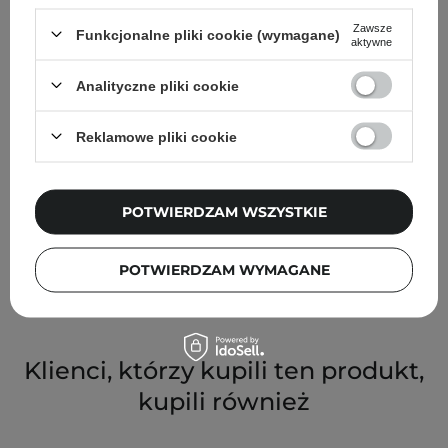
Zawsze
Funkcjonalne pliki cookie (wymagane)
aktywne
Analityczne pliki cookie
Reklamowe pliki cookie
WYBÓR KOSMETOLOGA
Anua - Heartleaf 70 Soothing Collagen Mask - Kojąca
POTWIERDZAM WSZYSTKIE
Maska w Płachcie z Kolagenem - 38g
19,90 zł
POTWIERDZAM WYMAGANE
Klienci, którzy kupili ten produkt,
kupili również