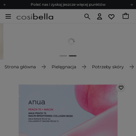
Poleć nas i zyskaj jeszcze więcej punktów
Zapisz się na newsletter pełen porad
Bezpłatne konsultacje kosmetologiczne
Z nami to możliwe! Realizacja zamówienia do 24h.
Poleć nas i zyskaj jeszcze więcej punktów
Zapisz się na newsletter pełen porad
Strona główna
Pielęgnacja
Potrzeby skóry