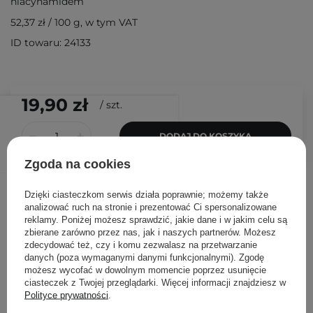
niacynamidem
52,37 zł
/
100 g
, w tym VAT
ID towaru: 24133
19,90 zł
/
szt.
DODAJ DO KOSZYKA
Zgoda na cookies
Inni klienci sprawdzali również
Dzięki ciasteczkom serwis działa poprawnie; możemy także
analizować ruch na stronie i prezentować Ci spersonalizowane
reklamy. Poniżej możesz sprawdzić, jakie dane i w jakim celu są
zbierane zarówno przez nas, jak i naszych partnerów. Możesz
zdecydować też, czy i komu zezwalasz na przetwarzanie
danych (poza wymaganymi danymi funkcjonalnymi). Zgodę
możesz wycofać w dowolnym momencie poprzez usunięcie
ciasteczek z Twojej przeglądarki. Więcej informacji znajdziesz w
Polityce prywatności
.