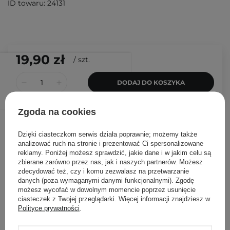
ID towaru: 24131
19,90 zł
/
szt.
DODAJ DO KOSZYKA
Zgoda na cookies
Inni klienci sprawdzali również
Dzięki ciasteczkom serwis działa poprawnie; możemy także
analizować ruch na stronie i prezentować Ci spersonalizowane
reklamy. Poniżej możesz sprawdzić, jakie dane i w jakim celu są
zbierane zarówno przez nas, jak i naszych partnerów. Możesz
zdecydować też, czy i komu zezwalasz na przetwarzanie
danych (poza wymaganymi danymi funkcjonalnymi). Zgodę
możesz wycofać w dowolnym momencie poprzez usunięcie
ciasteczek z Twojej przeglądarki. Więcej informacji znajdziesz w
Polityce prywatności
.