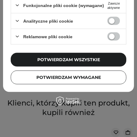
Zawsze
Funkcjonalne pliki cookie (wymagane)
aktywne
Analityczne pliki cookie
Reklamowe pliki cookie
WYBÓR KOSMETOLOGA
Anua - Heartleaf 70 Soothing Collagen Mask - Kojąca
Maska w Płachcie z Kolagenem - 38g
POTWIERDZAM WSZYSTKIE
19,90 zł
POTWIERDZAM WYMAGANE
Klienci, którzy kupili ten produkt,
kupili również