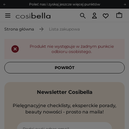
Poleć nas i zyskaj jeszcze więcej punktów
Zapisz się na newsletter pełen porad
Bezpłatne konsultacje kosmetologiczne
Strona główna
Lista zakupowa
Z nami to możliwe! Realizacja zamówienia do 24h.
Poleć nas i zyskaj jeszcze więcej punktów
Produkt nie występuje w żadnym punkcie
Zapisz się na newsletter pełen porad
odbioru osobistego.
POWRÓT
Newsletter Cosibella
Pielęgnacyjne checklisty, eksperckie porady,
beauty nowości - prosto na maila!