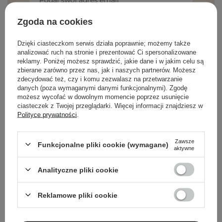
Podaj swój adres email
Zgoda na cookies
Zgadzam się na otrzymywanie
wiadomości marketingowych i
Dzięki ciasteczkom serwis działa poprawnie; możemy także
przetwarzanie moich danych przez
analizować ruch na stronie i prezentować Ci spersonalizowane
Cosibella sp. z o.o, zgodnie z
polityką
reklamy. Poniżej możesz sprawdzić, jakie dane i w jakim celu są
prywatności
.
zbierane zarówno przez nas, jak i naszych partnerów. Możesz
zdecydować też, czy i komu zezwalasz na przetwarzanie
ZAPISZ SIĘ
danych (poza wymaganymi danymi funkcjonalnymi). Zgodę
możesz wycofać w dowolnym momencie poprzez usunięcie
ciasteczek z Twojej przeglądarki. Więcej informacji znajdziesz w
Polityce prywatności
.
Zawsze
Funkcjonalne pliki cookie (wymagane)
aktywne
O NAS
Analityczne pliki cookie
MOJE KONTO
Reklamowe pliki cookie
POMOC