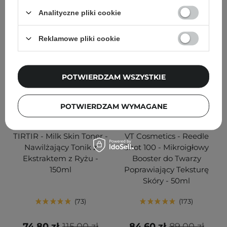
DODAJ DO KOSZYKA
DODAJ DO KOSZYKA
Analityczne pliki cookie
Reklamowe pliki cookie
POTWIERDZAM WSZYSTKIE
POTWIERDZAM WYMAGANE
PROMOCJA
BESTSELLER
PROMOCJA
TIRTIR - Milk Skin Toner -
VT Cosmetics - Reedle
Nawilżający Tonik z
Shot 100 - Mikroigłowy
Ekstraktem z Ryżu -
Booster do Twarzy
150ml
Poprawiający Teksturę
Skóry - 50ml
73
173
74,80 zł
115,00 zł
84,60 zł
89,00 zł