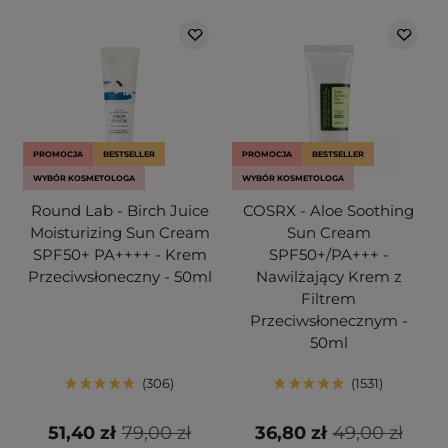
PROMOCJA
BESTSELLER
PROMOCJA
BESTSELLER
WYBÓR KOSMETOLOGA
WYBÓR KOSMETOLOGA
Round Lab - Birch Juice
COSRX - Aloe Soothing
Moisturizing Sun Cream
Sun Cream
SPF50+ PA++++ - Krem
SPF50+/PA+++ -
Przeciwsłoneczny - 50ml
Nawilżający Krem z
Filtrem
Przeciwsłonecznym -
50ml
306
1531
51,40 zł
79,00 zł
36,80 zł
49,00 zł