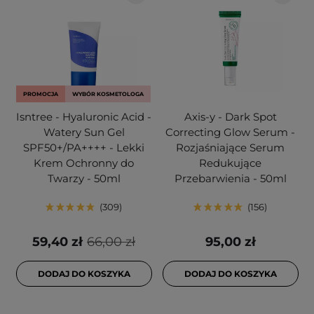
PROMOCJA
WYBÓR KOSMETOLOGA
Isntree - Hyaluronic Acid -
Axis-y - Dark Spot
Watery Sun Gel
Correcting Glow Serum -
SPF50+/PA++++ - Lekki
Rozjaśniające Serum
Krem Ochronny do
Redukujące
Twarzy - 50ml
Przebarwienia - 50ml
309
156
59,40 zł
66,00 zł
95,00 zł
DODAJ DO KOSZYKA
DODAJ DO KOSZYKA