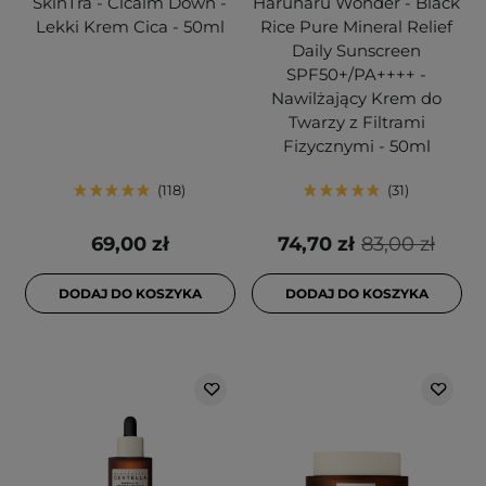
SkinTra - Cicalm Down -
Haruharu Wonder - Black
Lekki Krem Cica - 50ml
Rice Pure Mineral Relief
Daily Sunscreen
SPF50+/PA++++ -
Nawilżający Krem do
Twarzy z Filtrami
Fizycznymi - 50ml
118
31
69,00 zł
74,70 zł
83,00 zł
DODAJ DO KOSZYKA
DODAJ DO KOSZYKA