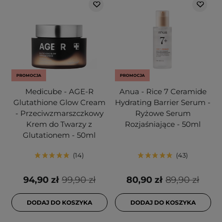
PROMOCJA
PROMOCJA
Medicube - AGE-R
Anua - Rice 7 Ceramide
Glutathione Glow Cream
Hydrating Barrier Serum -
- Przeciwzmarszczkowy
Ryżowe Serum
Krem do Twarzy z
Rozjaśniające - 50ml
Glutationem - 50ml
14
43
94,90 zł
99,90 zł
80,90 zł
89,90 zł
DODAJ DO KOSZYKA
DODAJ DO KOSZYKA