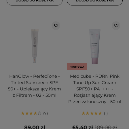
DODAJ DO KOSZYKA
DODAJ DO KOSZYKA
PROMOCJA
HanGlow - PerfecTone -
Medicube - PDRN Pink
Tinted Sunscreen SPF
Tone Up Sun Cream
50+ - Upiększający Krem
SPF50+ PA++++ -
z Filtrem - 02 - 50ml
Rozjaśniający Krem
Przeciwsłoneczny - 50ml
7
1
89,00 zł
65,40 zł
109,00 zł