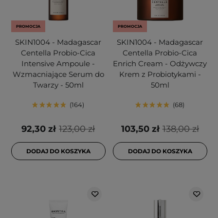
PROMOCJA
PROMOCJA
SKIN1004 - Madagascar
SKIN1004 - Madagascar
Centella Probio-Cica
Centella Probio-Cica
Intensive Ampoule -
Enrich Cream - Odżywczy
Wzmacniające Serum do
Krem z Probiotykami -
Twarzy - 50ml
50ml
164
68
92,30 zł
123,00 zł
103,50 zł
138,00 zł
DODAJ DO KOSZYKA
DODAJ DO KOSZYKA