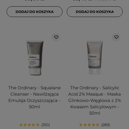
DODAJ DO KOSZYKA
DODAJ DO KOSZYKA
The Ordinary - Squalane
The Ordinary - Salicylic
Cleanser - Nawilżająca
Acid 2% Masque - Maska
Emulsja Oczyszczająca -
Glinkowo-Węglowa z 2%
50ml
Kwasem Salicylowym -
50ml
310
283