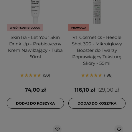
WYBÓR KOSMETOLOGA
PROMOCJA
SkinTra - Let Your Skin
VT Cosmetics - Reedle
Drink Up - Prebiotyczny
Shot 300 - Mikroigłowy
Krem Nawilżający - Tuba
Booster do Twarzy
50ml
Poprawiający Teksturę
Skóry - 50ml
50
198
74,00 zł
116,10 zł
129,00 zł
DODAJ DO KOSZYKA
DODAJ DO KOSZYKA