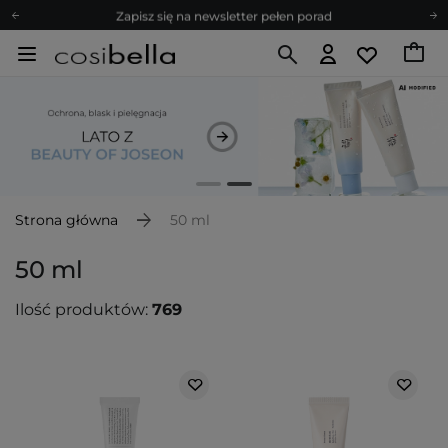
Zapisz się na newsletter pełen porad
Bezpłatne konsultacje kosmetologiczne
Z nami to możliwe! Realizacja zamówienia do 24h.
Poleć nas i zyskaj jeszcze więcej punktów
Zapisz się na newsletter pełen porad
Strona główna
50 ml
50 ml
Ilość produktów:
769