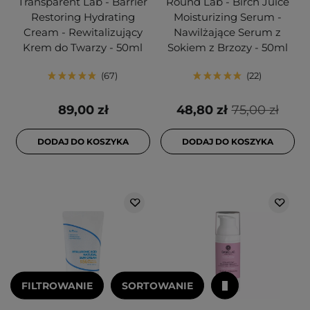
Transparent Lab - Barrier
Round Lab - Birch Juice
Restoring Hydrating
Moisturizing Serum -
Cream - Rewitalizujący
Nawilżające Serum z
Krem do Twarzy - 50ml
Sokiem z Brzozy - 50ml
67
22
89,00 zł
48,80 zł
75,00 zł
DODAJ DO KOSZYKA
DODAJ DO KOSZYKA
FILTROWANIE
SORTOWANIE