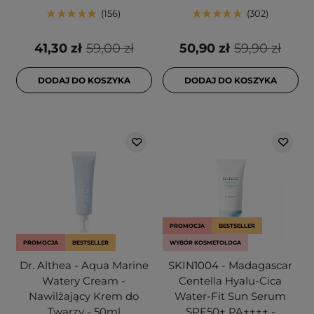
156
302
41,30 zł
59,00 zł
50,90 zł
59,90 zł
DODAJ DO KOSZYKA
DODAJ DO KOSZYKA
PROMOCJA
BESTSELLER
PROMOCJA
BESTSELLER
WYBÓR KOSMETOLOGA
Dr. Althea - Aqua Marine
SKIN1004 - Madagascar
Watery Cream -
Centella Hyalu-Cica
Nawilżający Krem do
Water-Fit Sun Serum
Twarzy - 50ml
SPF50+ PA++++ -