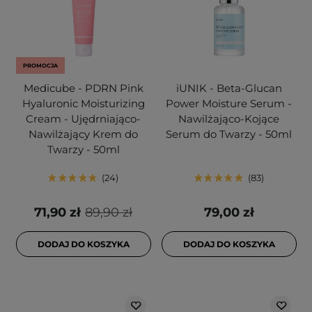
PROMOCJA
Medicube - PDRN Pink
iUNIK - Beta-Glucan
Hyaluronic Moisturizing
Power Moisture Serum -
Cream - Ujędrniająco-
Nawilżająco-Kojące
Nawilżający Krem do
Serum do Twarzy - 50ml
Twarzy - 50ml
24
83
71,90 zł
89,90 zł
79,00 zł
DODAJ DO KOSZYKA
DODAJ DO KOSZYKA