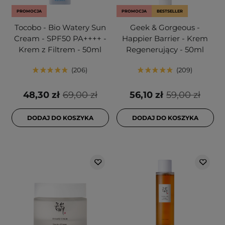
PROMOCJA
PROMOCJA
BESTSELLER
Tocobo - Bio Watery Sun
Geek & Gorgeous -
Cream - SPF50 PA++++ -
Happier Barrier - Krem
Krem z Filtrem - 50ml
Regenerujący - 50ml
206
209
48,30 zł
69,00 zł
56,10 zł
59,00 zł
DODAJ DO KOSZYKA
DODAJ DO KOSZYKA