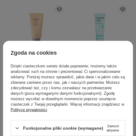
Zgoda na cookies
PROMOCJA
PROMOCJA
Haruharu Wonder - Black
Numbuzin - No.1 Clear
Dzięki ciasteczkom serwis działa poprawnie; możemy także
Rice Moisture Airyfit Daily
Filter Sun Essence
analizować ruch na stronie i prezentować Ci spersonalizowane
Sunscreen
SPF50+ PA++++ -
reklamy. Poniżej możesz sprawdzić, jakie dane i w jakim celu są
SPF50+/PA++++ -
Rozświetlająca Esencja z
zbierane zarówno przez nas, jak i naszych partnerów. Możesz
zdecydować też, czy i komu zezwalasz na przetwarzanie
Nawilżający Krem z
Filtrem - 50ml
danych (poza wymaganymi danymi funkcjonalnymi). Zgodę
Filtrem - 50ml
możesz wycofać w dowolnym momencie poprzez usunięcie
ciasteczek z Twojej przeglądarki. Więcej informacji znajdziesz w
64
57
Polityce prywatności
.
47,90 zł
79,90 zł
60,00 zł
75,00 zł
Zawsze
Funkcjonalne pliki cookie (wymagane)
aktywne