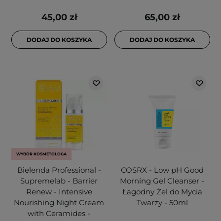
45,00 zł
65,00 zł
DODAJ DO KOSZYKA
DODAJ DO KOSZYKA
WYBÓR KOSMETOLOGA
Bielenda Professional -
COSRX - Low pH Good
Supremelab - Barrier
Morning Gel Cleanser -
Renew - Intensive
Łagodny Żel do Mycia
Nourishing Night Cream
Twarzy - 50ml
with Ceramides -