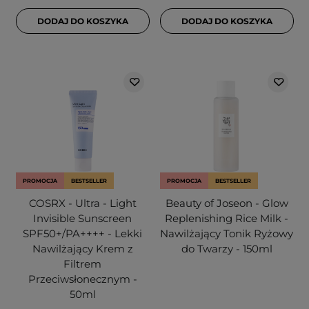
DODAJ DO KOSZYKA
DODAJ DO KOSZYKA
PROMOCJA
BESTSELLER
PROMOCJA
BESTSELLER
COSRX - Ultra - Light
Beauty of Joseon - Glow
Invisible Sunscreen
Replenishing Rice Milk -
SPF50+/PA++++ - Lekki
Nawilżający Tonik Ryżowy
Nawilżający Krem z
do Twarzy - 150ml
Filtrem
Przeciwsłonecznym -
50ml