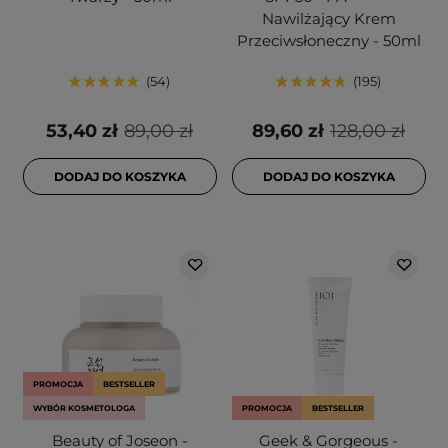
Nawilżający Krem
Przeciwsłoneczny - 50ml
54
195
53,40 zł
89,00 zł
89,60 zł
128,00 zł
DODAJ DO KOSZYKA
DODAJ DO KOSZYKA
PROMOCJA
BESTSELLER
WYBÓR KOSMETOLOGA
PROMOCJA
BESTSELLER
Beauty of Joseon -
Geek & Gorgeous -