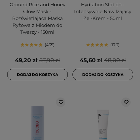
Ground Rice and Honey
Hydration Station -
Glow Mask -
Intensywnie Nawilżający
Rozświetlająca Maska
Żel-Krem - 50ml
Ryżowa z Miodem do
Twarzy - 150ml
435
176
49,20 zł
57,90 zł
45,60 zł
48,00 zł
DODAJ DO KOSZYKA
DODAJ DO KOSZYKA