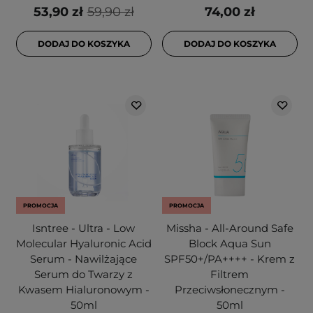
53,90 zł
59,90 zł
74,00 zł
DODAJ DO KOSZYKA
DODAJ DO KOSZYKA
PROMOCJA
PROMOCJA
Isntree - Ultra - Low
Missha - All-Around Safe
Molecular Hyaluronic Acid
Block Aqua Sun
Serum - Nawilżające
SPF50+/PA++++ - Krem z
Serum do Twarzy z
Filtrem
Kwasem Hialuronowym -
Przeciwsłonecznym -
50ml
50ml