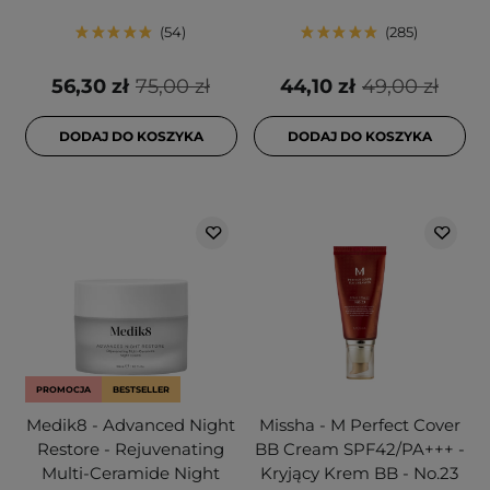
54
285
56,30 zł
75,00 zł
44,10 zł
49,00 zł
DODAJ DO KOSZYKA
DODAJ DO KOSZYKA
PROMOCJA
BESTSELLER
Medik8 - Advanced Night
Missha - M Perfect Cover
Restore - Rejuvenating
BB Cream SPF42/PA+++ -
Multi-Ceramide Night
Kryjący Krem BB - No.23