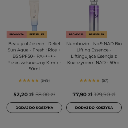
PROMOCJA
BESTSELLER
PROMOCJA
BESTSELLER
Beauty of Joseon - Relief
Numbuzin - No.9 NAD Bio
Sun Aqua - Fresh : Rice +
Lifting Essence -
B5 SPF50+ PA++++ -
Liftingująca Esencja z
Przeciwsłoneczny Krem -
Koenzymem NAD - 50ml
50ml
549
57
52,20 zł
58,00 zł
77,90 zł
129,90 zł
DODAJ DO KOSZYKA
DODAJ DO KOSZYKA