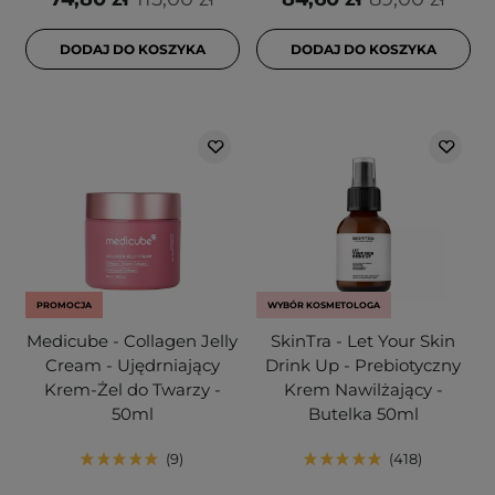
DODAJ DO KOSZYKA
DODAJ DO KOSZYKA
PROMOCJA
WYBÓR KOSMETOLOGA
Medicube - Collagen Jelly
SkinTra - Let Your Skin
Cream - Ujędrniający
Drink Up - Prebiotyczny
Krem-Żel do Twarzy -
Krem Nawilżający -
50ml
Butelka 50ml
9
418