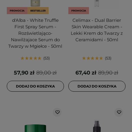
PROMOCJA
BESTSELLER
PROMOCJA
d'Alba - White Truffle
Celimax - Dual Barrier
First Spray Serum -
Skin Wearable Cream -
Rozświetlająco-
Lekki Krem do Twarzy z
Nawilżajace Serum do
Ceramidami - 50ml
Twarzy w Mgiełce - 50ml
53
53
57,90 zł
89,00 zł
67,40 zł
89,90 zł
DODAJ DO KOSZYKA
DODAJ DO KOSZYKA