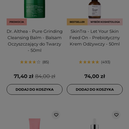
PROMOCJA
BESTSELLER
WYBÓR KOSMETOLOGA
Dr. Althea - Pure Grinding
SkinTra - Let Your Skin
Cleansing Balm - Balsam
Feed On - Prebiotyczny
Oczyszczający do Twarzy
Krem Odżywczy - 50ml
- 50ml
85
493
71,40 zł
84,00 zł
74,00 zł
DODAJ DO KOSZYKA
DODAJ DO KOSZYKA