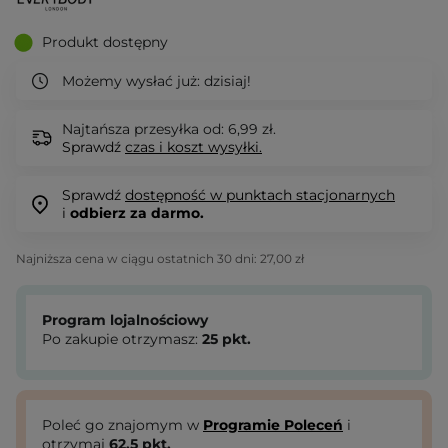
Produkt dostępny
Możemy wysłać już:
dzisiaj!
Najtańsza przesyłka od: 6,99 zł.
Sprawdź
czas i koszt wysyłki.
Sprawdź
dostępność w punktach stacjonarnych
i
odbierz za darmo.
Najniższa cena w ciągu ostatnich 30 dni:
27,00 zł
Program lojalnościowy
Po zakupie otrzymasz:
25
pkt.
Poleć go znajomym w
Programie Poleceń
i
otrzymaj
62.5
pkt.