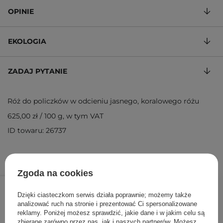
OPINIE
EKOLOGIA
ZADAJ PYTANIE
Róż do policzków w odcieniu jasnego, koralowego różu
625,00 zł
/
100 g
, w tym VAT
ID towaru: 26737
Zgoda na cookies
25,00 zł
40,00 zł
/
szt.
Dzięki ciasteczkom serwis działa poprawnie; możemy także
analizować ruch na stronie i prezentować Ci spersonalizowane
DODAJ DO KOSZYKA
reklamy. Poniżej możesz sprawdzić, jakie dane i w jakim celu są
zbierane zarówno przez nas, jak i naszych partnerów. Możesz