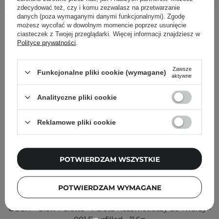
zdecydować też, czy i komu zezwalasz na przetwarzanie
danych (poza wymaganymi danymi funkcjonalnymi). Zgodę
Inni klienci sprawdzali również
możesz wycofać w dowolnym momencie poprzez usunięcie
ciasteczek z Twojej przeglądarki. Więcej informacji znajdziesz w
Polityce prywatności
.
Zawsze
Funkcjonalne pliki cookie (wymagane)
aktywne
Analityczne pliki cookie
Reklamowe pliki cookie
POTWIERDZAM WSZYSTKIE
POTWIERDZAM WYMAGANE
GOSH - Glow Palette - Paleta Rozświetlaczy do Twarzy -