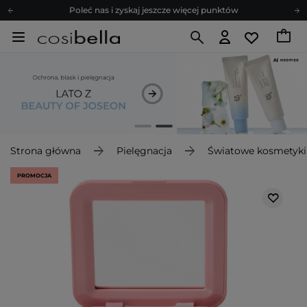
Poleć nas i zyskaj jeszcze więcej punktów
Zapisz się na newsletter pełen porad
Bezpłatne konsultacje kosmetologiczne
Z nami to możliwe! Realizacja zamówienia do 24h.
Poleć nas i zyskaj jeszcze więcej punktów
Zapisz się na newsletter pełen porad
Strona główna
Pielęgnacja
Światowe kosmetyki
PROMOCJA