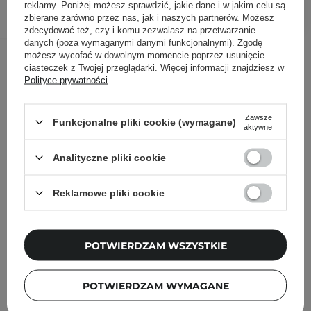
DODAJ DO KOSZYKA
reklamy. Poniżej możesz sprawdzić, jakie dane i w jakim celu są
zbierane zarówno przez nas, jak i naszych partnerów. Możesz
zdecydować też, czy i komu zezwalasz na przetwarzanie
danych (poza wymaganymi danymi funkcjonalnymi). Zgodę
Inni klienci sprawdzali również
możesz wycofać w dowolnym momencie poprzez usunięcie
ciasteczek z Twojej przeglądarki. Więcej informacji znajdziesz w
Polityce prywatności
.
Zawsze
Funkcjonalne pliki cookie (wymagane)
aktywne
Analityczne pliki cookie
Reklamowe pliki cookie
POTWIERDZAM WSZYSTKIE
POTWIERDZAM WYMAGANE
PROMOCJA