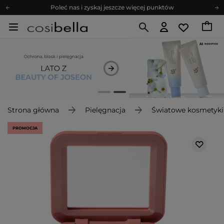
Poleć nas i zyskaj jeszcze więcej punktów
Zapisz się na newsletter pełen porad
Bezpłatne konsultacje kosmetologiczne
Z nami to możliwe! Realizacja zamówienia do 24h.
Poleć nas i zyskaj jeszcze więcej punktów
Zapisz się na newsletter pełen porad
Strona główna
Pielęgnacja
Światowe kosmetyki
PROMOCJA