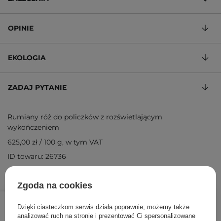
OPINIE
EKOLOGIA
ZADAJ PYTANIE
Rumiany róż do policzków z rozświetlającym
wykończeniem
625,00 zł
/
100 g
, w tym VAT
ID towaru: 26736
Zgoda na cookies
25,00 zł
40,00 zł
/
szt.
Dzięki ciasteczkom serwis działa poprawnie; możemy także
analizować ruch na stronie i prezentować Ci spersonalizowane