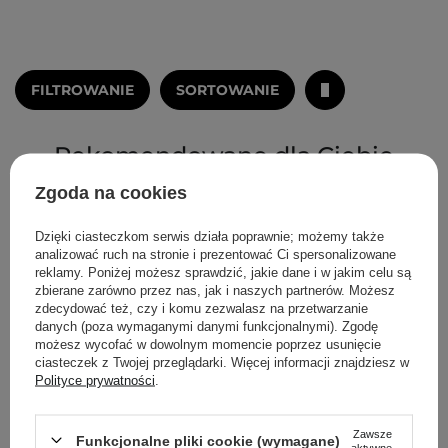
FILTROWANIE
SORTOWANIE
Rekomendowane dla Ciebie
Zgoda na cookies
Dzięki ciasteczkom serwis działa poprawnie; możemy także
analizować ruch na stronie i prezentować Ci spersonalizowane
reklamy. Poniżej możesz sprawdzić, jakie dane i w jakim celu są
zbierane zarówno przez nas, jak i naszych partnerów. Możesz
zdecydować też, czy i komu zezwalasz na przetwarzanie
danych (poza wymaganymi danymi funkcjonalnymi). Zgodę
możesz wycofać w dowolnym momencie poprzez usunięcie
ciasteczek z Twojej przeglądarki. Więcej informacji znajdziesz w
Polityce prywatności
.
Zawsze
Funkcjonalne pliki cookie (wymagane)
aktywne