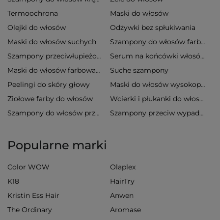
Termoochrona
Maski do włosów
Olejki do włosów
Odżywki bez spłukiwania
Maski do włosów suchych
Szampony do włosów farbowanych
Szampony przeciwłupieżowe
Serum na końcówki włosów
Suche szampony
Maski do włosów farbowanych
Peelingi do skóry głowy
Maski do włosów wysokoporowatych
Ziołowe farby do włosów
Wcierki i płukanki do włosów
Szampony do włosów przetłuszczających się
Szampony przeciw wypadaniu włosów
Popularne marki
Color WOW
Olaplex
K18
HairTry
Kristin Ess Hair
Anwen
The Ordinary
Aromase