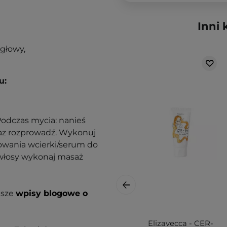
Inni 
głowy,
u:
Podczas mycia: nanieś
raz rozprowadź. Wykonuj
owania wcierki/serum do
 włosy wykonaj masaż
asze
wpisy blogowe o
Elizavecca - CER-