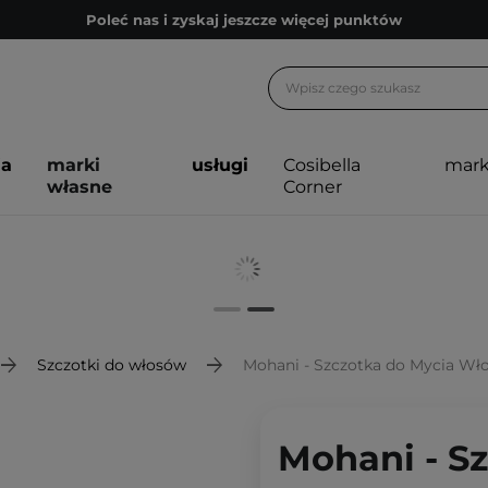
Poleć nas i zyskaj jeszcze więcej punktów
Zapisz się na newsletter pełen porad
Bezpłatne konsultacje kosmetologiczne
Z nami to możliwe! Realizacja zamówienia do 24h.
ja
marki
usługi
Cosibella
mark
Poleć nas i zyskaj jeszcze więcej punktów
własne
Corner
Zapisz się na newsletter pełen porad
Szczotki do włosów
Mohani - Szczotka do Mycia Wł
Mohani - S