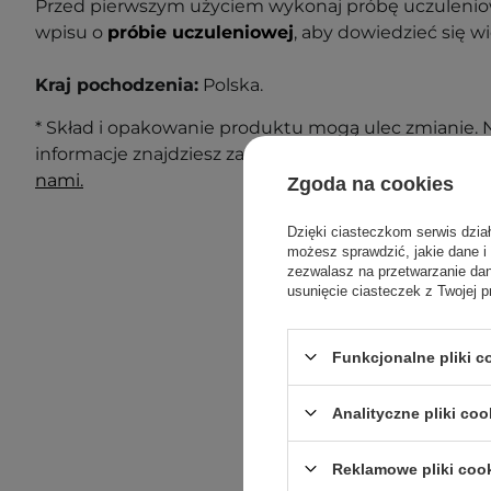
Przed pierwszym użyciem wykonaj próbę uczuleniow
wpisu o
próbie uczuleniowej
, aby dowiedzieć się wi
Kraj pochodzenia:
Polska.
* Skład i opakowanie produktu mogą ulec zmianie. N
informacje znajdziesz zawsze na opakowaniu. Masz 
nami.
Zgoda na cookies
Dzięki ciasteczkom serwis dzia
możesz sprawdzić, jakie dane i
zezwalasz na przetwarzanie d
usunięcie ciasteczek z Twojej p
Funkcjonalne pliki 
Analityczne pliki coo
Reklamowe pliki coo