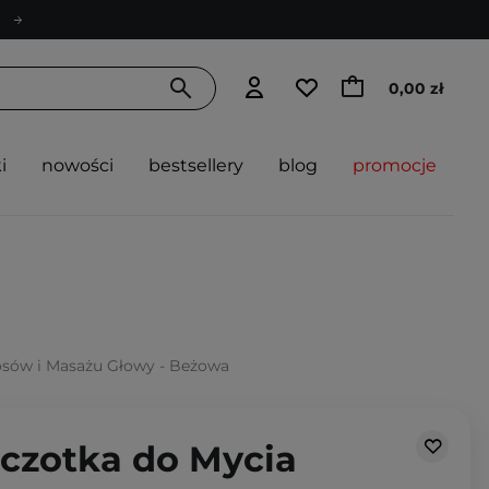
0,00 zł
i
nowości
bestsellery
blog
promocje
osów i Masażu Głowy - Beżowa
zczotka do Mycia