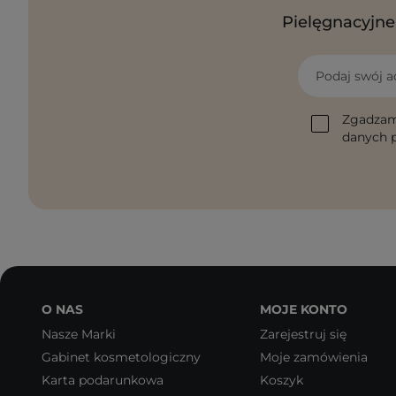
Pielęgnacyjne 
Podaj swój a
Zgadzam
danych p
O NAS
MOJE KONTO
Nasze Marki
Zarejestruj się
Gabinet kosmetologiczny
Moje zamówienia
Karta podarunkowa
Koszyk