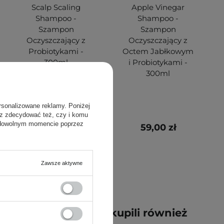
Scalp Scaling
Apple Vinegar
Shampoo -
Shampoo -
Szampon
Szampon
Oczyszczający z
Oczyszczający z
Probiotykami -
Octem Jabłkowym
300ml
i Probiotykami -
300ml
rsonalizowane reklamy. Poniżej
sz zdecydować też, czy i komu
 dowolnym momencie poprzez
59,00 zł
59,00 zł
Zawsze aktywne
y kupili ten produkt, kupili również