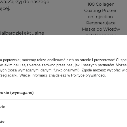
ą. Zajrzyj do naszego
100 Collagen
ęcej.
Coating Protein
Ion Injection -
Regenerująca
Maska do Włosów
ajbardziej aktualne
z Kolagenem i
pytania?
Skontaktuj się z
Proteinami - 50ml
ła poprawnie; możemy także analizować ruch na stronie i prezentować Ci spe
 w jakim celu są zbierane zarówno przez nas, jak i naszych partnerów. Może
anych (poza wymaganymi danymi funkcjonalnymi). Zgodę możesz wycofać w
38,00 zł
rzeglądarki. Więcej informacji znajdziesz w
Polityce prywatności
.
cookie (wymagane)
kie
Klienci, którz
kie