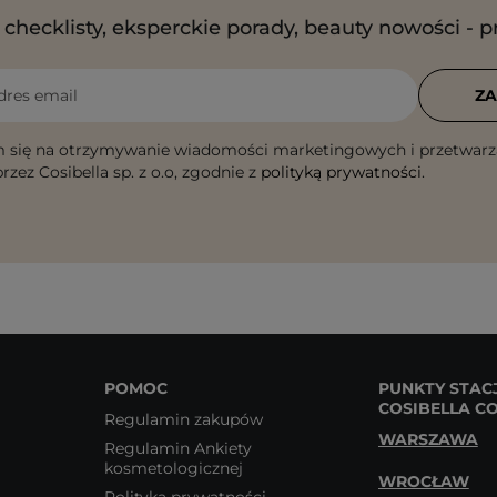
checklisty, eksperckie porady, beauty nowości - p
dres email
ZA
 się na otrzymywanie wiadomości marketingowych i przetwarz
rzez Cosibella sp. z o.o, zgodnie z
polityką prywatności
.
POMOC
PUNKTY STAC
COSIBELLA C
Regulamin zakupów
WARSZAWA
Regulamin Ankiety
kosmetologicznej
WROCŁAW