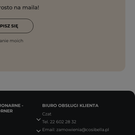
rosto na maila!
PISZ SIĘ
anie moich
JONARNE -
BIURO OBSŁUGI KLIENTA
ORNER
Czat
Tel.
22 602 28 32
Email:
zamowienia@cosibella.pl