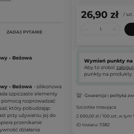
26,90 zł
/
szt.
ZADAJ PYTANIE
owy - Beżowa
Wymień punkty na 
Aby to zrobić
zaloguj
punkty na produkty.
łowy - Beżowa
- silikonowa
ada szpiczaste elementy
Gwarancja i polityka z
ej pomocą rozprowadzać
Szczotka masująca
aż, który pobudzając
st przy używaniu jej do
2 690,00 zł
/
100 szt
, w tym
piera przenikanie
ID towaru: 11382
ywność działania