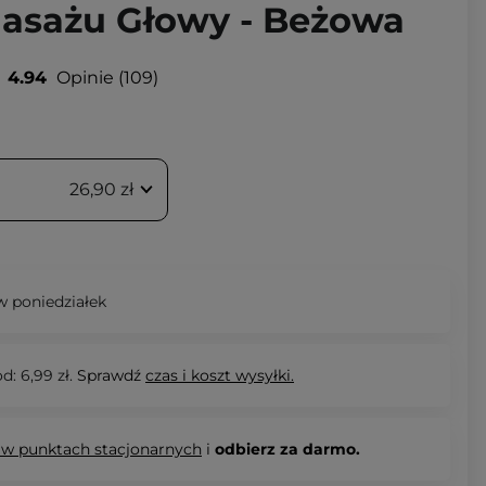
asażu Głowy - Beżowa
4.94
Opinie
109
26,90 zł
 poniedziałek
d: 6,99 zł.
Sprawdź
czas i koszt wysyłki.
 w punktach stacjonarnych
i
odbierz za darmo.