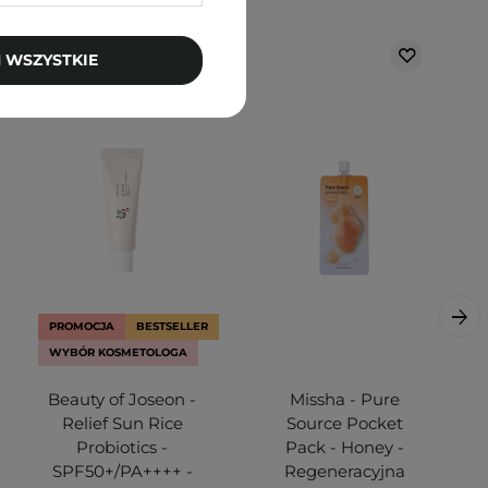
 WSZYSTKIE
PROMOCJA
BESTSELLER
WYBÓR KOSMETOLOGA
Beauty of Joseon -
Missha - Pure
Relief Sun Rice
Source Pocket
Probiotics -
Pack - Honey -
SPF50+/PA++++ -
Regeneracyjna