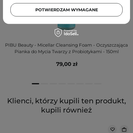
POTWIERDZAM WYMAGANE
PIBU Beauty - Micellar Cleansing Foam - Oczyszczająca
Pianka do Mycia Twarzy z Probiotykami - 150ml
79,00 zł
Klienci, którzy kupili ten produkt,
kupili również