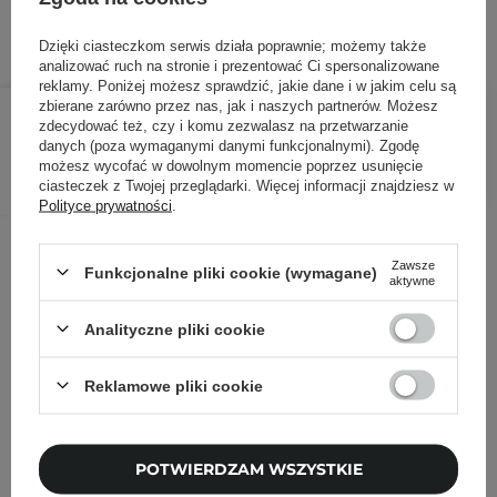
Dzięki ciasteczkom serwis działa poprawnie; możemy także
analizować ruch na stronie i prezentować Ci spersonalizowane
reklamy. Poniżej możesz sprawdzić, jakie dane i w jakim celu są
28,90 zł
34,00 zł
/
szt.
zbierane zarówno przez nas, jak i naszych partnerów. Możesz
zdecydować też, czy i komu zezwalasz na przetwarzanie
danych (poza wymaganymi danymi funkcjonalnymi). Zgodę
DODAJ DO KOSZYKA
możesz wycofać w dowolnym momencie poprzez usunięcie
ciasteczek z Twojej przeglądarki. Więcej informacji znajdziesz w
Polityce prywatności
.
Inni klienci sprawdzali również
Zawsze
Funkcjonalne pliki cookie (wymagane)
aktywne
Analityczne pliki cookie
Reklamowe pliki cookie
POTWIERDZAM WSZYSTKIE