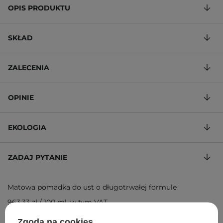
OPIS PRODUKTU
SKŁAD
ZALECENIA
OPINIE
EKOLOGIA
ZADAJ PYTANIE
Matowa pomadka do ust o długotrwałej formule
963,33 zł
/
100 ml
, w tym VAT
ID towaru: 26303
Zgoda na cookies