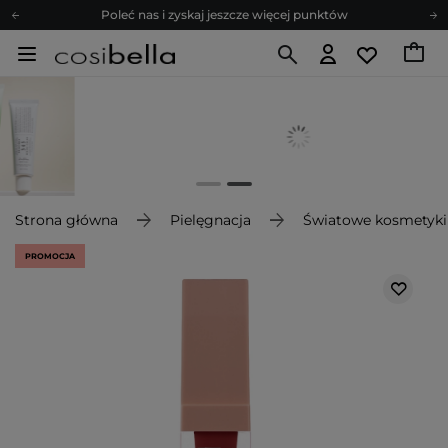
Poleć nas i zyskaj jeszcze więcej punktów
Zapisz się na newsletter pełen porad
Bezpłatne konsultacje kosmetologiczne
Z nami to możliwe! Realizacja zamówienia do 24h.
Poleć nas i zyskaj jeszcze więcej punktów
Zapisz się na newsletter pełen porad
Strona główna
Pielęgnacja
Światowe kosmetyki
PROMOCJA