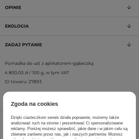
OPINIE
EKOLOGIA
ZADAJ PYTANIE
Pomadka do ust z aplikatorem-gąbeczką
4 800,00 zł
/
100 g
, w tym VAT
ID towaru: 27893
Zgoda na cookies
48,00 zł
/
szt.
Dzięki ciasteczkom serwis działa poprawnie; możemy także
analizować ruch na stronie i prezentować Ci spersonalizowane
reklamy. Poniżej możesz sprawdzić, jakie dane i w jakim celu są
DODAJ DO KOSZYKA
zbierane zarówno przez nas, jak i naszych partnerów. Możesz