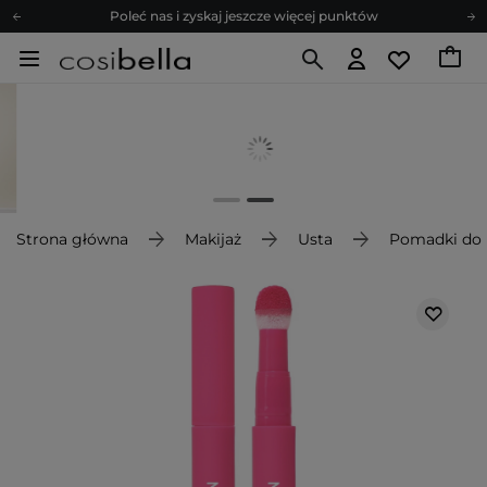
Poleć nas i zyskaj jeszcze więcej punktów
Zapisz się na newsletter pełen porad
Bezpłatne konsultacje kosmetologiczne
Z nami to możliwe! Realizacja zamówienia do 24h.
Poleć nas i zyskaj jeszcze więcej punktów
Zapisz się na newsletter pełen porad
Strona główna
Makijaż
Usta
Pomadki do 