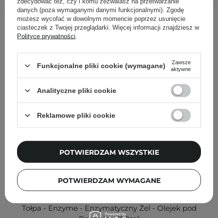
zdecydować też, czy i komu zezwalasz na przetwarzanie
danych (poza wymaganymi danymi funkcjonalnymi). Zgodę
możesz wycofać w dowolnym momencie poprzez usunięcie
Inni klienci sprawdzali również
ciasteczek z Twojej przeglądarki. Więcej informacji znajdziesz w
Polityce prywatności
.
Zawsze
Funkcjonalne pliki cookie (wymagane)
aktywne
Analityczne pliki cookie
Reklamowe pliki cookie
POTWIERDZAM WSZYSTKIE
POTWIERDZAM WYMAGANE
PROMOCJA
Tołpa - Enzyme - Enzymatyczny Żel - Olejek pod