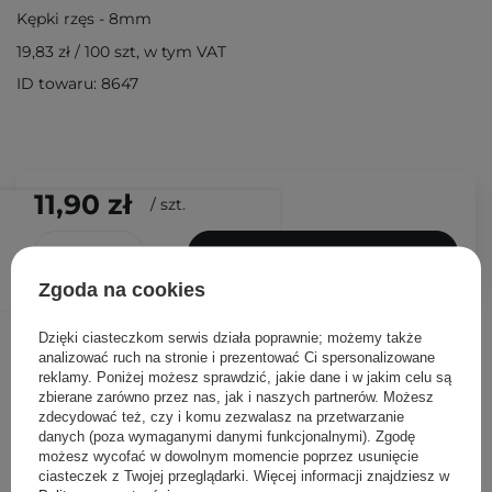
Kępki rzęs - 8mm
19,83 zł
/
100 szt
, w tym VAT
ID towaru: 8647
11,90 zł
/
szt.
DODAJ DO KOSZYKA
Zgoda na cookies
Inni klienci sprawdzali również
Dzięki ciasteczkom serwis działa poprawnie; możemy także
analizować ruch na stronie i prezentować Ci spersonalizowane
reklamy. Poniżej możesz sprawdzić, jakie dane i w jakim celu są
zbierane zarówno przez nas, jak i naszych partnerów. Możesz
zdecydować też, czy i komu zezwalasz na przetwarzanie
danych (poza wymaganymi danymi funkcjonalnymi). Zgodę
możesz wycofać w dowolnym momencie poprzez usunięcie
ciasteczek z Twojej przeglądarki. Więcej informacji znajdziesz w