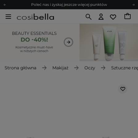
Poleć nas i zyskaj jeszcze więcej punktów
Zapisz się na newsletter pełen porad
Bezpłatne konsultacje kosmetologiczne
Z nami to możliwe! Realizacja zamówienia do 24h.
Poleć nas i zyskaj jeszcze więcej punktów
Zapisz się na newsletter pełen porad
Strona główna
Makijaż
Oczy
Sztuczne rz