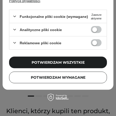
Polityce prywatności
.
Zawsze
Funkcjonalne pliki cookie (wymagane)
aktywne
Analityczne pliki cookie
Reklamowe pliki cookie
Ibra Makeup - Kępki Naturals 0,10 MIX - 10,12,14mm -
POTWIERDZAM WSZYSTKIE
60szt
POTWIERDZAM WYMAGANE
11,90 zł
Klienci, którzy kupili ten produkt,