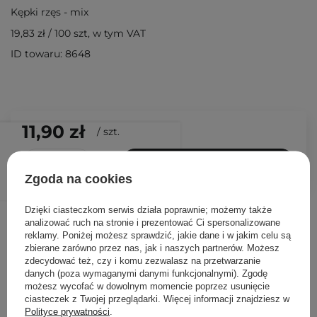
Kępki rzęs - mix
19,83 zł
/
100 szt
, w tym VAT
ID towaru: 8648
11,90 zł
/
szt.
DODAJ DO KOSZYKA
Zgoda na cookies
Dzięki ciasteczkom serwis działa poprawnie; możemy także
Inni klienci sprawdzali również
analizować ruch na stronie i prezentować Ci spersonalizowane
reklamy. Poniżej możesz sprawdzić, jakie dane i w jakim celu są
zbierane zarówno przez nas, jak i naszych partnerów. Możesz
zdecydować też, czy i komu zezwalasz na przetwarzanie
danych (poza wymaganymi danymi funkcjonalnymi). Zgodę
możesz wycofać w dowolnym momencie poprzez usunięcie
ciasteczek z Twojej przeglądarki. Więcej informacji znajdziesz w
Polityce prywatności
.