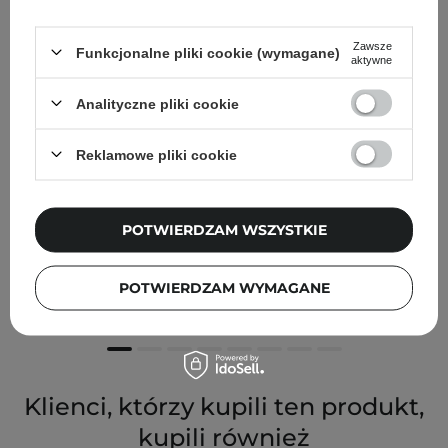
Zawsze
Funkcjonalne pliki cookie (wymagane)
aktywne
Analityczne pliki cookie
Reklamowe pliki cookie
POTWIERDZAM WSZYSTKIE
Ministerstwo Dobrego Mydła - Półkula do Kąpieli Mleko-
Miód-Owies - 50g
POTWIERDZAM WYMAGANE
12,90 zł
Klienci, którzy kupili ten produkt,
kupili również