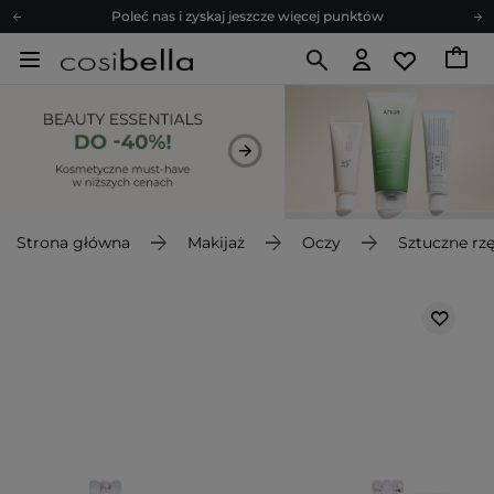
Poleć nas i zyskaj jeszcze więcej punktów
Zapisz się na newsletter pełen porad
Bezpłatne konsultacje kosmetologiczne
Z nami to możliwe! Realizacja zamówienia do 24h.
Poleć nas i zyskaj jeszcze więcej punktów
Zapisz się na newsletter pełen porad
Strona główna
Makijaż
Oczy
Sztuczne rz