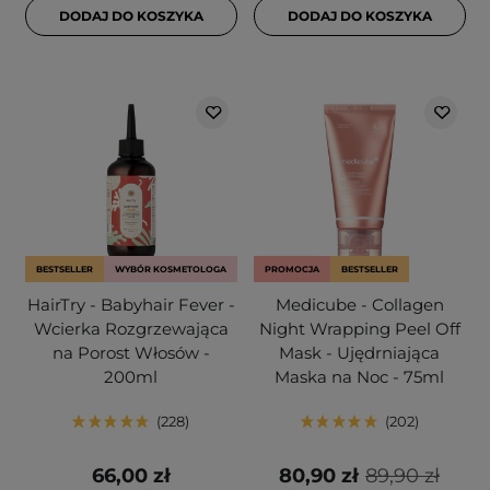
DODAJ DO KOSZYKA
DODAJ DO KOSZYKA
BESTSELLER
WYBÓR KOSMETOLOGA
PROMOCJA
BESTSELLER
HairTry - Babyhair Fever -
Medicube - Collagen
Wcierka Rozgrzewająca
Night Wrapping Peel Off
na Porost Włosów -
Mask - Ujędrniająca
200ml
Maska na Noc - 75ml
228
202
66,00 zł
80,90 zł
89,90 zł