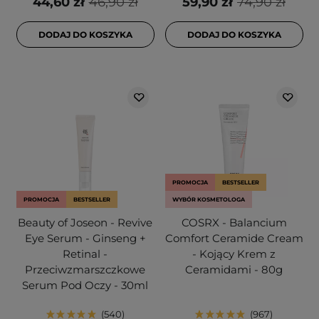
44,60 zł
46,90 zł
59,90 zł
74,90 zł
DODAJ DO KOSZYKA
DODAJ DO KOSZYKA
PROMOCJA
BESTSELLER
PROMOCJA
BESTSELLER
WYBÓR KOSMETOLOGA
Beauty of Joseon - Revive
COSRX - Balancium
Eye Serum - Ginseng +
Comfort Ceramide Cream
Retinal -
- Kojący Krem z
Przeciwzmarszczkowe
Ceramidami - 80g
Serum Pod Oczy - 30ml
540
967