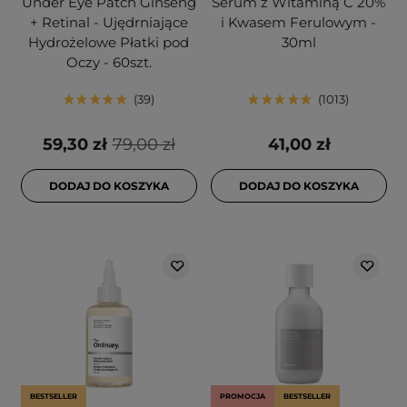
Under Eye Patch Ginseng
Serum z Witaminą C 20%
+ Retinal - Ujędrniające
i Kwasem Ferulowym -
Hydrożelowe Płatki pod
30ml
Oczy - 60szt.
39
1013
59,30 zł
79,00 zł
41,00 zł
DODAJ DO KOSZYKA
DODAJ DO KOSZYKA
BESTSELLER
PROMOCJA
BESTSELLER