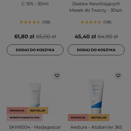
C 15% - 30ml
Zestaw Nawilżających
Masek do Twarzy - 30szt.
158
138
61,80 zł
65,00 zł
45,40 zł
64,90 zł
DODAJ DO KOSZYKA
DODAJ DO KOSZYKA
PROMOCJA
BESTSELLER
WYBÓR KOSMETOLOGA
PROMOCJA
BESTSELLER
SKIN1004 - Madagascar
Aestura - Atobarrier 365