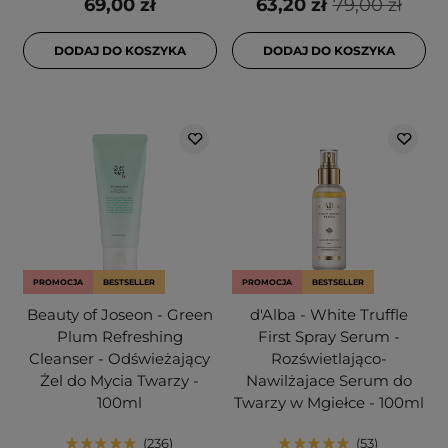
69,00 zł
63,20 zł
79,00 zł
DODAJ DO KOSZYKA
DODAJ DO KOSZYKA
PROMOCJA
BESTSELLER
PROMOCJA
BESTSELLER
Beauty of Joseon - Green
d'Alba - White Truffle
Plum Refreshing
First Spray Serum -
Cleanser - Odświeżający
Rozświetlająco-
Żel do Mycia Twarzy -
Nawilżajace Serum do
100ml
Twarzy w Mgiełce - 100ml
236
53