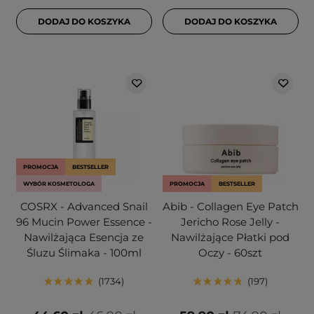
DODAJ DO KOSZYKA
DODAJ DO KOSZYKA
PROMOCJA
BESTSELLER
WYBÓR KOSMETOLOGA
PROMOCJA
BESTSELLER
COSRX - Advanced Snail
Abib - Collagen Eye Patch
96 Mucin Power Essence -
Jericho Rose Jelly -
Nawilżająca Esencja ze
Nawilżające Płatki pod
Śluzu Ślimaka - 100ml
Oczy - 60szt
1734
197