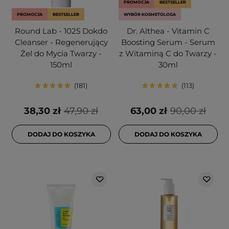
PROMOCJA
BESTSELLER
PROMOCJA
BESTSELLER
WYBÓR KOSMETOLOGA
Round Lab - 1025 Dokdo
Dr. Althea - Vitamin C
Cleanser - Regenerujący
Boosting Serum - Serum
Żel do Mycia Twarzy -
z Witaminą C do Twarzy -
150ml
30ml
181
113
38,30 zł
47,90 zł
63,00 zł
90,00 zł
DODAJ DO KOSZYKA
DODAJ DO KOSZYKA