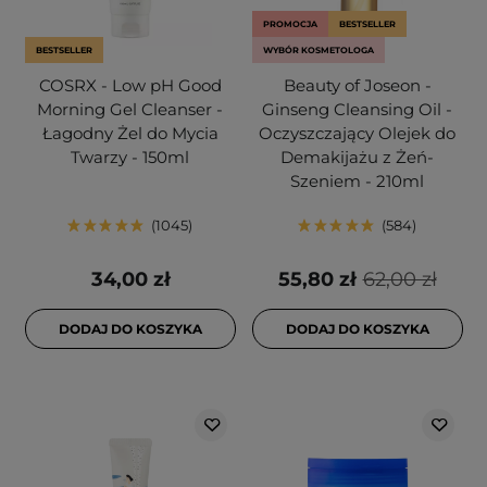
PROMOCJA
BESTSELLER
BESTSELLER
WYBÓR KOSMETOLOGA
COSRX - Low pH Good
Beauty of Joseon -
Morning Gel Cleanser -
Ginseng Cleansing Oil -
Łagodny Żel do Mycia
Oczyszczający Olejek do
Twarzy - 150ml
Demakijażu z Żeń-
Szeniem - 210ml
1045
584
34,00 zł
55,80 zł
62,00 zł
DODAJ DO KOSZYKA
DODAJ DO KOSZYKA