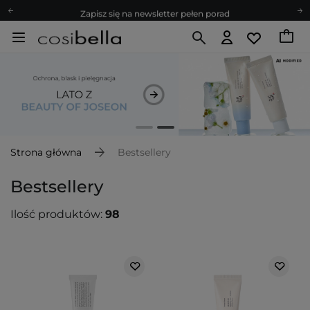
Zapisz się na newsletter pełen porad
Bezpłatne konsultacje kosmetologiczne
Z nami to możliwe! Realizacja zamówienia do 24h.
Poleć nas i zyskaj jeszcze więcej punktów
Zapisz się na newsletter pełen porad
Strona główna
Bestsellery
Bestsellery
Ilość produktów:
98