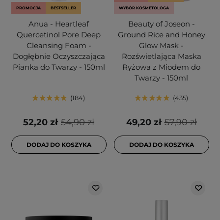
PROMOCJA
BESTSELLER
WYBÓR KOSMETOLOGA
Anua - Heartleaf
Beauty of Joseon -
Quercetinol Pore Deep
Ground Rice and Honey
Cleansing Foam -
Glow Mask -
Dogłębnie Oczyszczająca
Rozświetlająca Maska
Pianka do Twarzy - 150ml
Ryżowa z Miodem do
Twarzy - 150ml
184
435
52,20 zł
54,90 zł
49,20 zł
57,90 zł
DODAJ DO KOSZYKA
DODAJ DO KOSZYKA