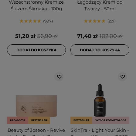
Wszechstronny Krem ze
Łagodzący Krem do
Śluzem Ślimaka - 100g
Twarzy - 50ml
997
221
51,20 zł
56,90 zł
71,40 zł
102,00 zł
DODAJ DO KOSZYKA
DODAJ DO KOSZYKA
PROMOCJA
BESTSELLER
BESTSELLER
WYBÓR KOSMETOLOGA
Beauty of Joseon - Revive
SkinTra - Light Your Skin -