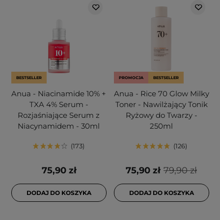
BESTSELLER
PROMOCJA
BESTSELLER
Anua - Niacinamide 10% +
Anua - Rice 70 Glow Milky
TXA 4% Serum -
Toner - Nawilżający Tonik
Rozjaśniające Serum z
Ryżowy do Twarzy -
Niacynamidem - 30ml
250ml
173
126
75,90 zł
75,90 zł
79,90 zł
DODAJ DO KOSZYKA
DODAJ DO KOSZYKA