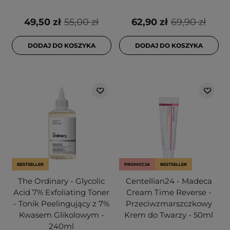
49,50 zł
55,00 zł
62,90 zł
69,90 zł
DODAJ DO KOSZYKA
DODAJ DO KOSZYKA
BESTSELLER
PROMOCJA
BESTSELLER
The Ordinary - Glycolic
Centellian24 - Madeca
Acid 7% Exfoliating Toner
Cream Time Reverse -
- Tonik Peelingujący z 7%
Przeciwzmarszczkowy
Kwasem Glikolowym -
Krem do Twarzy - 50ml
240ml