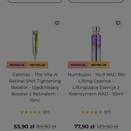
PROMOCJA
BESTSELLER
PROMOCJA
BESTSELLER
Celimax - The Vita-A
Numbuzin - No.9 NAD Bio
Retinal Shot Tightening
Lifting Essence -
Booster - Ujędrniający
Liftingująca Esencja z
Booster z Retinalem -
Koenzymem NAD - 50ml
15ml
37
57
53,90 zł
89,90 zł
77,90 zł
129,90 zł