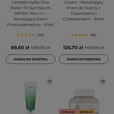
Centella Hyalu-Cica
Cream - Nawilżający
Water-Fit Sun Serum
Krem do Twarzy z
SPF50+ PA++++ -
Ceramidami i
Nawilżający Krem
Cholesterolem - 80ml
Przeciwsłoneczny - 50ml
195
88
89,60 zł
128,00 zł
126,70 zł
149,00 zł
DODAJ DO KOSZYKA
DODAJ DO KOSZYKA
PROMOCJA
BESTSELLER