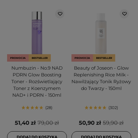
PROMOCJA
BESTSELLER
PROMOCJA
BESTSELLER
Numbuzin - No.9 NAD
Beauty of Joseon - Glow
PDRN Glow Boosting
Replenishing Rice Milk -
Toner - Rozświetlający
Nawilżający Tonik Ryżowy
Toner z Koenzymem
do Twarzy - 150ml
NAD+ i PDRN - 150ml
28
302
51,40 zł
79,00 zł
50,90 zł
59,90 zł
DODAJ DO KOSZYKA
DODAJ DO KOSZYKA