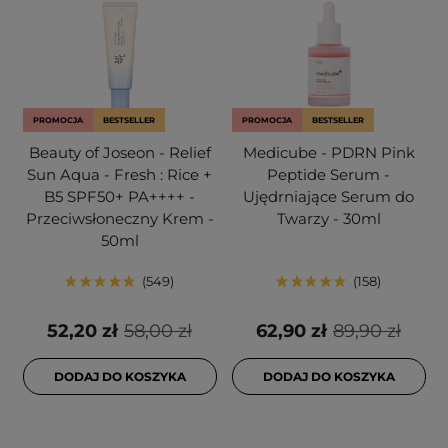
PROMOCJA
BESTSELLER
PROMOCJA
BESTSELLER
Beauty of Joseon - Relief
Medicube - PDRN Pink
Sun Aqua - Fresh : Rice +
Peptide Serum -
B5 SPF50+ PA++++ -
Ujędrniające Serum do
Przeciwsłoneczny Krem -
Twarzy - 30ml
50ml
549
158
52,20 zł
58,00 zł
62,90 zł
89,90 zł
DODAJ DO KOSZYKA
DODAJ DO KOSZYKA