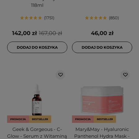
118ml
1751
850
142,00 zł
167,00 zł
46,00 zł
DODAJ DO KOSZYKA
DODAJ DO KOSZYKA
PROMOCJA
BESTSELLER
PROMOCJA
BESTSELLER
Geek & Gorgeous - C-
Mary&May - Hyaluronic
Glow - Serum z Witaminą
Panthenol Hydra Mask -