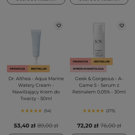
PROMOCJA
BESTSELLER
PROMOCJA
BESTSELLER
WYBÓR KOSMETOLOGA
Dr. Althea - Aqua Marine
Geek & Gorgeous - A-
Watery Cream -
Game 5 - Serum z
Nawilżający Krem do
Retinalem 0,05% - 30ml
Twarzy - 50ml
54
275
53,40 zł
89,00 zł
72,20 zł
76,00 zł