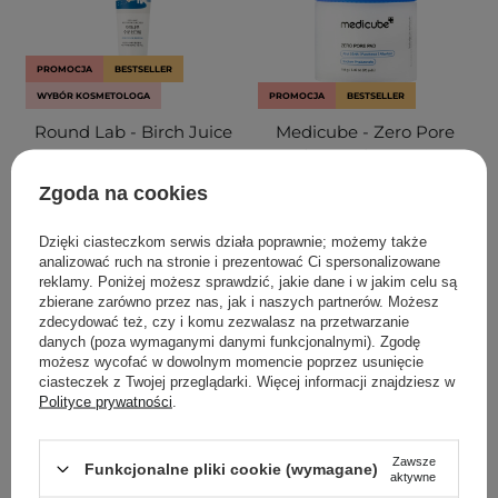
PROMOCJA
BESTSELLER
WYBÓR KOSMETOLOGA
PROMOCJA
BESTSELLER
Round Lab - Birch Juice
Medicube - Zero Pore
Moisturizing Sun Cream
Pad 2.0 - Złuszczające
SPF50+ PA++++ - Krem
Płatki do Twarzy -
Zgoda na cookies
Przeciwsłoneczny - 50ml
70szt/155ml
Dzięki ciasteczkom serwis działa poprawnie; możemy także
306
103
analizować ruch na stronie i prezentować Ci spersonalizowane
reklamy. Poniżej możesz sprawdzić, jakie dane i w jakim celu są
zbierane zarówno przez nas, jak i naszych partnerów. Możesz
51,40 zł
79,00 zł
71,90 zł
89,90 zł
zdecydować też, czy i komu zezwalasz na przetwarzanie
danych (poza wymaganymi danymi funkcjonalnymi). Zgodę
DODAJ DO KOSZYKA
DODAJ DO KOSZYKA
możesz wycofać w dowolnym momencie poprzez usunięcie
ciasteczek z Twojej przeglądarki. Więcej informacji znajdziesz w
Polityce prywatności
.
Zawsze
Funkcjonalne pliki cookie (wymagane)
aktywne