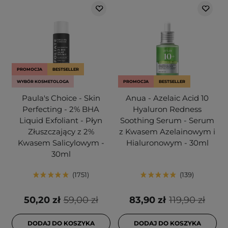
PROMOCJA
BESTSELLER
WYBÓR KOSMETOLOGA
PROMOCJA
BESTSELLER
Paula's Choice - Skin
Anua - Azelaic Acid 10
Perfecting - 2% BHA
Hyaluron Redness
Liquid Exfoliant - Płyn
Soothing Serum - Serum
Złuszczający z 2%
z Kwasem Azelainowym i
Kwasem Salicylowym -
Hialuronowym - 30ml
30ml
1751
139
50,20 zł
59,00 zł
83,90 zł
119,90 zł
DODAJ DO KOSZYKA
DODAJ DO KOSZYKA