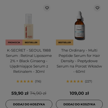
PROMOCJA
BESTSELLER
BESTSELLER
K-SECRET - SEOUL 1988
The Ordinary - Multi
Serum : Retinal Liposome
Peptide Serum for Hair
2% + Black Ginseng -
Density - Peptydowe
Ujędrniające Serum z
Serum na Porost Włosów
Retinalem - 30ml
- 60ml
116
227
59,90 zł
74,90 zł
109,00 zł
DODAJ DO KOSZYKA
DODAJ DO KOSZYKA