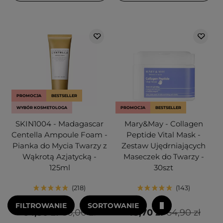
PROMOCJA
BESTSELLER
WYBÓR KOSMETOLOGA
PROMOCJA
BESTSELLER
SKIN1004 - Madagascar
Mary&May - Collagen
Centella Ampoule Foam -
Peptide Vital Mask -
Pianka do Mycia Twarzy z
Zestaw Ujędrniających
Wąkrotą Azjatycką -
Maseczek do Twarzy -
125ml
30szt
218
143
FILTROWANIE
SORTOWANIE
64,50 zł
86,00 zł
48,70 zł
64,90 zł