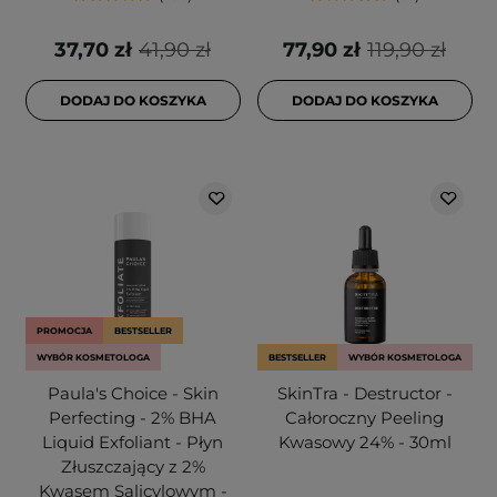
37,70 zł
41,90 zł
77,90 zł
119,90 zł
DODAJ DO KOSZYKA
DODAJ DO KOSZYKA
PROMOCJA
BESTSELLER
WYBÓR KOSMETOLOGA
BESTSELLER
WYBÓR KOSMETOLOGA
Paula's Choice - Skin
SkinTra - Destructor -
Perfecting - 2% BHA
Całoroczny Peeling
Liquid Exfoliant - Płyn
Kwasowy 24% - 30ml
Złuszczający z 2%
Kwasem Salicylowym -