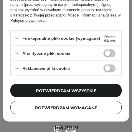
danych (poza wymaganymi danymi funkcjonalnymi). Zgodę
możesz wycofać w dowolnym momencie poprzez usunięcie
ciasteczek z Twojej przeglądarki. Więcej informacji znajdziesz w
Polityce prywatności
.
Zawsze
Funkcjonalne pliki cookie (wymagane)
aktywne
Analityczne pliki cookie
Reklamowe pliki cookie
POTWIERDZAM WSZYSTKIE
POTWIERDZAM WYMAGANE
Lumene - Nordic Ageless Ajaton Radiant Youth Night
Cream - Krem na Noc - 50ml
145,00 zł