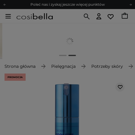
Poleć nas i zyskaj jeszcze więcej punktów
Zapisz się na newsletter pełen porad
Bezpłatne konsultacje kosmetologiczne
Z nami to możliwe! Realizacja zamówienia do 24h.
Poleć nas i zyskaj jeszcze więcej punktów
Zapisz się na newsletter pełen porad
Strona główna
Pielęgnacja
Potrzeby skóry
PROMOCJA