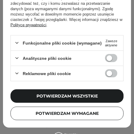
Inni klienci sprawdzali również
zdecydować też, czy i komu zezwalasz na przetwarzanie
danych (poza wymaganymi danymi funkcjonalnymi). Zgodę
możesz wycofać w dowolnym momencie poprzez usunięcie
ciasteczek z Twojej przeglądarki. Więcej informacji znajdziesz w
Polityce prywatności
.
Zawsze
Funkcjonalne pliki cookie (wymagane)
aktywne
Analityczne pliki cookie
Reklamowe pliki cookie
POTWIERDZAM WSZYSTKIE
PROMOCJA
POTWIERDZAM WYMAGANE
Arencia - Holy Hyssop Serum 12 - Rozświetlająco-
Nawilżające Serum do Twarzy - 30ml