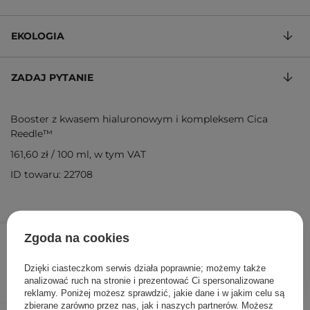
EKOLOGIA
ZADAJ PYTANIE
Booster z kwasem hialuronowym i kompleksem Cica
Reedle™
161,60 zł
/
100 ml
, w tym VAT
ID towaru: 22708
80,80 zł
95,00 zł
/
szt.
Zgoda na cookies
DODAJ DO KOSZYKA
Dzięki ciasteczkom serwis działa poprawnie; możemy także
analizować ruch na stronie i prezentować Ci spersonalizowane
reklamy. Poniżej możesz sprawdzić, jakie dane i w jakim celu są
zbierane zarówno przez nas, jak i naszych partnerów. Możesz