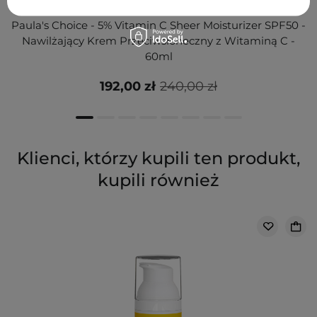
Paula's Choice - 5% Vitamin C Sheer Moisturizer SPF50 -
Nawilżający Krem Przeciwsłoneczny z Witaminą C -
60ml
192,00 zł
240,00 zł
Klienci, którzy kupili ten produkt,
kupili również