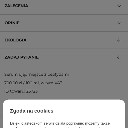
ZALECENIA
OPINIE
EKOLOGIA
ZADAJ PYTANIE
Serum ujędrniające z peptydami
700,00 zł
/
100 ml
, w tym VAT
ID towaru: 23723
Zgoda na cookies
210,00 zł
249,00 zł
/
szt.
Dzięki ciasteczkom serwis działa poprawnie; możemy także