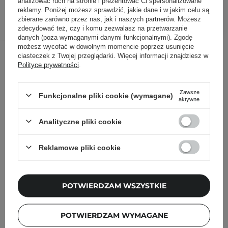
analizować ruch na stronie i prezentować Ci spersonalizowane
reklamy. Poniżej możesz sprawdzić, jakie dane i w jakim celu są
DODAJ DO KOSZYKA
zbierane zarówno przez nas, jak i naszych partnerów. Możesz
zdecydować też, czy i komu zezwalasz na przetwarzanie
danych (poza wymaganymi danymi funkcjonalnymi). Zgodę
możesz wycofać w dowolnym momencie poprzez usunięcie
Inni klienci sprawdzali również
ciasteczek z Twojej przeglądarki. Więcej informacji znajdziesz w
Polityce prywatności
.
Zawsze
Funkcjonalne pliki cookie (wymagane)
aktywne
Analityczne pliki cookie
Reklamowe pliki cookie
POTWIERDZAM WSZYSTKIE
POTWIERDZAM WYMAGANE
PROMOCJA