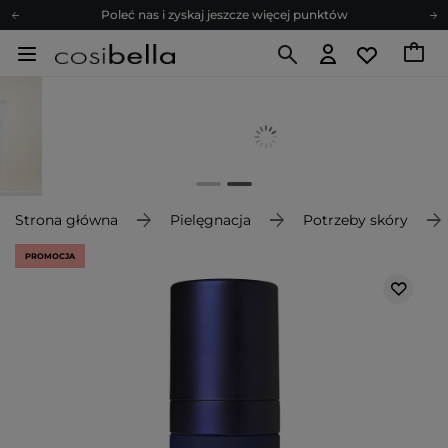
Poleć nas i zyskaj jeszcze więcej punktów
Zapisz się na newsletter pełen porad
Bezpłatne konsultacje kosmetologiczne
Z nami to możliwe! Realizacja zamówienia do 24h.
Poleć nas i zyskaj jeszcze więcej punktów
Zapisz się na newsletter pełen porad
Strona główna
Pielęgnacja
Potrzeby skóry
PROMOCJA