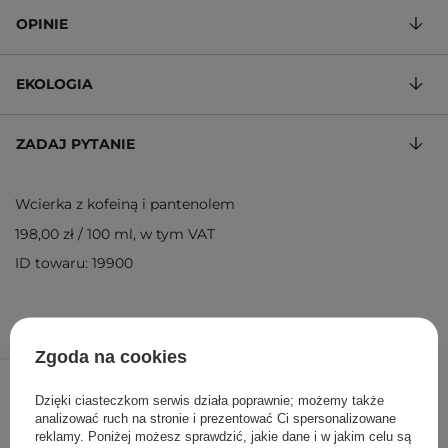
OPINIE
EKOLOGIA
ZADAJ PYTANIE
Wcierka z kofeiną i pantenolem
198,00 zł
/
100 ml
, w tym VAT
ID towaru: 19900
Zgoda na cookies
99,00 zł
/
szt.
Dzięki ciasteczkom serwis działa poprawnie; możemy także
DODAJ DO KOSZYKA
analizować ruch na stronie i prezentować Ci spersonalizowane
reklamy. Poniżej możesz sprawdzić, jakie dane i w jakim celu są