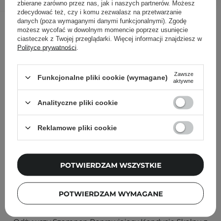
zbierane zarówno przez nas, jak i naszych partnerów. Możesz
zdecydować też, czy i komu zezwalasz na przetwarzanie
Inni klienci sprawdzali również
danych (poza wymaganymi danymi funkcjonalnymi). Zgodę
możesz wycofać w dowolnym momencie poprzez usunięcie
ciasteczek z Twojej przeglądarki. Więcej informacji znajdziesz w
Polityce prywatności
.
Zawsze
Funkcjonalne pliki cookie (wymagane)
aktywne
Analityczne pliki cookie
Reklamowe pliki cookie
POTWIERDZAM WSZYSTKIE
NOWOŚĆ
POTWIERDZAM WYMAGANE
Veoli Botanica - EVERY HAIR YOU GO - Wzmacniająco-