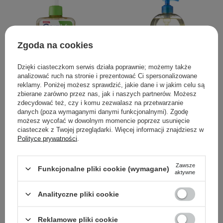
Zgoda na cookies
Dzięki ciasteczkom serwis działa poprawnie; możemy także
analizować ruch na stronie i prezentować Ci spersonalizowane
reklamy. Poniżej możesz sprawdzić, jakie dane i w jakim celu są
zbierane zarówno przez nas, jak i naszych partnerów. Możesz
zdecydować też, czy i komu zezwalasz na przetwarzanie
PROMOCJA
danych (poza wymaganymi danymi funkcjonalnymi). Zgodę
możesz wycofać w dowolnym momencie poprzez usunięcie
CeraVe - Nawilżający
Bioderma - Atoderm
ciasteczek z Twojej przeglądarki. Więcej informacji znajdziesz w
Polityce prywatności
.
Pieniący się Olejek do
Huile - Nawilżający Olejek
Mycia - 473ml
do Mycia Twarzy i Ciała,
do Skóry Suchej i
Zawsze
Funkcjonalne pliki cookie (wymagane)
Atopowej - 1l
aktywne
Analityczne pliki cookie
89,00 zł
103,60 zł
109,00 zł
Reklamowe pliki cookie