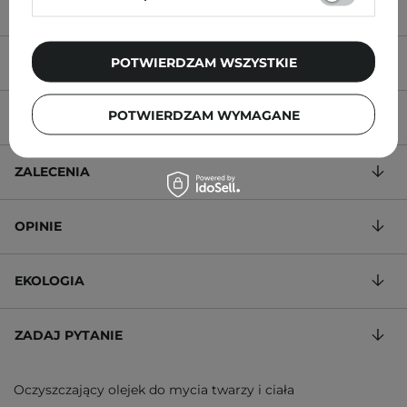
POTWIERDZAM WSZYSTKIE
OPIS PRODUKTU
POTWIERDZAM WYMAGANE
SKŁAD
ZALECENIA
OPINIE
EKOLOGIA
ZADAJ PYTANIE
Oczyszczający olejek do mycia twarzy i ciała