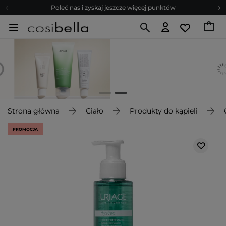
Poleć nas i zyskaj jeszcze więcej punktów
Zapisz się na newsletter pełen porad
Bezpłatne konsultacje kosmetologiczne
Z nami to możliwe! Realizacja zamówienia do 24h.
Poleć nas i zyskaj jeszcze więcej punktów
Zapisz się na newsletter pełen porad
Strona główna
Ciało
Produkty do kąpieli
PROMOCJA