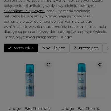
ochronnych, kojących i intensywnie nawilżających. Dzięki
połączeniu tej unikalnej wody z wyselekcjonowanymi
składnikami aktywnymi
, produkty marki wspierają
naturalną barierę skóry, wzmacniają jej odporność i
pomagają przywrócić równowagę. Formuły Uriage
wyróżniają się wysoką skutecznością i doskonałą tolerancją,
dlatego są polecane przez dermatologów na całym świecie.
Poznaj wyjątkową pielęgnację z Uriage!
Wszystkie
Nawilżające
Złuszczające
O
Uriage - Eau Thermale
Uriage - Eau Thermal