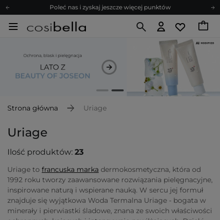
Zapisz się na newsletter pełen porad
Bezpłatne konsultacje kosmetologiczne
Z nami to możliwe! Realizacja zamówienia do 24h.
Poleć nas i zyskaj jeszcze więcej punktów
Zapisz się na newsletter pełen porad
Strona główna
Uriage
Uriage
Ilość produktów:
23
Uriage to
francuska marka
dermokosmetyczna, która od
1992 roku tworzy zaawansowane rozwiązania pielęgnacyjne,
inspirowane naturą i wspierane nauką. W sercu jej formuł
znajduje się wyjątkowa Woda Termalna Uriage - bogata w
minerały i pierwiastki śladowe, znana ze swoich właściwości