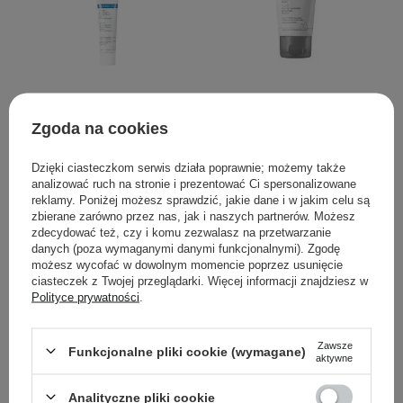
Uriage - Bariederm Cica
Uriage - Hyseac Fluide
Cream - Krem
SPF50+ - Fluid
Zgoda na cookies
Regenerujący z Miedzią i
Przeciwsłoneczny do
Cynkiem na Podrażnienia
Skóry Trądzikowej - 50ml
Dzięki ciasteczkom serwis działa poprawnie; możemy także
Skóry - 40ml
analizować ruch na stronie i prezentować Ci spersonalizowane
reklamy. Poniżej możesz sprawdzić, jakie dane i w jakim celu są
zbierane zarówno przez nas, jak i naszych partnerów. Możesz
21
12
zdecydować też, czy i komu zezwalasz na przetwarzanie
danych (poza wymaganymi danymi funkcjonalnymi). Zgodę
34,00 zł
49,00 zł
możesz wycofać w dowolnym momencie poprzez usunięcie
ciasteczek z Twojej przeglądarki. Więcej informacji znajdziesz w
Polityce prywatności
.
DODAJ DO KOSZYKA
POWIADOM MNIE
Zawsze
Funkcjonalne pliki cookie (wymagane)
aktywne
Analityczne pliki cookie