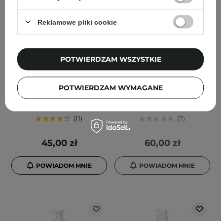
Reklamowe pliki cookie
POTWIERDZAM WSZYSTKIE
Uriage - Hyseac Pate SOS
Uriage - Hyseac 3-Regul -
- Pasta SOS do Zmian
Krem Redukujący
POTWIERDZAM WYMAGANE
Trądzikowych - 15g
Niedoskonałości - 40ml
11
7
45,00 zł
60,00 zł
POWIADOM MNIE
POWIADOM MNIE