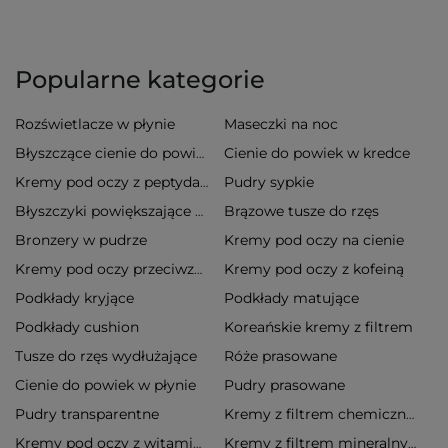
Popularne kategorie
Rozświetlacze w płynie
Maseczki na noc
Cienie do powiek w kredce
Błyszczące cienie do powiek
Pudry sypkie
Kremy pod oczy z peptydami
Brązowe tusze do rzęs
Błyszczyki powiększające usta
Bronzery w pudrze
Kremy pod oczy na cienie
Kremy pod oczy z kofeiną
Kremy pod oczy przeciwzmarszczkowe
Podkłady kryjące
Podkłady matujące
Podkłady cushion
Koreańskie kremy z filtrem
Tusze do rzęs wydłużające
Róże prasowane
Cienie do powiek w płynie
Pudry prasowane
Pudry transparentne
Kremy z filtrem chemicznym
Kremy pod oczy z witaminą c
Kremy z filtrem mineralnym