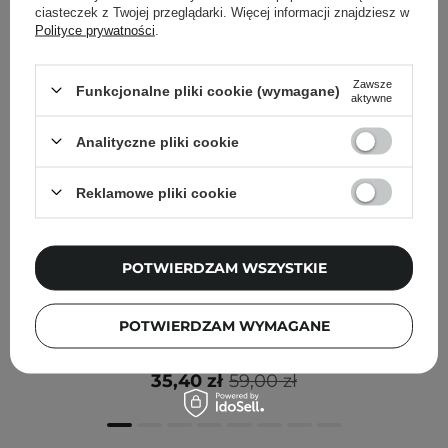
ciasteczek z Twojej przeglądarki. Więcej informacji znajdziesz w
Polityce prywatności
.
Zawsze
Funkcjonalne pliki cookie (wymagane)
aktywne
Analityczne pliki cookie
Reklamowe pliki cookie
PROMOCJA
POTWIERDZAM WSZYSTKIE
Unleashia - Satin Wear Healthy-Green Cushion - Wkład
+ Gąbeczka - Satynowy Podkład w Poduszce - 29N
POTWIERDZAM WYMAGANE
Bamboo - 15g
35,40 zł
59,00 zł