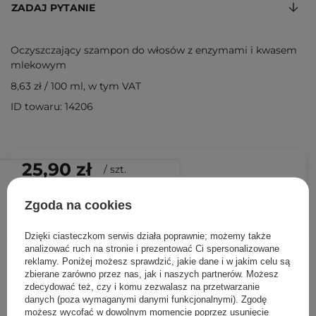
ZADAJ PYTANIE
Oczyszczający szampon do włosów z enzymami i kwasem
mlekowym
8,63 zł
/
100 ml
, w tym VAT
ID towaru: 14206
25,90 zł
/
szt.
DODAJ DO KOSZYKA
Zgoda na cookies
Dzięki ciasteczkom serwis działa poprawnie; możemy także
analizować ruch na stronie i prezentować Ci spersonalizowane
Inni klienci sprawdzali również
reklamy. Poniżej możesz sprawdzić, jakie dane i w jakim celu są
zbierane zarówno przez nas, jak i naszych partnerów. Możesz
zdecydować też, czy i komu zezwalasz na przetwarzanie
danych (poza wymaganymi danymi funkcjonalnymi). Zgodę
możesz wycofać w dowolnym momencie poprzez usunięcie