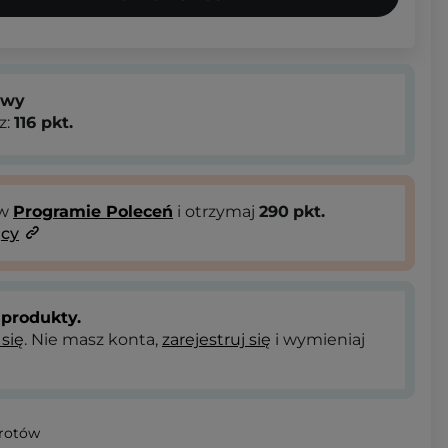
owy
z:
116
pkt.
 w
Programie Poleceń
i otrzymaj
290
pkt.
ący
produkty.
 się
. Nie masz konta,
zarejestruj się
i wymieniaj
wrotów