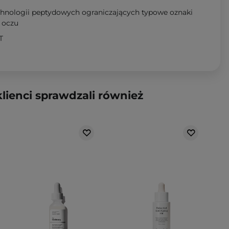
chnologii peptydowych ograniczających typowe oznaki
h oczu
T
klienci sprawdzali również