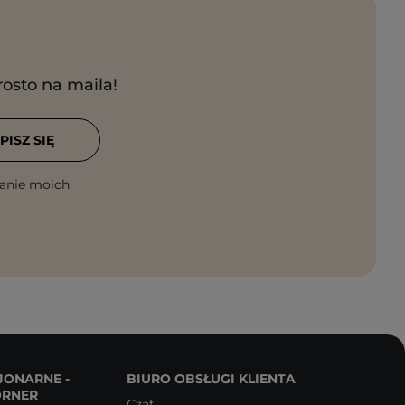
rosto na maila!
PISZ SIĘ
anie moich
JONARNE -
BIURO OBSŁUGI KLIENTA
ORNER
Czat