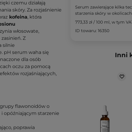
ięki czemu działają
Serum zawierające kilka te
ania skóry. Za rozjaśnienie
starzenia skóry w okolicac
oraz
kofeina
, która
773,33 zł
/
100 ml
, w tym VA
jesionu
ID towaru: 16350
zynia włosowate,
zasinień. Z
 silnie
ie. pH serum waha się
Inni 
znaczone dla osób
icach oczu za pomocą
fektów rozjaśniających,
 grupy flawonoidów o
 i opóźniającym starzenie
iająco, poprawia