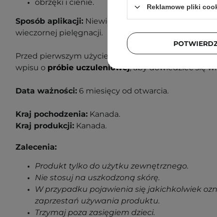
obrzęki i cienie.
Reklamowe pliki coo
Sposób aplikacji:
Niewielką ilość produktu nałóż na 
wieczornej pielęgnacji.
POTWIERD
Przed pierwszym użyciem wykonaj próbę uczuleniow
wpisu o
próbie uczuleniowej
, aby dowiedzieć się wi
Data ważności:
6
miesięcy od otwarcia.
Kraj pochodzenia:
Kanada.
Kraj produkcji:
Kanada.
Zalecenia:
Produkt tylko do użytku zewnętrznego.
Nie stosuj na uszkodzoną skórę.
W przypadku pojawienia się jakichkolwiek oz
zaprzestań używania produktu.
Trzymaj poza zasięgiem dzieci.