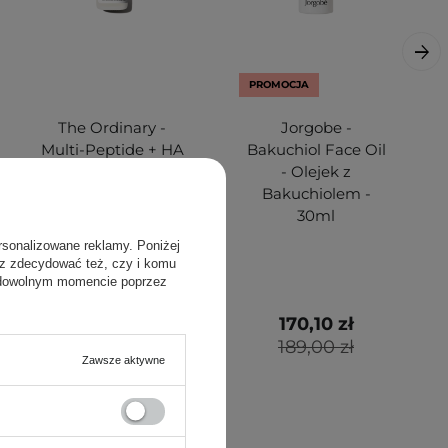
PROMOCJA
The Ordinary -
Jorgobe -
Multi-Peptide + HA
Bakuchiol Face Oil
Serum -
- Olejek z
Peptydowe Serum
Bakuchiolem -
do Twarzy - 30ml
30ml
rsonalizowane reklamy. Poniżej
sz zdecydować też, czy i komu
 dowolnym momencie poprzez
88,00 zł
170,10 zł
189,00 zł
Zawsze aktywne