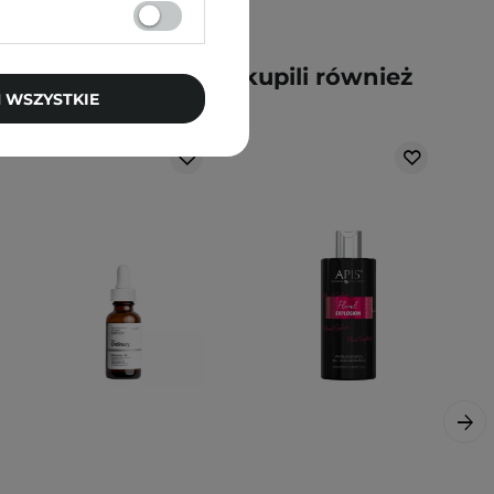
y kupili ten produkt, kupili również
 WSZYSTKIE