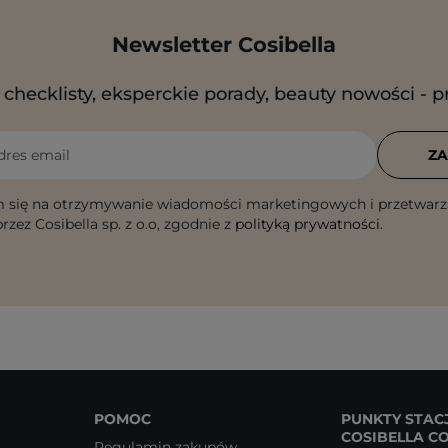
Newsletter Cosibella
checklisty, eksperckie porady, beauty nowości - p
dres email
ZA
 się na otrzymywanie wiadomości marketingowych i przetwarz
rzez Cosibella sp. z o.o, zgodnie z
polityką prywatności
.
POMOC
PUNKTY STAC
COSIBELLA C
Regulamin zakupów