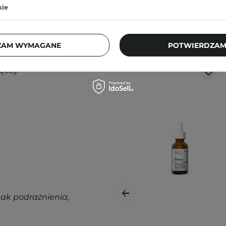
kie
okolice oka w porannej i
Klienci, którz
ZAM WYMAGANE
POTWIERDZAM
ą. Zajrzyj do naszego
ęcej.
nak podrażnienia,