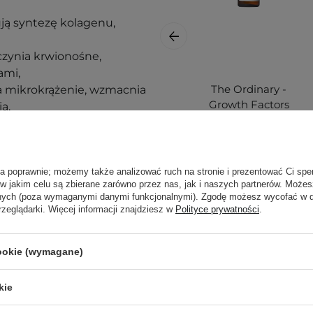
ują syntezę kolagenu,
zynia krwionośne,
ami,
The Ordinary -
a mikrokrążenie, wzmacnia
Growth Factors
ia.
Solution 15% Serum
- Serum z
Czynnikami
Wzrostu 15% - 30ml
ła poprawnie; możemy także analizować ruch na stronie i prezentować Ci spe
 w jakim celu są zbierane zarówno przez nas, jak i naszych partnerów. Może
anych (poza wymaganymi danymi funkcjonalnymi). Zgodę możesz wycofać w
rzeglądarki. Więcej informacji znajdziesz w
Polityce prywatności
.
69,00 zł
cookie (wymagane)
rodzajów skór i
kie