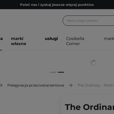
Poleć nas i zyskaj jeszcze więcej punktów
Zapisz się na newsletter pełen porad
Bezpłatne konsultacje kosmetologiczne
Z nami to możliwe! Realizacja zamówienia do 24h.
ja
marki
usługi
Cosibella
mark
Poleć nas i zyskaj jeszcze więcej punktów
własne
Corner
Zapisz się na newsletter pełen porad
Pielęgnacja przeciwstarzeniowa
The Ordinary - Mult
The Ordinar