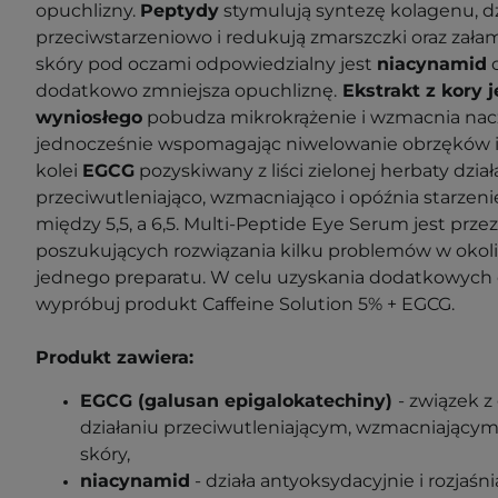
opuchlizny.
Peptydy
stymulują syntezę kolagenu, dz
przeciwstarzeniowo i redukują zmarszczki oraz załam
skóry pod oczami odpowiedzialny jest
niacynamid
dodatkowo zmniejsza opuchliznę.
Ekstrakt z kory 
wyniosłego
pobudza mikrokrążenie i wzmacnia nac
jednocześnie wspomagając niwelowanie obrzęków i 
kolei
EGCG
pozyskiwany z liści zielonej herbaty działa
przeciwutleniająco, wzmacniająco i opóźnia starzen
między 5,5, a 6,5.
Multi-Peptide Eye Serum jest prze
poszukujących rozwiązania kilku problemów w okol
jednego preparatu. W celu uzyskania dodatkowych e
wypróbuj produkt Caffeine Solution 5% + EGCG.
Produkt zawiera:
EGCG (
galusan epigalokatechiny)
-
związek z
działaniu przeciwutleniającym, wzmacniającym
skóry,
niacynamid
- działa antyoksydacyjnie i rozjaśn