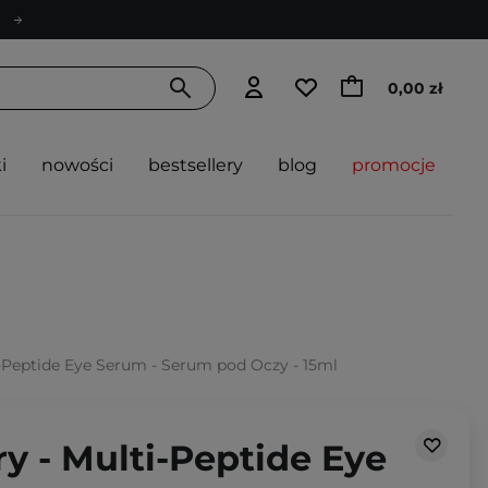
0,00 zł
i
nowości
bestsellery
blog
promocje
i-Peptide Eye Serum - Serum pod Oczy - 15ml
y - Multi-Peptide Eye