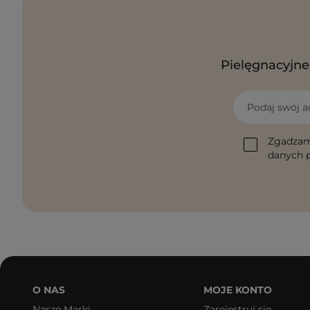
Pielęgnacyjne 
Podaj swój a
Zgadzam
danych p
O NAS
MOJE KONTO
Nasze Marki
Zarejestruj się