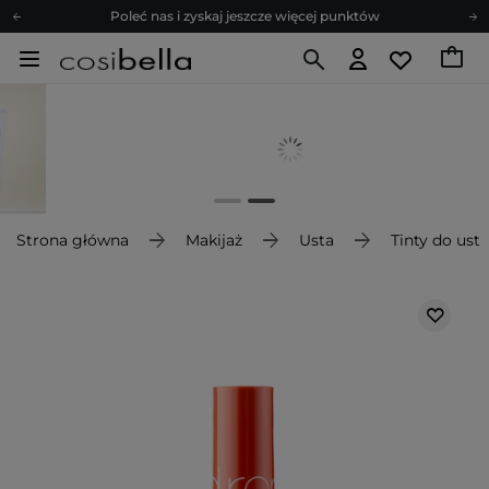
Poleć nas i zyskaj jeszcze więcej punktów
Zapisz się na newsletter pełen porad
Bezpłatne konsultacje kosmetologiczne
Z nami to możliwe! Realizacja zamówienia do 24h.
Poleć nas i zyskaj jeszcze więcej punktów
Zapisz się na newsletter pełen porad
Strona główna
Makijaż
Usta
Tinty do ust