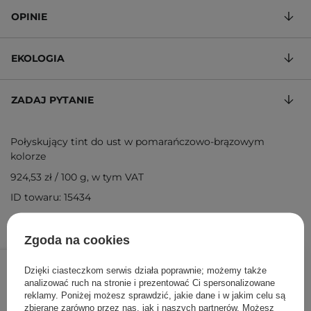
OPINIE
EKOLOGIA
ZADAJ PYTANIE
Połyskujący tint do ust w pomarańczowo-brązowym
kolorze
924,53 zł
/
100 g
, w tym VAT
ID towaru: 15434
Zgoda na cookies
49,00 zł
/
szt.
Dzięki ciasteczkom serwis działa poprawnie; możemy także
analizować ruch na stronie i prezentować Ci spersonalizowane
DODAJ DO KOSZYKA
reklamy. Poniżej możesz sprawdzić, jakie dane i w jakim celu są
zbierane zarówno przez nas, jak i naszych partnerów. Możesz