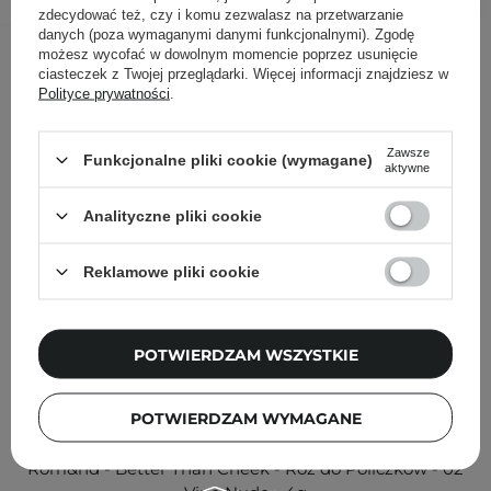
zdecydować też, czy i komu zezwalasz na przetwarzanie
danych (poza wymaganymi danymi funkcjonalnymi). Zgodę
Inni klienci sprawdzali również
możesz wycofać w dowolnym momencie poprzez usunięcie
ciasteczek z Twojej przeglądarki. Więcej informacji znajdziesz w
Polityce prywatności
.
Zawsze
Funkcjonalne pliki cookie (wymagane)
aktywne
Analityczne pliki cookie
Reklamowe pliki cookie
POTWIERDZAM WSZYSTKIE
POTWIERDZAM WYMAGANE
Rom&nd - Better Than Cheek - Róż do Policzków - 02