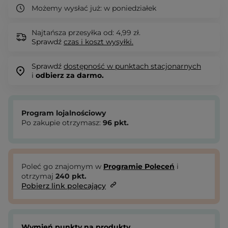
Możemy wysłać już:
w poniedziałek
Najtańsza przesyłka od: 4,99 zł.
Sprawdź
czas i koszt wysyłki.
Sprawdź
dostępność w punktach stacjonarnych
i
odbierz za darmo.
Program lojalnościowy
Po zakupie otrzymasz:
96
pkt.
Poleć go znajomym w
Programie Poleceń
i
otrzymaj
240
pkt.
Pobierz link polecający
Wymień punkty na produkty.