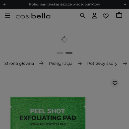
Poleć nas i zyskaj jeszcze więcej punktów
Zapisz się na newsletter pełen porad
Bezpłatne konsultacje kosmetologiczne
Z nami to możliwe! Realizacja zamówienia do 24h.
Poleć nas i zyskaj jeszcze więcej punktów
Zapisz się na newsletter pełen porad
Strona główna
Pielęgnacja
Potrzeby skóry