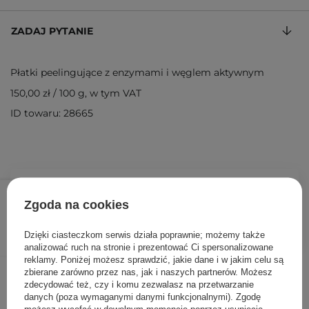
ZADAJ PYTANIE
Płatki peelingujące z enzymami i węglem aktywnym
150,00 zł
/
100 g
, w tym VAT
ID towaru: 28665
96,00 zł
/
szt.
Zgoda na cookies
DODAJ DO KOSZYKA
Dzięki ciasteczkom serwis działa poprawnie; możemy także
analizować ruch na stronie i prezentować Ci spersonalizowane
reklamy. Poniżej możesz sprawdzić, jakie dane i w jakim celu są
Inni klienci sprawdzali również
zbierane zarówno przez nas, jak i naszych partnerów. Możesz
zdecydować też, czy i komu zezwalasz na przetwarzanie
danych (poza wymaganymi danymi funkcjonalnymi). Zgodę
możesz wycofać w dowolnym momencie poprzez usunięcie