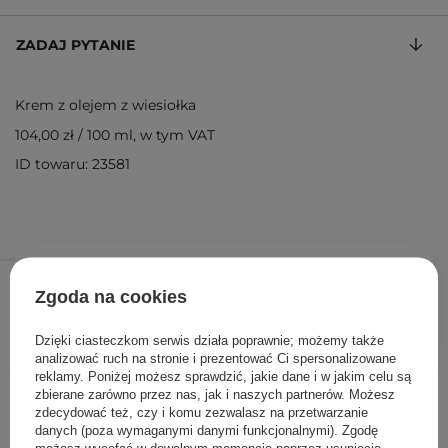
ZADAJ PYTANIE
Krem z olejem z wiesiołka
104,00 zł
/
100 ml
, w tym VAT
ID towaru: 23581
52,00 zł
/
szt.
Zgoda na cookies
DODAJ DO KOSZYKA
Dzięki ciasteczkom serwis działa poprawnie; możemy także
analizować ruch na stronie i prezentować Ci spersonalizowane
reklamy. Poniżej możesz sprawdzić, jakie dane i w jakim celu są
Inni klienci sprawdzali również
zbierane zarówno przez nas, jak i naszych partnerów. Możesz
zdecydować też, czy i komu zezwalasz na przetwarzanie
danych (poza wymaganymi danymi funkcjonalnymi). Zgodę
możesz wycofać w dowolnym momencie poprzez usunięcie