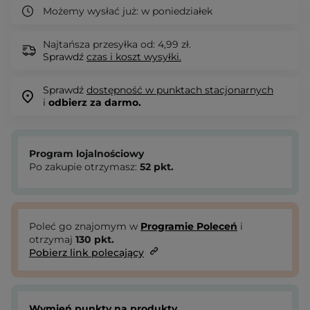
Możemy wysłać już:
w poniedziałek
Najtańsza przesyłka od: 4,99 zł.
Sprawdź
czas i koszt wysyłki.
Sprawdź
dostępność w punktach stacjonarnych
i
odbierz za darmo.
Program lojalnościowy
Po zakupie otrzymasz:
52
pkt.
Poleć go znajomym w
Programie Poleceń
i
otrzymaj
130
pkt.
Pobierz link polecający
Wymień punkty na produkty.