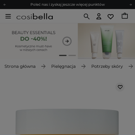
Poleć nas i zyskaj jeszcze więcej punktów
Zapisz się na newsletter pełen porad
Bezpłatne konsultacje kosmetologiczne
Z nami to możliwe! Realizacja zamówienia do 24h.
Poleć nas i zyskaj jeszcze więcej punktów
Zapisz się na newsletter pełen porad
Strona główna
Pielęgnacja
Potrzeby skóry