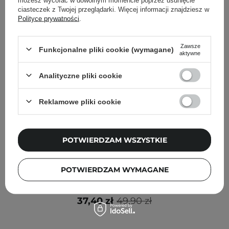
ciasteczek z Twojej przeglądarki. Więcej informacji znajdziesz w
Polityce prywatności
.
Zawsze
Funkcjonalne pliki cookie (wymagane)
aktywne
Analityczne pliki cookie
Reklamowe pliki cookie
POTWIERDZAM WSZYSTKIE
PROMOCJA
Mary&May - Multi Hyaluronics Serum - Intensywnie
POTWIERDZAM WYMAGANE
Nawilżające Serum z Kwasem Hialuronowym - 30ml
37,40 zł
49,90 zł