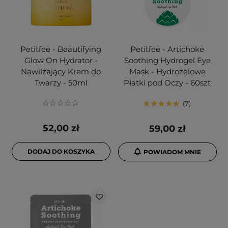
Petitfee - Beautifying
Petitfee - Artichoke
Glow On Hydrator -
Soothing Hydrogel Eye
Nawilżający Krem do
Mask - Hydrożelowe
Twarzy - 50ml
Płatki pod Oczy - 60szt
7
52,00 zł
59,00 zł
DODAJ DO KOSZYKA
POWIADOM MNIE