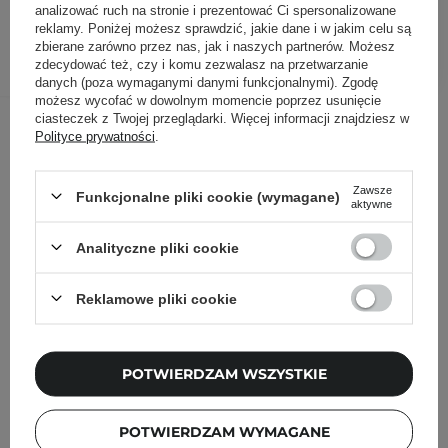
analizować ruch na stronie i prezentować Ci spersonalizowane
reklamy. Poniżej możesz sprawdzić, jakie dane i w jakim celu są
DODAJ DO KOSZYKA
zbierane zarówno przez nas, jak i naszych partnerów. Możesz
zdecydować też, czy i komu zezwalasz na przetwarzanie
danych (poza wymaganymi danymi funkcjonalnymi). Zgodę
możesz wycofać w dowolnym momencie poprzez usunięcie
Inni klienci sprawdzali również
ciasteczek z Twojej przeglądarki. Więcej informacji znajdziesz w
Polityce prywatności
.
Zawsze
Funkcjonalne pliki cookie (wymagane)
aktywne
Analityczne pliki cookie
Reklamowe pliki cookie
POTWIERDZAM WSZYSTKIE
POTWIERDZAM WYMAGANE