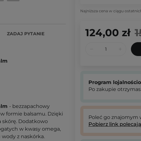
Najniższa cena w ciągu ostatnic
124,00 zł
1
ZADAJ PYTANIE
alm
Program lojalności
Po zakupie otrzymas
Balm
- bezzapachowy
u w formie balsamu. Dzięki
Poleć go znajomym
a skórę. Dodatkowo
Pobierz link polecaj
bogatych w kwasy omega,
 wody z naskórka.