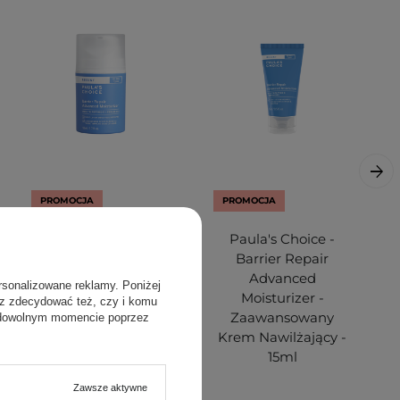
PROMOCJA
PROMOCJA
Paula's Choice -
Paula's Choice -
Barrier Repair
Barrier Repair
Advanced
Advanced
rsonalizowane reklamy. Poniżej
Moisturizer -
Moisturizer -
sz zdecydować też, czy i komu
Zaawansowany
Zaawansowany
 dowolnym momencie poprzez
Krem Nawilżający -
Krem Nawilżający -
50ml
15ml
Zawsze aktywne