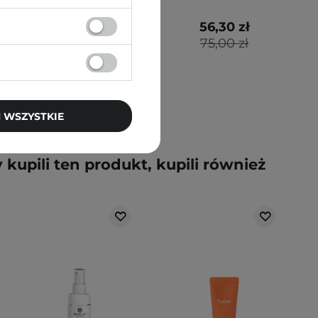
174,30 zł
56,30 zł
205,00 zł
75,00 zł
 WSZYSTKIE
y kupili ten produkt, kupili również