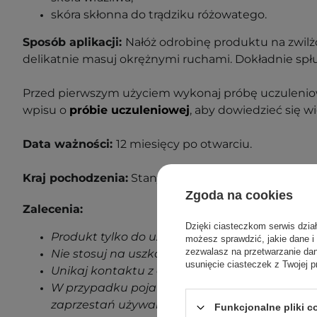
skóra skłonna do trądziku różowatego.
Sposób aplikacji:
Nałóż odrobinę produktu na zwilż
delikatnie masuj okrężnymi ruchami. Dokładnie spłu
Przed pierwszym użyciem wykonaj próbę uczuleniow
wpisu o
próbie uczuleniowej
, aby dowiedzieć się wi
Data ważności:
12 miesięcy po otwarciu.
Kraj pochodzenia:
Stany Zjednoczone.
Zgoda na cookies
Zalecenia:
Dzięki ciasteczkom serwis dzia
Produkt tylko do użytku zewnętrznego.
możesz sprawdzić, jakie dane i
zezwalasz na przetwarzanie d
Nie stosuj na uszkodzoną skórę.
usunięcie ciasteczek z Twojej p
Unikaj kontaktu z oczami.
W przypadku pojawienia się jakichkolwiek oz
zaprzestań używania produktu.
Funkcjonalne pliki 