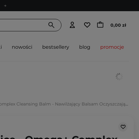
0,00 zł
i
nowości
bestsellery
blog
promocje
nsing Balm - Nawilżający Balsam Oczyszczający z Kwasami Omega 3,6 i 9 - 103ml