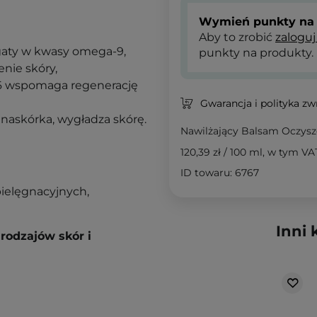
Wymień punkty na 
Aby to zrobić
zaloguj
gaty w kwasy omega-9,
punkty na produkty.
nie skóry,
6 wspomaga regenerację
Gwarancja i polityka z
naskórka, wygładza skórę.
Nawilżający Balsam Oczysz
120,39 zł
/
100 ml
, w tym VA
ID towaru: 6767
pielęgnacyjnych,
Inni 
rodzajów skór i