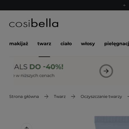
makijaż
twarz
ciało
włosy
pielęgnac
Strona główna
Twarz
Oczyszczanie twarzy