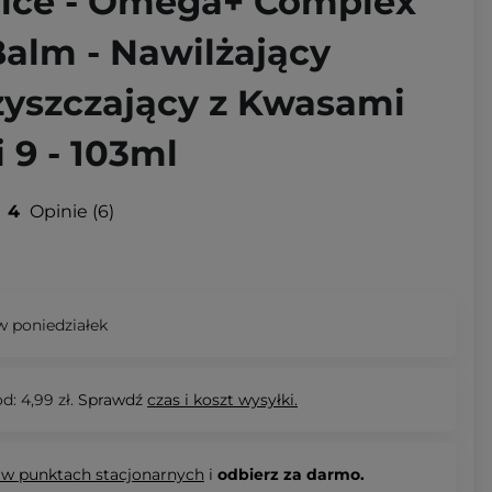
oice - Omega+ Complex
Balm - Nawilżający
yszczający z Kwasami
 9 - 103ml
4
Opinie
6
 poniedziałek
d: 4,99 zł.
Sprawdź
czas i koszt wysyłki.
 w punktach stacjonarnych
i
odbierz za darmo.