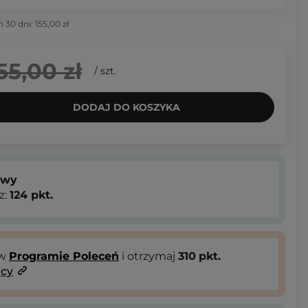
h 30 dni:
155,00 zł
55,00 zł
/
szt.
DODAJ DO KOSZYKA
owy
z:
124
pkt.
 w
Programie Poleceń
i otrzymaj
310
pkt.
ący