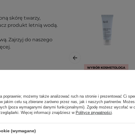
oną skórę twarzy,
cz produkt letnią wodą.
ą. Zajrzyj do naszego
ęcej.
WYBÓR KOSMETOLOGA
Paula's Choice -
Omega+ Complex
Moisturizer - Krem
ła poprawnie; możemy także analizować ruch na stronie i prezentować Ci spe
Odżywczy z
 w jakim celu są zbierane zarówno przez nas, jak i naszych partnerów. Może
Kompleksem
anych (poza wymaganymi danymi funkcjonalnymi). Zgodę możesz wycofać w
rzeglądarki. Więcej informacji znajdziesz w
Polityce prywatności
.
Kwasów Omega-
3,6,9 - 15ml
nak podrażnienia,
cookie (wymagane)