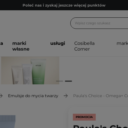
Poleć nas i zyskaj jeszcze więcej punktów
Zapisz się na newsletter pełen porad
Bezpłatne konsultacje kosmetologiczne
Z nami to możliwe! Realizacja zamówienia do 24h.
ja
marki
usługi
Cosibella
mark
Poleć nas i zyskaj jeszcze więcej punktów
własne
Corner
Zapisz się na newsletter pełen porad
Emulsje do mycia twarzy
Paula's Choice - Omega+ Complex Clea
PROMOCJA