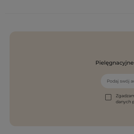
Pielęgnacyjne 
Podaj swój a
Zgadzam
danych p