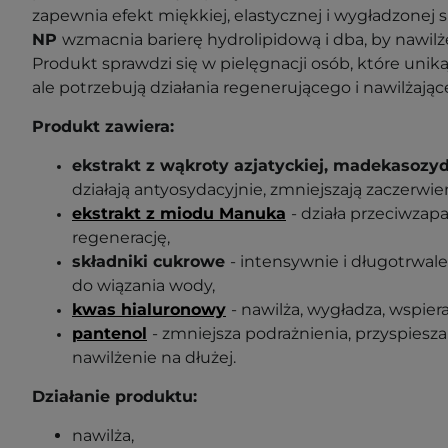
zapewnia efekt miękkiej, elastycznej i wygładzonej 
NP
wzmacnia barierę hydrolipidową i dba, by nawilże
Produkt sprawdzi się w pielęgnacji osób, które unika
ale potrzebują działania regenerującego i nawilżając
Produkt zawiera:
ekstrakt z wąkroty azjatyckiej, madekasozy
działają antyosydacyjnie, zmniejszają zaczerwien
ekstrakt z miodu Manuka
- działa przeciwzapa
regenerację,
składniki cukrowe
- intensywnie i długotrwale 
do wiązania wody,
kwas hialuronowy
- nawilża, wygładza, wspier
pantenol
- zmniejsza podrażnienia, przyspiesz
nawilżenie na dłużej.
Działanie produktu:
nawilża,