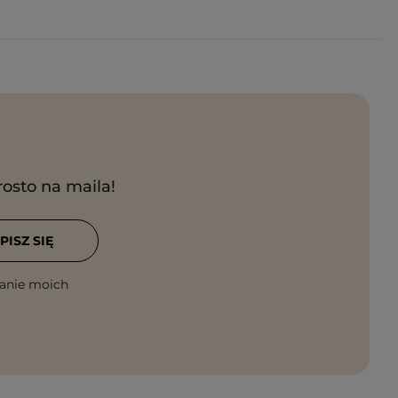
rosto na maila!
PISZ SIĘ
anie moich