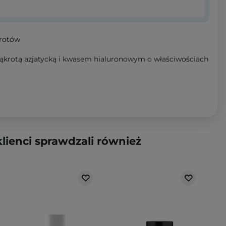
wrotów
krotą azjatycką i kwasem hialuronowym o właściwościach
klienci sprawdzali również