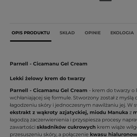
OPIS PRODUKTU
SKŁAD
OPINIE
EKOLOGIA
Parnell - Cicamanu Gel Cream
Lekki żelowy krem do twarzy
Parnell - Cicamanu Gel Cream
- krem do twarzy o l
wchłaniającej się formule. Stworzony został z myśl
łagodzeniu skóry i jednoczesnym nawilżaniu jej. W s
ekstrakt z wąkroty azjatyckiej, miodu Manuka
z
m
łagodzą zaczerwienienia i przyspiesza procesy napra
zawartości
składników cukrowych
krem wiąże wilg
przesuszeniu skóry, a połączenie
kwasu hialurono