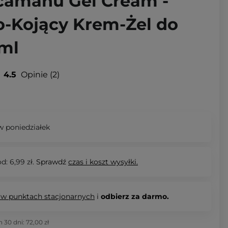
icamanu Gel Cream -
o-Kojący Krem-Żel do
5ml
4.5
Opinie
2
 poniedziałek
d: 6,99 zł.
Sprawdź
czas i koszt wysyłki.
 w punktach stacjonarnych
i
odbierz za darmo.
h 30 dni:
72,00 zł