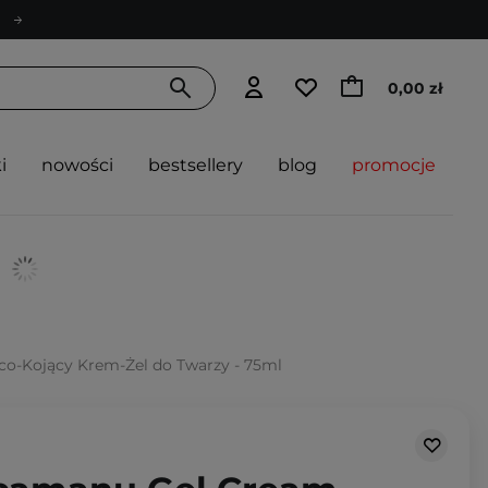
0,00 zł
i
nowości
bestsellery
blog
promocje
ąco-Kojący Krem-Żel do Twarzy - 75ml