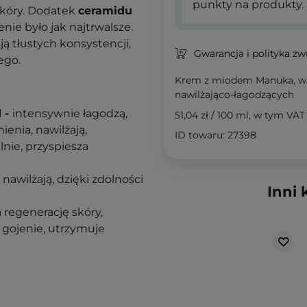
punkty na produkty.
skóry. Dodatek
c
eramidu
nie było jak najtrwalsze.
ją tłustych konsystencji,
Gwarancja i polityka z
ego.
Krem z miodem Manuka, wą
nawilżająco-łagodzących
d -
intensywnie łagodzą,
51,04 zł
/
100 ml
, w tym VAT
ienia, nawilżają,
ID towaru: 27398
lnie, przyspiesza
nawilżają, dzięki zdolności
Inni 
a regenerację skóry,
a gojenie, utrzymuje