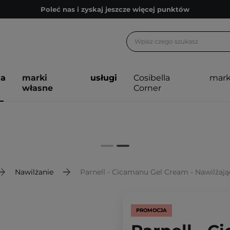
Poleć nas i zyskaj jeszcze więcej punktów
Zapisz się na newsletter pełen porad
Bezpłatne konsultacje kosmetologiczne
Z nami to możliwe! Realizacja zamówienia do 24h.
ja
marki
usługi
Cosibella
mark
Poleć nas i zyskaj jeszcze więcej punktów
własne
Corner
Zapisz się na newsletter pełen porad
Nawilżanie
Parnell - Cicamanu Gel Cream - Nawilżaj
PROMOCJA