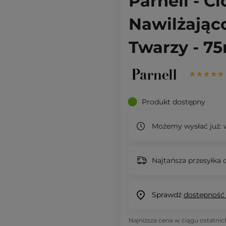
Parnell - C
Nawilżając
Twarzy - 7
Produkt dostępny
Możemy wysłać już:
w
Najtańsza przesyłka o
Sprawdź
dostępność
Najniższa cena w ciągu ostatnic