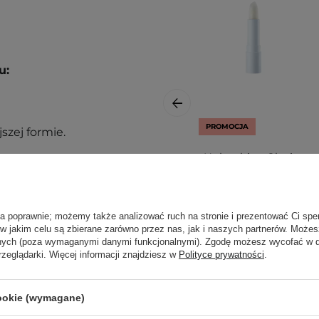
u:
PROMOCJA
szej formie.
Unleashia - Glacier
kórę po toniku i serum.
Vegan Lip Balm -
 zarówno rano, jak i
Nawilżający
Balsam do Ust z
ła poprawnie; możemy także analizować ruch na stronie i prezentować Ci spe
Brokatem - No.1
ą. Zajrzyj do naszego
 w jakim celu są zbierane zarówno przez nas, jak i naszych partnerów. Może
Snow Frost - 3,3g
ęcej.
anych (poza wymaganymi danymi funkcjonalnymi). Zgodę możesz wycofać w
rzeglądarki. Więcej informacji znajdziesz w
Polityce prywatności
.
32,30 zł
cookie (wymagane)
38,00 zł