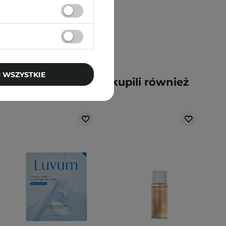
 WSZYSTKIE
y kupili ten produkt, kupili również