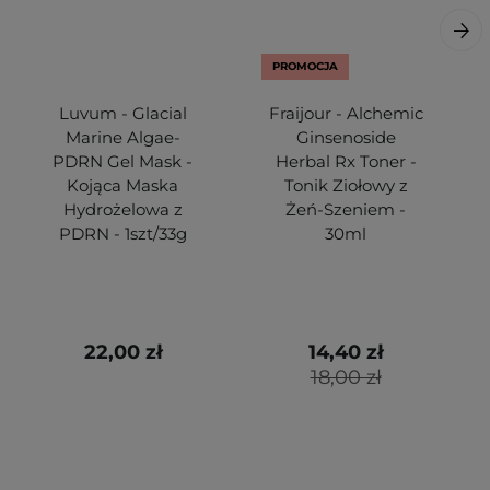
PROMOCJA
Luvum - Glacial
Fraijour - Alchemic
Marine Algae-
Ginsenoside
PDRN Gel Mask -
Herbal Rx Toner -
Kojąca Maska
Tonik Ziołowy z
Hydrożelowa z
Żeń-Szeniem -
PDRN - 1szt/33g
30ml
22,00 zł
14,40 zł
18,00 zł