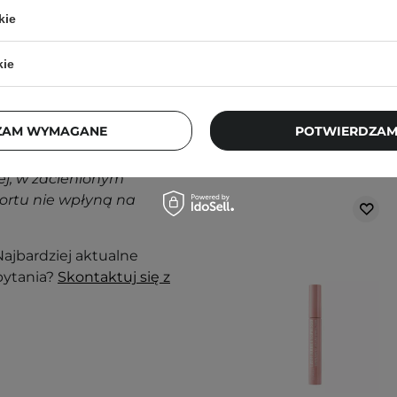
kie
kie
nak podrażnienia,
ZAM WYMAGANE
POTWIERDZAM
Klienci, którz
j, w zacienionym
ortu nie wpłyną na
ajbardziej aktualne
pytania?
Skontaktuj się z