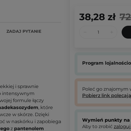
38,28 zł
72
ZADAJ PYTANIE
Program lojalności
ekkiej i sprawnie
Poleć go znajomym
ą o intensywnym
Pobierz link polecaj
wojej formule łączy
adekasozydem
, które
wcze w skórze. Dzięki
Wymień punkty na 
oć w naskórku i zapobiega
Aby to zrobić
zaloguj
wego
z
pantenolem