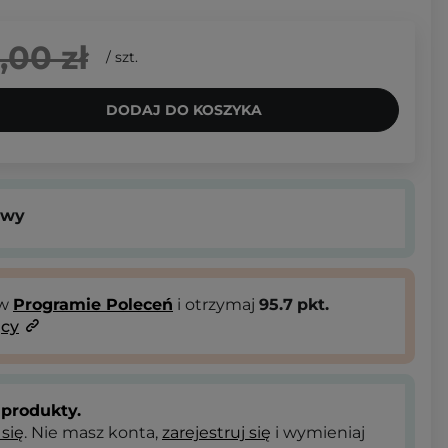
,00 zł
/
szt.
DODAJ DO KOSZYKA
owy
 w
Programie Poleceń
i otrzymaj
95.7
pkt.
ący
produkty.
 się
. Nie masz konta,
zarejestruj się
i wymieniaj