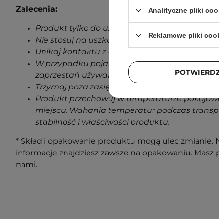
Zalecenia:
Analityczne pliki coo
Produkt tylko do użytku zewnętrznego.
Reklamowe pliki coo
Nie stosuj na uszkodzoną skórę.
Unikaj kontaktu z oczami.
W przypadku pojawienia się jakichkolwiek oz
POTWIERD
zaprzestań używania produktu.
Trzymaj poza zasięgiem dzieci.
Produkt przechowuj w temperaturze pokojowe
miejscu. Wahania temperatur podczas transp
stabilność i właściwości produktu.
* Skład i opakowanie produktu mogą ulec zmianie. N
informacje znajdziesz zawsze na opakowaniu. Masz 
nami.