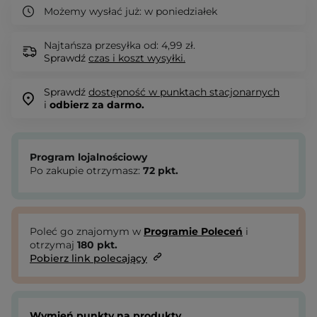
Możemy wysłać już:
w poniedziałek
Najtańsza przesyłka od: 4,99 zł.
Sprawdź
czas i koszt wysyłki.
Sprawdź
dostępność w punktach stacjonarnych
i
odbierz za darmo.
Program lojalnościowy
Po zakupie otrzymasz:
72
pkt.
Poleć go znajomym w
Programie Poleceń
i
otrzymaj
180
pkt.
Pobierz link polecający
Wymień punkty na produkty.