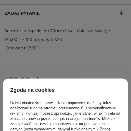
ZADAJ PYTANIE
Serum z kompleksem 7 form kwasu hialuronowego
144,00 zł
/
100 ml
, w tym VAT
ID towaru: 23760
72,00 zł
/
szt.
Zgoda na cookies
DODAJ DO KOSZYKA
Dzięki ciasteczkom serwis działa poprawnie; możemy także
analizować ruch na stronie i prezentować Ci spersonalizowane
reklamy. Poniżej możesz sprawdzić, jakie dane i w jakim celu są
Inni klienci sprawdzali również
zbierane zarówno przez nas, jak i naszych partnerów. Możesz
zdecydować też, czy i komu zezwalasz na przetwarzanie
danych (poza wymaganymi danymi funkcjonalnymi). Zgodę