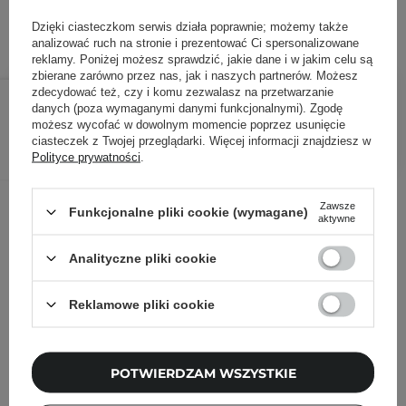
Dzięki ciasteczkom serwis działa poprawnie; możemy także
analizować ruch na stronie i prezentować Ci spersonalizowane
reklamy. Poniżej możesz sprawdzić, jakie dane i w jakim celu są
zbierane zarówno przez nas, jak i naszych partnerów. Możesz
65,00 zł
/
szt.
zdecydować też, czy i komu zezwalasz na przetwarzanie
danych (poza wymaganymi danymi funkcjonalnymi). Zgodę
możesz wycofać w dowolnym momencie poprzez usunięcie
DODAJ DO KOSZYKA
ciasteczek z Twojej przeglądarki. Więcej informacji znajdziesz w
Polityce prywatności
.
Inni klienci sprawdzali również
Zawsze
Funkcjonalne pliki cookie (wymagane)
aktywne
Analityczne pliki cookie
Reklamowe pliki cookie
POTWIERDZAM WSZYSTKIE