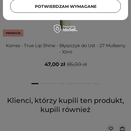
POTWIERDZAM WYMAGANE
PROMOCJA
Korres - True Lip Shine - Błyszczyk do Ust - 27 Mulberry
- 10ml
47,00 zł
85,00 zł
Klienci, którzy kupili ten produkt,
kupili również