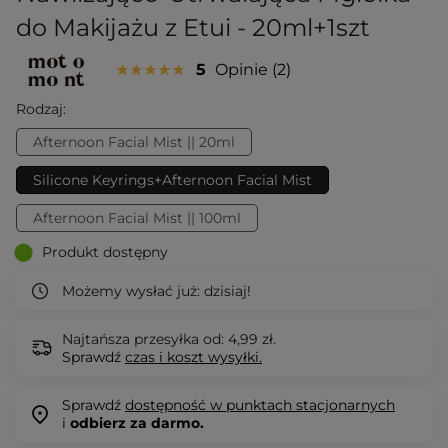
do Makijażu z Etui - 20ml+1szt
5
Opinie
2
Rodzaj:
Afternoon Facial Mist || 20ml
Silicone Keyrings+Afternoon Facial Mist
Afternoon Facial Mist || 100ml
Produkt dostępny
Możemy wysłać już:
dzisiaj!
Najtańsza przesyłka od: 4,99 zł.
Sprawdź
czas i koszt wysyłki.
Sprawdź
dostępność w punktach stacjonarnych
i
odbierz za darmo.