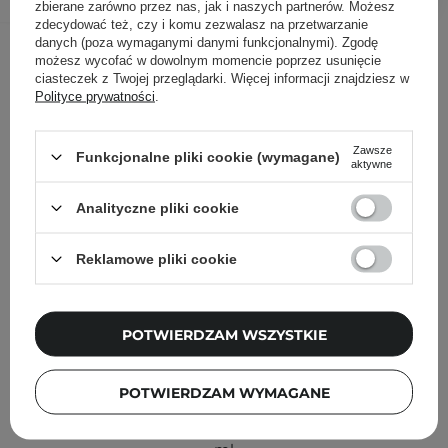
zbierane zarówno przez nas, jak i naszych partnerów. Możesz
zdecydować też, czy i komu zezwalasz na przetwarzanie
Inni klienci sprawdzali również
danych (poza wymaganymi danymi funkcjonalnymi). Zgodę
możesz wycofać w dowolnym momencie poprzez usunięcie
ciasteczek z Twojej przeglądarki. Więcej informacji znajdziesz w
Polityce prywatności
.
Zawsze
Funkcjonalne pliki cookie (wymagane)
aktywne
Analityczne pliki cookie
Reklamowe pliki cookie
POTWIERDZAM WSZYSTKIE
POTWIERDZAM WYMAGANE
Nuxe - Very Rose - Delikatny Olejek do Demakijażu - 150