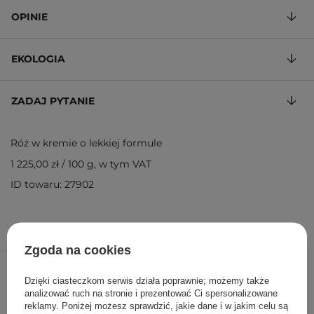
OPINIE
EKOLOGIA
ZADAJ PYTANIE
Róż w kremie o lekkiej formule
1 225,00 zł
/
100 g
, w tym VAT
ID towaru: 27902
Zgoda na cookies
49,00 zł
/
szt.
Dzięki ciasteczkom serwis działa poprawnie; możemy także
DODAJ DO KOSZYKA
analizować ruch na stronie i prezentować Ci spersonalizowane
reklamy. Poniżej możesz sprawdzić, jakie dane i w jakim celu są