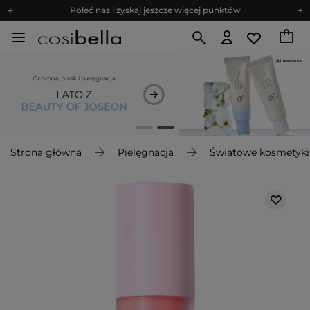
Poleć nas i zyskaj jeszcze więcej punktów
Zapisz się na newsletter pełen porad
Bezpłatne konsultacje kosmetologiczne
Z nami to możliwe! Realizacja zamówienia do 24h.
Poleć nas i zyskaj jeszcze więcej punktów
Zapisz się na newsletter pełen porad
Strona główna
Pielęgnacja
Światowe kosmetyki