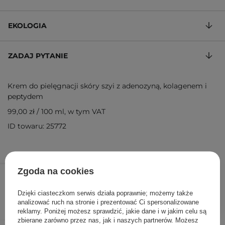
EKOLOGIA
ZADAJ PYTANIE
Krem do pielęgnacji skóry szyi z adenozyną, kolagenem i
peptydem
99,00 zł
/
100 ml
, w tym VAT
ID towaru: 25772
99,00 zł
Zgoda na cookies
/
szt.
Dzięki ciasteczkom serwis działa poprawnie; możemy także
DODAJ DO KOSZYKA
analizować ruch na stronie i prezentować Ci spersonalizowane
reklamy. Poniżej możesz sprawdzić, jakie dane i w jakim celu są
zbierane zarówno przez nas, jak i naszych partnerów. Możesz