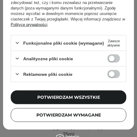
Inni klienci sprawdzali również
zdecydować też, czy i komu zezwalasz na przetwarzanie
danych (poza wymaganymi danymi funkcjonalnymi). Zgodę
możesz wycofać w dowolnym momencie poprzez usunięcie
ciasteczek z Twojej przeglądarki. Więcej informacji znajdziesz w
Polityce prywatności
.
Zawsze
Funkcjonalne pliki cookie (wymagane)
aktywne
Analityczne pliki cookie
Reklamowe pliki cookie
POTWIERDZAM WSZYSTKIE
PROMOCJA
NOWOŚĆ
POTWIERDZAM WYMAGANE
Medicube - PDRN Pink Caffeine Night Wrapping Mask -
Całonocna Maska Wygładzająco-Napinająca z PDRN -
75ml