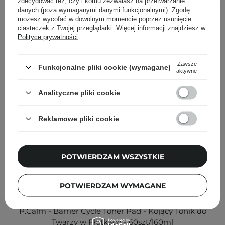
zdecydować też, czy i komu zezwalasz na przetwarzanie
danych (poza wymaganymi danymi funkcjonalnymi). Zgodę
Inni klienci sprawdzali również
możesz wycofać w dowolnym momencie poprzez usunięcie
ciasteczek z Twojej przeglądarki. Więcej informacji znajdziesz w
Polityce prywatności
.
Zawsze
Funkcjonalne pliki cookie (wymagane)
aktywne
Analityczne pliki cookie
Reklamowe pliki cookie
POTWIERDZAM WSZYSTKIE
POTWIERDZAM WYMAGANE
P.Calm - Barrier Cycle Toner Pad - Kojący Tonik do
Twarzy w Płatkach - 60szt/160ml