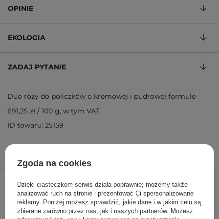
OPINIE
EKOLOGIA
ZADAJ PYTANIE
Duo róży do policzków o kremowej i pudrowej formule
691,25 zł
/
100 g
, w tym VAT
ID towaru: 25159
Zgoda na cookies
55,30 zł
79,00 zł
/
szt.
Dzięki ciasteczkom serwis działa poprawnie; możemy także
analizować ruch na stronie i prezentować Ci spersonalizowane
DODAJ DO KOSZYKA
reklamy. Poniżej możesz sprawdzić, jakie dane i w jakim celu są
zbierane zarówno przez nas, jak i naszych partnerów. Możesz