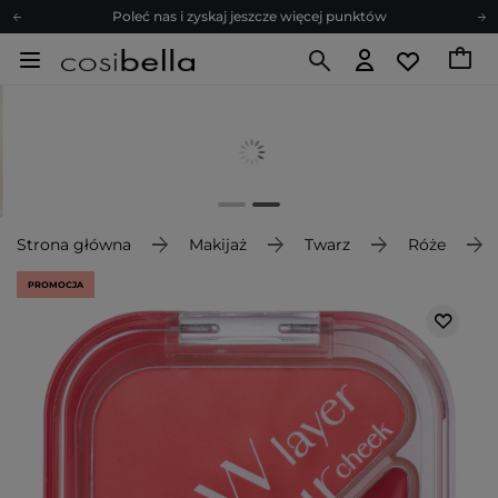
Poleć nas i zyskaj jeszcze więcej punktów
Zapisz się na newsletter pełen porad
Bezpłatne konsultacje kosmetologiczne
Z nami to możliwe! Realizacja zamówienia do 24h.
Poleć nas i zyskaj jeszcze więcej punktów
Zapisz się na newsletter pełen porad
Strona główna
Makijaż
Twarz
Róże
PROMOCJA