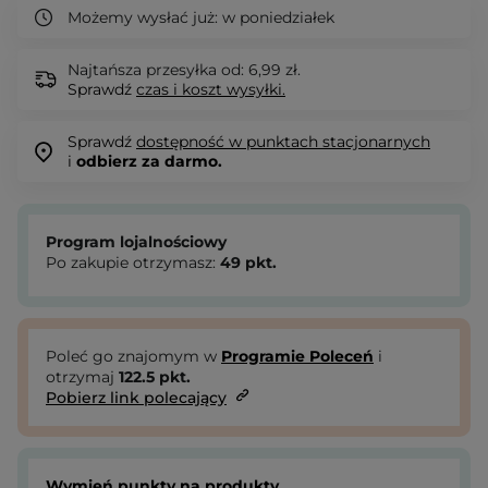
Możemy wysłać już:
w poniedziałek
Najtańsza przesyłka od: 6,99 zł.
Sprawdź
czas i koszt wysyłki.
Sprawdź
dostępność w punktach stacjonarnych
i
odbierz za darmo.
Program lojalnościowy
Po zakupie otrzymasz:
49
pkt.
Poleć go znajomym w
Programie Poleceń
i
otrzymaj
122.5
pkt.
Pobierz link polecający
Wymień punkty na produkty.