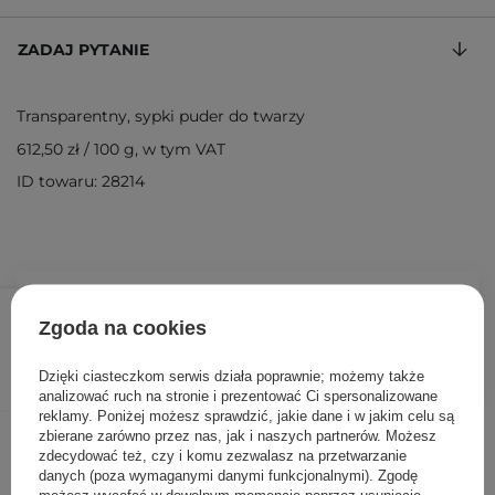
ZADAJ PYTANIE
Transparentny, sypki puder do twarzy
612,50 zł
/
100 g
, w tym VAT
ID towaru: 28214
49,00 zł
/
szt.
Zgoda na cookies
DODAJ DO KOSZYKA
Dzięki ciasteczkom serwis działa poprawnie; możemy także
analizować ruch na stronie i prezentować Ci spersonalizowane
reklamy. Poniżej możesz sprawdzić, jakie dane i w jakim celu są
Inni klienci sprawdzali również
zbierane zarówno przez nas, jak i naszych partnerów. Możesz
zdecydować też, czy i komu zezwalasz na przetwarzanie
danych (poza wymaganymi danymi funkcjonalnymi). Zgodę
możesz wycofać w dowolnym momencie poprzez usunięcie