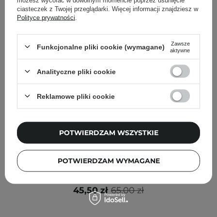
ciasteczek z Twojej przeglądarki. Więcej informacji znajdziesz w
Polityce prywatności
.
Zawsze
Funkcjonalne pliki cookie (wymagane)
aktywne
Analityczne pliki cookie
Reklamowe pliki cookie
POTWIERDZAM WSZYSTKIE
PROMOCJA
TIRTIR - Mask Fit Red Cushion - Długotrwały Podkład
POTWIERDZAM WYMAGANE
do Twarzy w Poduszce - 24W Soft Beige - Mini - 4,5g
45,50 zł
65,00 zł