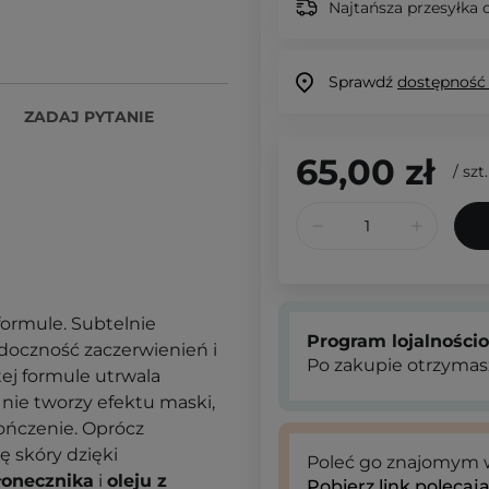
Najtańsza przesyłka o
Sprawdź
dostępność
ZADAJ PYTANIE
65,00 zł
/
szt.
formule. Subtelnie
Program lojalności
doczność zaczerwienień i
Po zakupie otrzymas
tej formule utrwala
i nie tworzy efektu maski,
ończenie. Oprócz
ę skóry dzięki
Poleć go znajomym
łonecznika
i
oleju z
Pobierz link polecaj