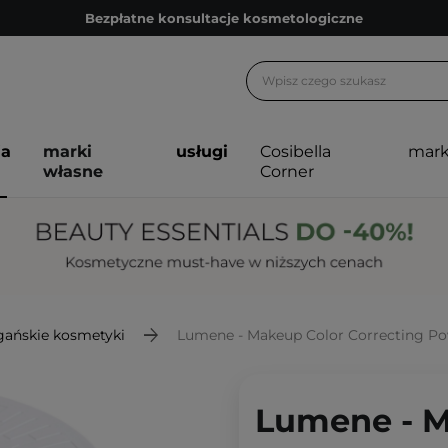
Bezpłatne konsultacje kosmetologiczne
Z nami to możliwe! Realizacja zamówienia do 24h.
Poleć nas i zyskaj jeszcze więcej punktów
Zapisz się na newsletter pełen porad
ja
marki
usługi
Cosibella
mark
Bezpłatne konsultacje kosmetologiczne
własne
Corner
Z nami to możliwe! Realizacja zamówienia do 24h.
Poleć nas i zyskaj jeszcze więcej punktów
Zapisz się na newsletter pełen porad
ańskie kosmetyki
Lumene - Makeup Color Correcting Pow
Lumene - M