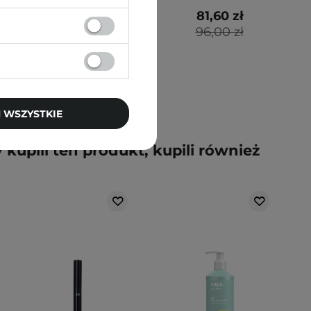
51,00 zł
81,60 zł
68,00 zł
96,00 zł
 WSZYSTKIE
y kupili ten produkt, kupili również