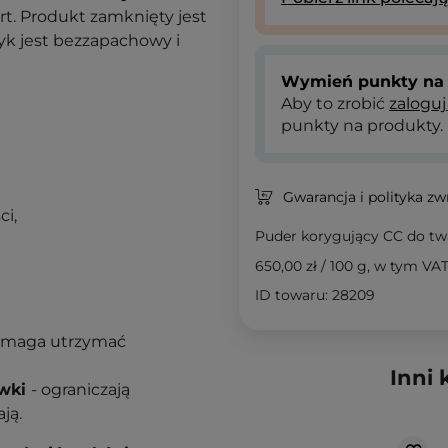
ort. Produkt zamknięty jest
 jest bezzapachowy i
Wymień punkty na 
Aby to zrobić
zaloguj
punkty na produkty.
Gwarancja i polityka z
i,
Puder korygujący CC do tw
650,00 zł
/
100 g
, w tym VA
ID towaru: 28209
pomaga utrzymać
Inni 
ówki
- ograniczają
ają.