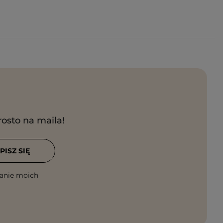
rosto na maila!
PISZ SIĘ
anie moich