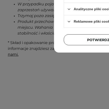
W przypadku pojawienia się jakichkolwiek oz
Analityczne pliki coo
zaprzestań używania produktu.
Trzymaj poza zasięgiem dzieci.
Produkt przechowuj w temperaturze pokojowe
Reklamowe pliki coo
miejscu. Wahania temperatur podczas transp
stabilność i właściwości produktu.
POTWIERD
* Skład i opakowanie produktu mogą ulec zmianie. N
informacje znajdziesz zawsze na opakowaniu. Masz 
nami.