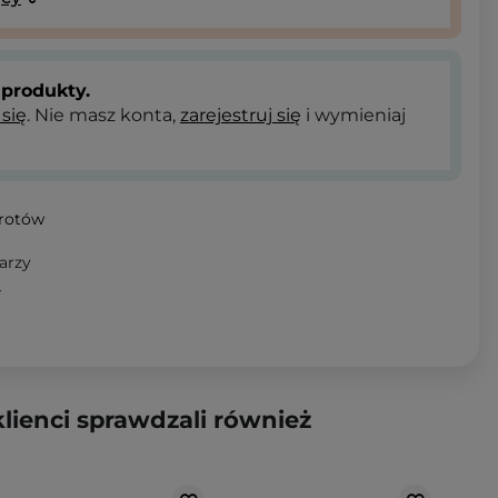
produkty.
 się
. Nie masz konta,
zarejestruj się
i wymieniaj
wrotów
arzy
T
klienci sprawdzali również