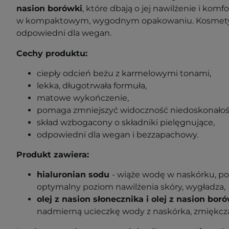
nasion borówki
, które dbają o jej nawilżenie i komf
w kompaktowym, wygodnym opakowaniu. Kosmetyk
odpowiedni dla wegan.
Cechy produktu:
ciepły odcień beżu z karmelowymi tonami,
lekka, długotrwała formuła,
matowe wykończenie,
pomaga zmniejszyć widoczność niedoskonałośc
skład wzbogacony o składniki pielęgnujące,
odpowiedni dla wegan i bezzapachowy.
Produkt zawiera:
hialuronian sodu
- wiąże wodę w naskórku, 
optymalny poziom nawilżenia skóry, wygładza,
olej z nasion słonecznika i olej z nasion bor
nadmierną ucieczkę wody z naskórka, zmiękcz