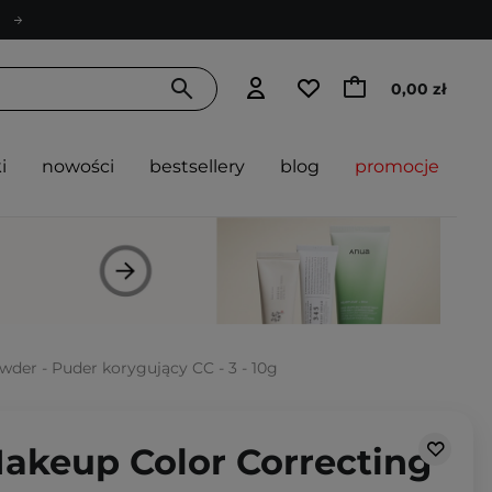
0,00 zł
i
nowości
bestsellery
blog
promocje
der - Puder korygujący CC - 3 - 10g
akeup Color Correcting