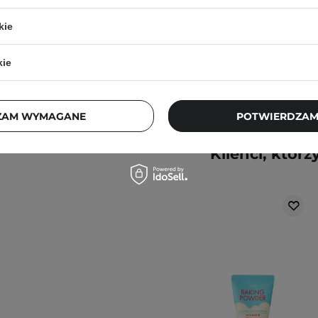
nak podrażnienia,
48,30 zł
kie
69,00 zł
j, w zacienionym
kie
ortu nie wpłyną na
ZAM WYMAGANE
POTWIERDZAM
ajbardziej aktualne
pytania?
Skontaktuj się z
Klienci, którz