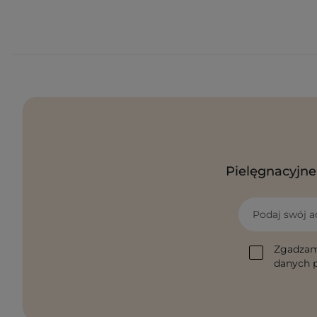
Pielęgnacyjne 
Podaj swój a
Zgadzam
danych p