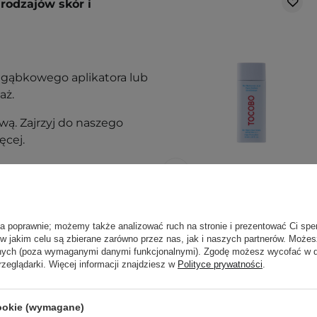
rodzajów skór i
 gąbkowego aplikatora lub
aż.
ą. Zajrzyj do naszego
ęcej.
PROMOCJA
Tocobo - Bio
ła poprawnie; możemy także analizować ruch na stronie i prezentować Ci spe
 w jakim celu są zbierane zarówno przez nas, jak i naszych partnerów. Może
Watery Sun Cream
anych (poza wymaganymi danymi funkcjonalnymi). Zgodę możesz wycofać w
- SPF50 PA++++ -
rzeglądarki. Więcej informacji znajdziesz w
Polityce prywatności
.
Krem z Filtrem -
50ml
cookie (wymagane)