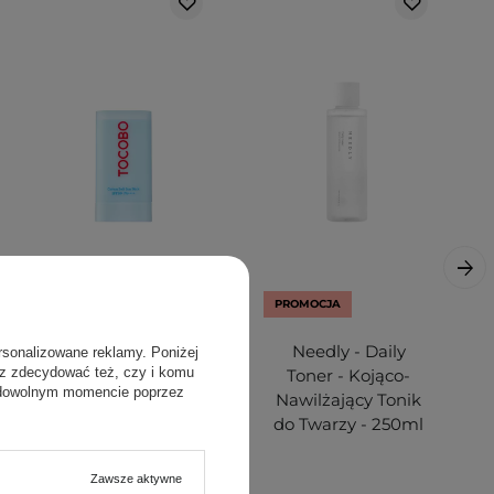
PROMOCJA
PROMOCJA
Tocobo - Cotton
Needly - Daily
rsonalizowane reklamy. Poniżej
sz zdecydować też, czy i komu
Soft Sun Stick
Toner - Kojąco-
 dowolnym momencie poprzez
SPF50+ PA++++ -
Nawilżający Tonik
Krem z Filtrem
do Twarzy - 250ml
SPF w Sztyfcie -
19g
Zawsze aktywne