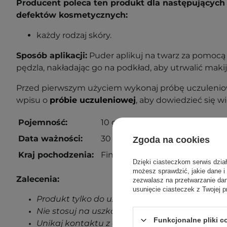
Producent poleca ten produkt dla następujących 
defektów kosmetycznych:
każdy rodzaj skóry.
Sposób aplikacji:
Puder aplikuj na twarz za pomocą
pędzla, nakładając go na podkład, aby utrwalić makij
Przed pierwszym użyciem wykonaj próbę uczuleniow
wpisu o
próbie uczuleniowej
, aby dowiedzieć się wi
Pojemność:
10 g
Data ważności:
30 miesięcy od otwarcia.
Zgoda na cookies
Kraj pochodzenia:
Finlandia.
Dzięki ciasteczkom serwis dzia
możesz sprawdzić, jakie dane i
Zalecenia:
zezwalasz na przetwarzanie d
usunięcie ciasteczek z Twojej p
Produkt tylko do użytku zewnętrznego.
Nie stosuj na uszkodzoną skórę.
Funkcjonalne pliki 
Unikaj kontaktu z oczami.