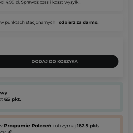
d: 4,99 zł.
Sprawdź
czas i koszt wysyłki.
 w punktach stacjonarnych
i
odbierz za darmo.
DODAJ DO KOSZYKA
owy
z:
65
pkt.
 w
Programie Poleceń
i otrzymaj
162.5
pkt.
ący