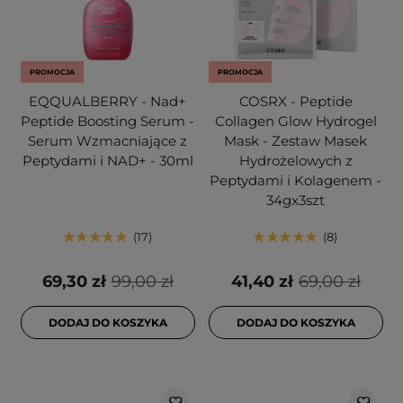
PROMOCJA
PROMOCJA
EQQUALBERRY - Nad+
COSRX - Peptide
Peptide Boosting Serum -
Collagen Glow Hydrogel
Serum Wzmacniające z
Mask - Zestaw Masek
Peptydami i NAD+ - 30ml
Hydrożelowych z
Peptydami i Kolagenem -
34gx3szt
17
8
69,30 zł
99,00 zł
41,40 zł
69,00 zł
DODAJ DO KOSZYKA
DODAJ DO KOSZYKA