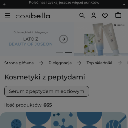
Zapisz się na newsletter pełen porad
Bezpłatne konsultacje kosmetologiczne
Z nami to możliwe! Realizacja zamówienia do 24h.
Poleć nas i zyskaj jeszcze więcej punktów
Zapisz się na newsletter pełen porad
Strona główna
Pielęgnacja
Top składniki
Kosmetyki z peptydami
Serum z peptydem miedziowym
Ilość produktów:
665