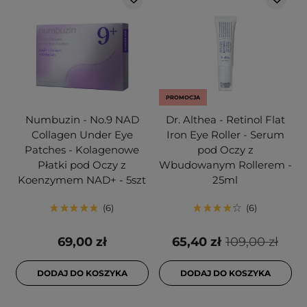
PROMOCJA
Numbuzin - No.9 NAD
Dr. Althea - Retinol Flat
Collagen Under Eye
Iron Eye Roller - Serum
Patches - Kolagenowe
pod Oczy z
Płatki pod Oczy z
Wbudowanym Rollerem -
Koenzymem NAD+ - 5szt
25ml
6
6
69,00 zł
65,40 zł
109,00 zł
DODAJ DO KOSZYKA
DODAJ DO KOSZYKA