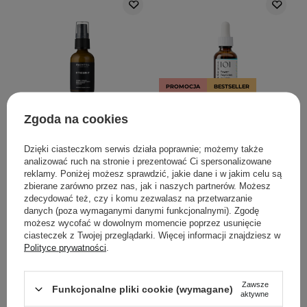
PROMOCJA
BESTSELLER
BESTSELLER
WYBÓR KOSMETOLOGA
Zgoda na cookies
SkinTra - C The Light -
Geek & Gorgeous - Power
Serum z Witaminą C
Peptides - Stymulujące
Dzięki ciasteczkom serwis działa poprawnie; możemy także
Tetra 10% - 30ml
Serum z Peptydami -
analizować ruch na stronie i prezentować Ci spersonalizowane
30ml
reklamy. Poniżej możesz sprawdzić, jakie dane i w jakim celu są
zbierane zarówno przez nas, jak i naszych partnerów. Możesz
252
85
zdecydować też, czy i komu zezwalasz na przetwarzanie
danych (poza wymaganymi danymi funkcjonalnymi). Zgodę
możesz wycofać w dowolnym momencie poprzez usunięcie
89,00 zł
71,30 zł
75,00 zł
ciasteczek z Twojej przeglądarki. Więcej informacji znajdziesz w
Polityce prywatności
.
DODAJ DO KOSZYKA
DODAJ DO KOSZYKA
Zawsze
Funkcjonalne pliki cookie (wymagane)
aktywne