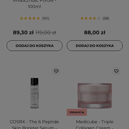
Widoczność Porów -
100ml
90
58
89,30 zł
119,00 zł
88,00 zł
DODAJ DO KOSZYKA
DODAJ DO KOSZYKA
PROMOCJA
COSRX - The 6 Peptide
Medicube - Triple
Skin Booster Serum -
Collagen Cream -