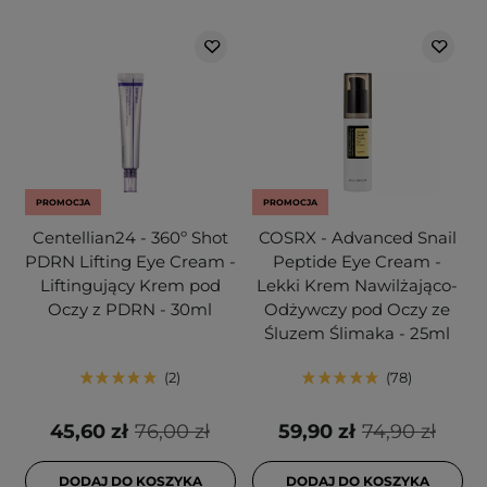
PROMOCJA
PROMOCJA
Centellian24 - 360º Shot
COSRX - Advanced Snail
PDRN Lifting Eye Cream -
Peptide Eye Cream -
Liftingujący Krem pod
Lekki Krem Nawilżająco-
Oczy z PDRN - 30ml
Odżywczy pod Oczy ze
Śluzem Ślimaka - 25ml
2
78
45,60 zł
76,00 zł
59,90 zł
74,90 zł
DODAJ DO KOSZYKA
DODAJ DO KOSZYKA