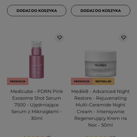
DODAJ DO KOSZYKA
DODAJ DO KOSZYKA
PROMOCJA
PROMOCJA
BESTSELLER
Medicube - PDRN Pink
Medik8 - Advanced Night
Exosome Shot Serum
Restore - Rejuvenating
7500 - Ujędrniające
Multi-Ceramide Night
Serum z Mikroigłami -
Cream - Intensywnie
30ml
Regenerujący Krem na
Noc - 50ml