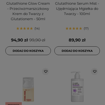
Glutathione Glow Cream
Glutathione Serum Mist -
- Przeciwzmarszczkowy
Ujędrniająca Mgiełka do
Krem do Twarzy z
Twarzy - 100ml
Glutationem - 50ml
14
17
94,90 zł
99,90 zł
89,90 zł
DODAJ DO KOSZYKA
DODAJ DO KOSZYKA