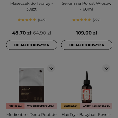
Maseczek do Twarzy -
Serum na Porost Włosów
30szt
- 60ml
143
227
48,70 zł
64,90 zł
109,00 zł
DODAJ DO KOSZYKA
DODAJ DO KOSZYKA
PROMOCJA
WYBÓR KOSMETOLOGA
BESTSELLER
WYBÓR KOSMETOLOGA
Medicube - Deep Peptide
HairTry - Babyhair Fever -