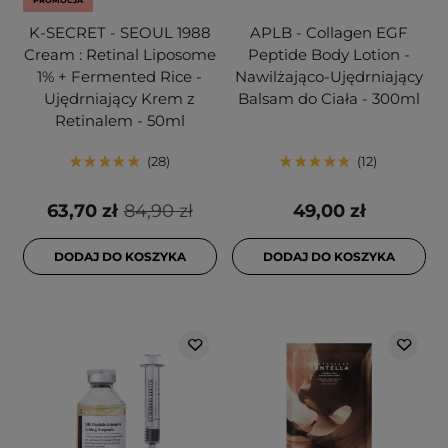
PROMOCJA
K-SECRET - SEOUL 1988
APLB - Collagen EGF
Cream : Retinal Liposome
Peptide Body Lotion -
1% + Fermented Rice -
Nawilżająco-Ujędrniający
Ujędrniający Krem z
Balsam do Ciała - 300ml
Retinalem - 50ml
28
12
63,70 zł
84,90 zł
49,00 zł
DODAJ DO KOSZYKA
DODAJ DO KOSZYKA