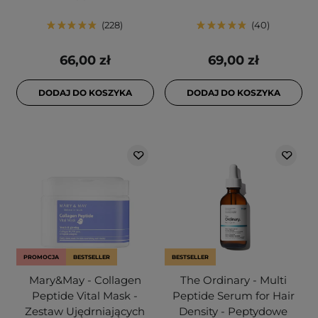
228
40
66,00 zł
69,00 zł
DODAJ DO KOSZYKA
DODAJ DO KOSZYKA
PROMOCJA
BESTSELLER
BESTSELLER
Mary&May - Collagen
The Ordinary - Multi
Peptide Vital Mask -
Peptide Serum for Hair
Zestaw Ujędrniających
Density - Peptydowe