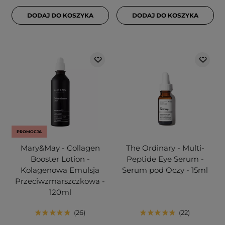
DODAJ DO KOSZYKA
DODAJ DO KOSZYKA
PROMOCJA
Mary&May - Collagen
The Ordinary - Multi-
Booster Lotion -
Peptide Eye Serum -
Kolagenowa Emulsja
Serum pod Oczy - 15ml
Przeciwzmarszczkowa -
120ml
26
22