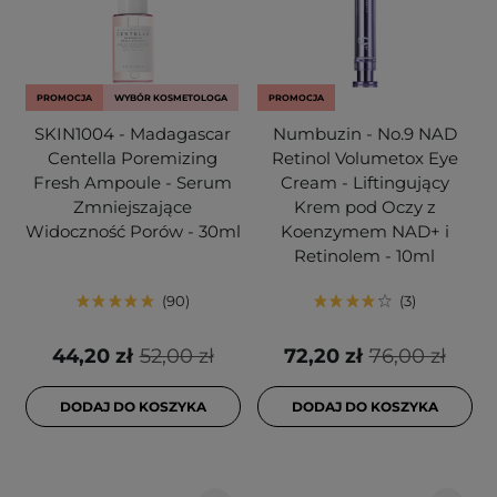
PROMOCJA
WYBÓR KOSMETOLOGA
PROMOCJA
SKIN1004 - Madagascar
Numbuzin - No.9 NAD
Centella Poremizing
Retinol Volumetox Eye
Fresh Ampoule - Serum
Cream - Liftingujący
Zmniejszające
Krem pod Oczy z
Widoczność Porów - 30ml
Koenzymem NAD+ i
Retinolem - 10ml
90
3
44,20 zł
52,00 zł
72,20 zł
76,00 zł
DODAJ DO KOSZYKA
DODAJ DO KOSZYKA