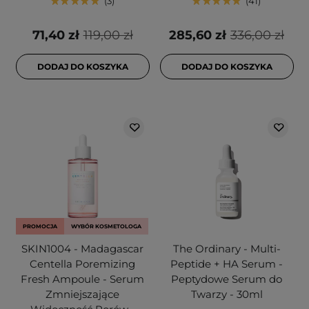
3
41
71,40 zł
119,00 zł
285,60 zł
336,00 zł
DODAJ DO KOSZYKA
DODAJ DO KOSZYKA
PROMOCJA
WYBÓR KOSMETOLOGA
SKIN1004 - Madagascar
The Ordinary - Multi-
Centella Poremizing
Peptide + HA Serum -
Fresh Ampoule - Serum
Peptydowe Serum do
Zmniejszające
Twarzy - 30ml