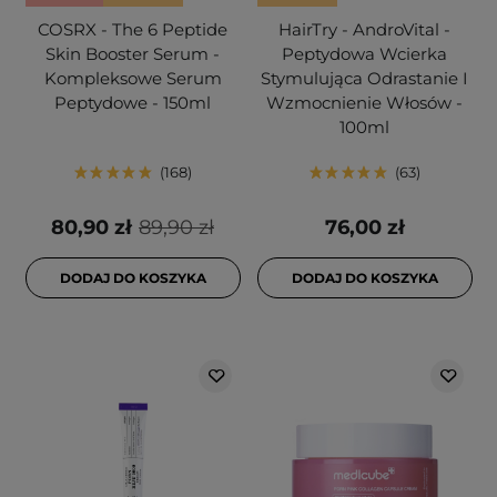
COSRX - The 6 Peptide
HairTry - AndroVital -
Skin Booster Serum -
Peptydowa Wcierka
Kompleksowe Serum
Stymulująca Odrastanie I
Peptydowe - 150ml
Wzmocnienie Włosów -
100ml
168
63
80,90 zł
89,90 zł
76,00 zł
DODAJ DO KOSZYKA
DODAJ DO KOSZYKA