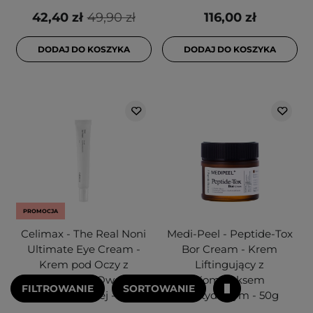
42,40 zł
49,90 zł
116,00 zł
DODAJ DO KOSZYKA
DODAJ DO KOSZYKA
PROMOCJA
Celimax - The Real Noni
Medi-Peel - Peptide-Tox
Ultimate Eye Cream -
Bor Cream - Krem
Krem pod Oczy z
Liftingujący z
Ekstraktem z Owoców
Kompleksem
FILTROWANIE
SORTOWANIE
Morwy Indyjskiej - 20ml
Peptydowym - 50g