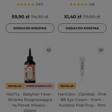
197
28
59,90 zł
74,90 zł
51,40 zł
79,00 zł
DODAJ DO KOSZYKA
DODAJ DO KOSZYKA
BESTSELLER
WYBÓR KOSMETOLOGA
BESTSELLER
HairTry - Babyhair Fever -
HanGlow - Darkless - Pink
Wcierka Rozgrzewająca
BB Eye Cream - Krem -
na Porost Włosów -
Korektor Pod Oczy - 15ml
200ml