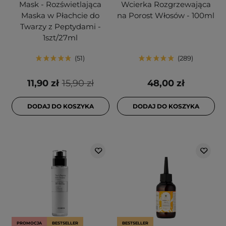
Mask - Rozświetlająca
Wcierka Rozgrzewająca
Maska w Płachcie do
na Porost Włosów - 100ml
Twarzy z Peptydami -
1szt/27ml
51
289
11,90 zł
15,90 zł
48,00 zł
DODAJ DO KOSZYKA
DODAJ DO KOSZYKA
PROMOCJA
BESTSELLER
BESTSELLER