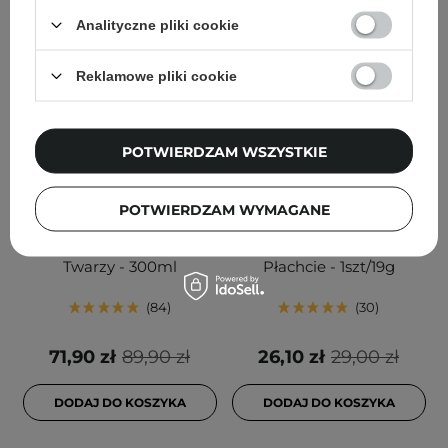
Analityczne pliki cookie
Reklamowe pliki cookie
POTWIERDZAM WSZYSTKIE
PROMOCJA
PROMOCJA
Medicube - PDRN
REVCELL - Vita Collagen
POTWIERDZAM WYMAGANE
Booster Gel - Żelowy
Full Face Lifting Up Mask
Booster Ujędrniający do
- Liftingująca Maska w
Twarzy - 300ml
Płachcie - 1szt/19g
84
30
71,90 zł
89,90 zł
26,10 zł
29,00 zł
DODAJ DO KOSZYKA
DODAJ DO KOSZYKA