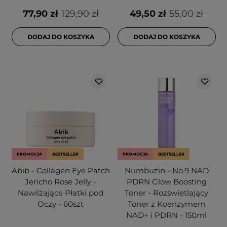
77,90 zł
129,90 zł
49,50 zł
55,00 zł
DODAJ DO KOSZYKA
DODAJ DO KOSZYKA
PROMOCJA
BESTSELLER
PROMOCJA
BESTSELLER
Abib - Collagen Eye Patch
Numbuzin - No.9 NAD
Jericho Rose Jelly -
PDRN Glow Boosting
Nawilżające Płatki pod
Toner - Rozświetlający
Oczy - 60szt
Toner z Koenzymem
NAD+ i PDRN - 150ml