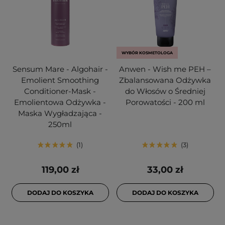
WYBÓR KOSMETOLOGA
Sensum Mare - Algohair -
Anwen - Wish me PEH –
Emolient Smoothing
Zbalansowana Odżywka
Conditioner-Mask -
do Włosów o Średniej
Emolientowa Odżywka -
Porowatości - 200 ml
Maska Wygładzająca -
250ml
1
3
119,00 zł
33,00 zł
DODAJ DO KOSZYKA
DODAJ DO KOSZYKA