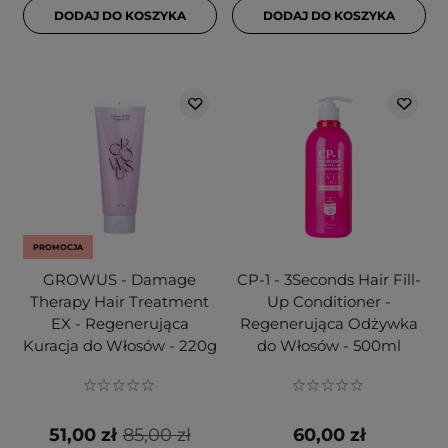
DODAJ DO KOSZYKA
DODAJ DO KOSZYKA
PROMOCJA
GROWUS - Damage
CP-1 - 3Seconds Hair Fill-
Therapy Hair Treatment
Up Conditioner -
EX - Regenerująca
Regenerująca Odżywka
Kuracja do Włosów - 220g
do Włosów - 500ml
51,00 zł
85,00 zł
60,00 zł