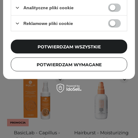
do Włosów Normalnych i
Porowatości - 200ml
Analityczne pliki cookie
Grubych - 250ml
4
Reklamowe pliki cookie
79,00 zł
135,00 zł
30,00 zł
POTWIERDZAM WSZYSTKIE
DODAJ DO KOSZYKA
DODAJ DO KOSZYKA
POTWIERDZAM WYMAGANE
PROMOCJA
BasicLab - Capillus -
Hairburst - Moisturizing