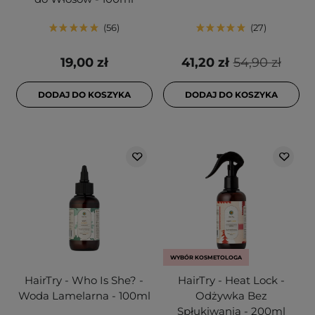
56
27
19,00 zł
41,20 zł
54,90 zł
DODAJ DO KOSZYKA
DODAJ DO KOSZYKA
WYBÓR KOSMETOLOGA
HairTry - Who Is She? -
HairTry - Heat Lock -
Woda Lamelarna - 100ml
Odżywka Bez
Spłukiwania - 200ml