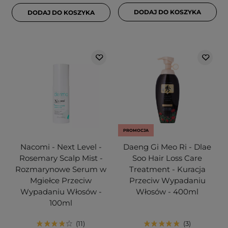
DODAJ DO KOSZYKA
DODAJ DO KOSZYKA
PROMOCJA
Nacomi - Next Level -
Daeng Gi Meo Ri - Dlae
Rosemary Scalp Mist -
Soo Hair Loss Care
Rozmarynowe Serum w
Treatment - Kuracja
Mgiełce Przeciw
Przeciw Wypadaniu
Wypadaniu Włosów -
Włosów - 400ml
100ml
11
3