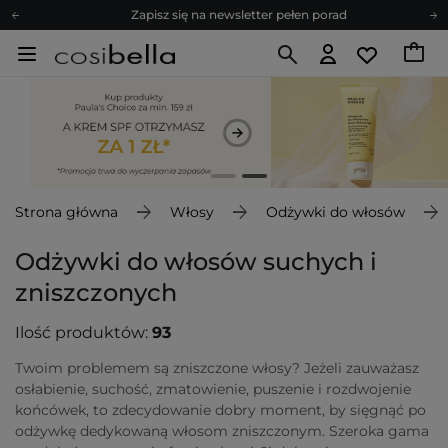
Zapisz się na newsletter pełen porad
Bezpłatne konsultacje kosmetologiczne
Z nami to możliwe! Realizacja zamówienia do 24h.
Poleć nas i zyskaj jeszcze więcej punktów
Zapisz się na newsletter pełen porad
Strona główna
Włosy
Odżywki do włosów
Odżywki do włosów suchych i
zniszczonych
Ilość produktów:
93
Twoim problemem są zniszczone włosy? Jeżeli zauważasz
osłabienie, suchość, zmatowienie, puszenie i rozdwojenie
końcówek, to zdecydowanie dobry moment, by sięgnąć po
odżywkę dedykowaną włosom zniszczonym. Szeroka gama