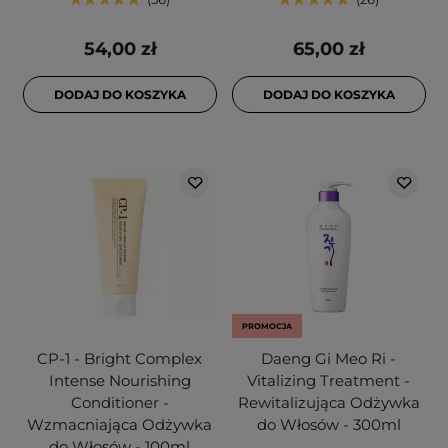
54,00 zł
65,00 zł
DODAJ DO KOSZYKA
DODAJ DO KOSZYKA
PROMOCJA
CP-1 - Bright Complex
Daeng Gi Meo Ri -
Intense Nourishing
Vitalizing Treatment -
Conditioner -
Rewitalizująca Odżywka
Wzmacniająca Odżywka
do Włosów - 300ml
do Włosów - 100ml