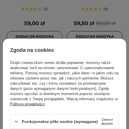
3
9
59,00 zł
59,50 zł
85,00 zł
DODAJ DO KOSZYKA
DODAJ DO KOSZYKA
Zgoda na cookies
Dzięki ciasteczkom serwis działa poprawnie; możemy także
analizować ruch na stronie i prezentować Ci spersonalizowane
reklamy. Poniżej możesz sprawdzić, jakie dane i w jakim celu są
zbierane zarówno przez nas, jak i naszych partnerów. Możesz
zdecydować też, czy i komu zezwalasz na przetwarzanie
danych (poza wymaganymi danymi funkcjonalnymi). Zgodę
możesz wycofać w dowolnym momencie poprzez usunięcie
ciasteczek z Twojej przeglądarki. Więcej informacji znajdziesz w
PROMOCJA
Polityce prywatności
.
Color Wow - Color
Anwen - Humektantowa
Security Conditioner N-T -
Piwonia - Odżywka do
Zawsze
Funkcjonalne pliki cookie (wymagane)
aktywne
Odżywka Chroniąca Kolor
Włosów o Różnej