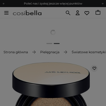
Poleć nas i zyskaj jeszcze więcej punktów
Zapisz się na newsletter pełen porad
Bezpłatne konsultacje kosmetologiczne
Z nami to możliwe! Realizacja zamówienia do 24h.
Poleć nas i zyskaj jeszcze więcej punktów
Zapisz się na newsletter pełen porad
Strona główna
Pielęgnacja
Światowe kosmetyki