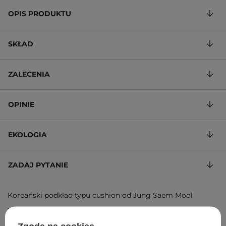
OPIS PRODUKTU
SKŁAD
ZALECENIA
OPINIE
EKOLOGIA
ZADAJ PYTANIE
Koreański podkład typu cushion od Jung Saem Mool
992,86 zł
/
100 g
, w tym VAT
ID towaru: 28275