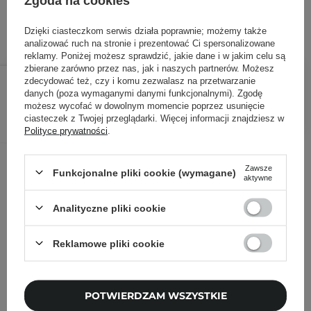
Zgoda na cookies
Dzięki ciasteczkom serwis działa poprawnie; możemy także
analizować ruch na stronie i prezentować Ci spersonalizowane
reklamy. Poniżej możesz sprawdzić, jakie dane i w jakim celu są
zbierane zarówno przez nas, jak i naszych partnerów. Możesz
139,00 zł
/
szt.
zdecydować też, czy i komu zezwalasz na przetwarzanie
danych (poza wymaganymi danymi funkcjonalnymi). Zgodę
możesz wycofać w dowolnym momencie poprzez usunięcie
DODAJ DO KOSZYKA
ciasteczek z Twojej przeglądarki. Więcej informacji znajdziesz w
Polityce prywatności
.
Inni klienci sprawdzali również
Zawsze
Funkcjonalne pliki cookie (wymagane)
aktywne
Analityczne pliki cookie
Reklamowe pliki cookie
POTWIERDZAM WSZYSTKIE