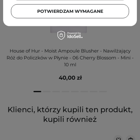
POTWIERDZAM WYMAGANE
House of Hur - Moist Ampoule Blusher - Nawilżający
Róż do Policzków w Płynie - 06 Cherry Blossom - Mini -
10 ml
40,00 zł
Klienci, którzy kupili ten produkt,
kupili również