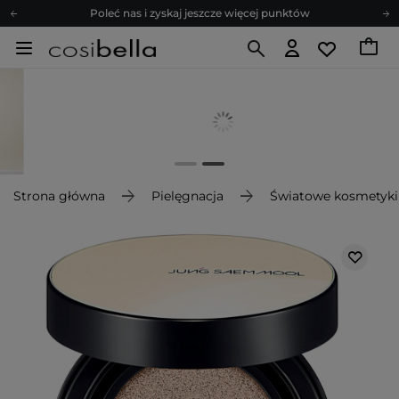
Poleć nas i zyskaj jeszcze więcej punktów
Zapisz się na newsletter pełen porad
Bezpłatne konsultacje kosmetologiczne
Z nami to możliwe! Realizacja zamówienia do 24h.
Poleć nas i zyskaj jeszcze więcej punktów
Zapisz się na newsletter pełen porad
Strona główna
Pielęgnacja
Światowe kosmetyki