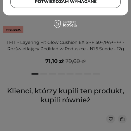
POTWIERDZAM WYMAGANE
PROMOCJA
TFIT - Layering Fit Glow Cushion EX SPF 50+/PA++++ -
Rozświetlający Podkład w Poduszce - N1.5 Suede - 12g
71,10 zł
79,00 zł
Klienci, którzy kupili ten produkt,
kupili również