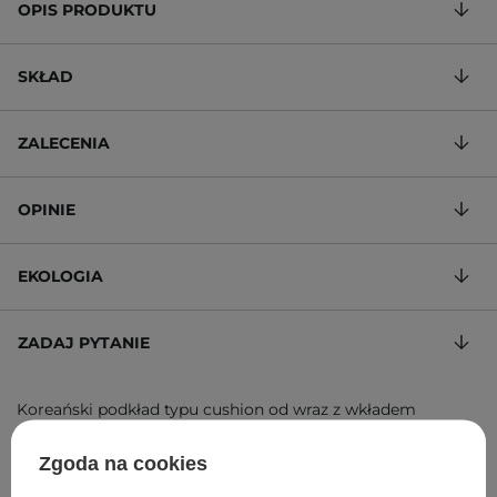
OPIS PRODUKTU
SKŁAD
ZALECENIA
OPINIE
EKOLOGIA
ZADAJ PYTANIE
Koreański podkład typu cushion od wraz z wkładem
uzupełniającym
Zgoda na cookies
9 950,00 zł
/
100
, w tym VAT