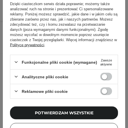
ID towaru: 28262
Dzięki ciasteczkom serwis działa poprawnie; możemy także
analizować ruch na stronie i prezentować Ci spersonalizowane
reklamy. Poniżej możesz sprawdzić, jakie dane i w jakim celu są
zbierane zarówno przez nas, jak i naszych partnerów. Możesz
199,00 zł
zdecydować też, czy i komu zezwalasz na przetwarzanie
/
szt.
danych (poza wymaganymi danymi funkcjonalnymi). Zgodę
możesz wycofać w dowolnym momencie poprzez usunięcie
DODAJ DO KOSZYKA
ciasteczek z Twojej przeglądarki. Więcej informacji znajdziesz w
Polityce prywatności
.
Inni klienci sprawdzali również
Zawsze
Funkcjonalne pliki cookie (wymagane)
aktywne
Analityczne pliki cookie
Reklamowe pliki cookie
POTWIERDZAM WSZYSTKIE