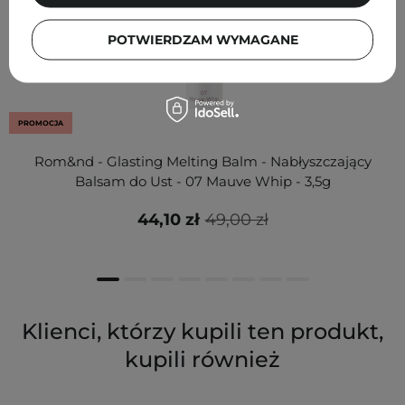
POTWIERDZAM WYMAGANE
PROMOCJA
Rom&nd - Glasting Melting Balm - Nabłyszczający
Balsam do Ust - 07 Mauve Whip - 3,5g
44,10 zł
49,00 zł
Klienci, którzy kupili ten produkt,
kupili również