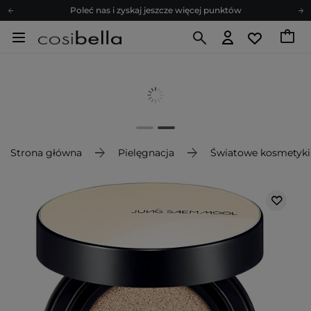
Poleć nas i zyskaj jeszcze więcej punktów
Zapisz się na newsletter pełen porad
Bezpłatne konsultacje kosmetologiczne
Z nami to możliwe! Realizacja zamówienia do 24h.
Poleć nas i zyskaj jeszcze więcej punktów
Zapisz się na newsletter pełen porad
Strona główna
Pielęgnacja
Światowe kosmetyki