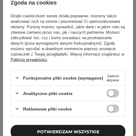
9 950,00 zł
/
100
, w tym VAT
Zgoda na cookies
ID towaru: 28263
Dzięki ciasteczkom serwis działa poprawnie; możemy także
analizować ruch na stronie i prezentować Ci spersonalizowane
reklamy. Poniżej możesz sprawdzić, jakie dane i w jakim celu są
zbierane zarówno przez nas, jak i naszych partnerów. Możesz
199,00 zł
/
szt.
zdecydować też, czy i komu zezwalasz na przetwarzanie
danych (poza wymaganymi danymi funkcjonalnymi). Zgodę
możesz wycofać w dowolnym momencie poprzez usunięcie
DODAJ DO KOSZYKA
ciasteczek z Twojej przeglądarki. Więcej informacji znajdziesz w
Polityce prywatności
.
Inni klienci sprawdzali również
Zawsze
Funkcjonalne pliki cookie (wymagane)
aktywne
Analityczne pliki cookie
Reklamowe pliki cookie
POTWIERDZAM WSZYSTKIE