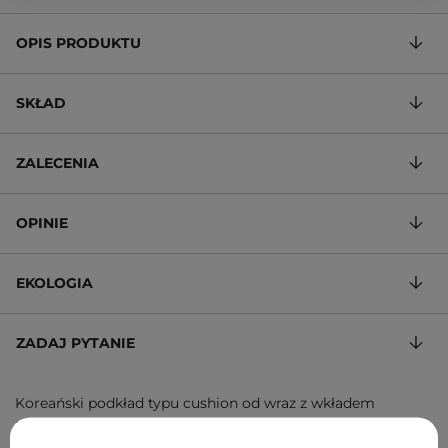
OPIS PRODUKTU
SKŁAD
ZALECENIA
OPINIE
EKOLOGIA
ZADAJ PYTANIE
Koreański podkład typu cushion od wraz z wkładem
uzupełniającym