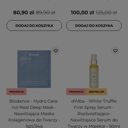
80,90 zł
89,90 zł
100,00 zł
125,00 zł
DODAJ DO KOSZYKA
DODAJ DO KOSZYKA
PROMOCJA
PROMOCJA
BESTSELLER
Biodance - Hydro Cera-
d'Alba - White Truffle
nol Real Deep Mask -
First Spray Serum -
Nawilżająca Maska
Rozświetlająco-
Kolagenowa do Twarzy -
Nawilżajace Serum do
1szt/34g
Twarzy w Mgiełce - 50ml