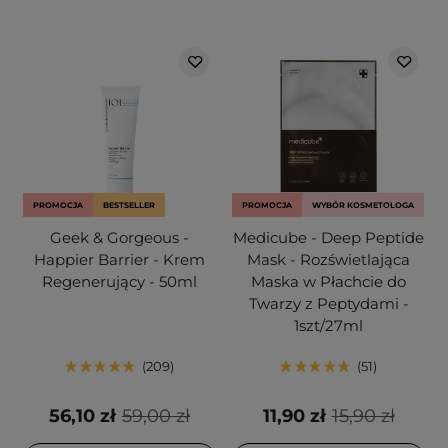
PROMOCJA
BESTSELLER
PROMOCJA
WYBÓR KOSMETOLOGA
Geek & Gorgeous -
Medicube - Deep Peptide
Happier Barrier - Krem
Mask - Rozświetlająca
Regenerujący - 50ml
Maska w Płachcie do
Twarzy z Peptydami -
1szt/27ml
209
51
56,10 zł
59,00 zł
11,90 zł
15,90 zł