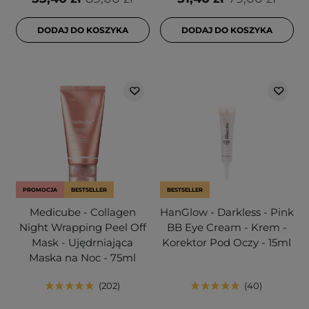
DODAJ DO KOSZYKA
DODAJ DO KOSZYKA
PROMOCJA
BESTSELLER
BESTSELLER
Medicube - Collagen
HanGlow - Darkless - Pink
Night Wrapping Peel Off
BB Eye Cream - Krem -
Mask - Ujędrniająca
Korektor Pod Oczy - 15ml
Maska na Noc - 75ml
202
40