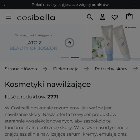
Zapisz się na newsletter pełen porad
Bezpłatne konsultacje kosmetologiczne
Z nami to możliwe! Realizacja zamówienia do 24h.
Poleć nas i zyskaj jeszcze więcej punktów
Zapisz się na newsletter pełen porad
Strona główna
Pielęgnacja
Potrzeby skóry
Kosmetyki nawilżające
Ilość produktów:
2771
W Cosibelli doskonale rozumiemy, jak ważne jest
nawilżanie skóry. Nasza oferta to wybór produktów
starannie wyselekcjonowanych, aby zaspokoić tę
fundamentalną potrzebę skóry. W naszym asortymencie
znajdziesz silnie nawilżające serum, kremy, emulsje oraz