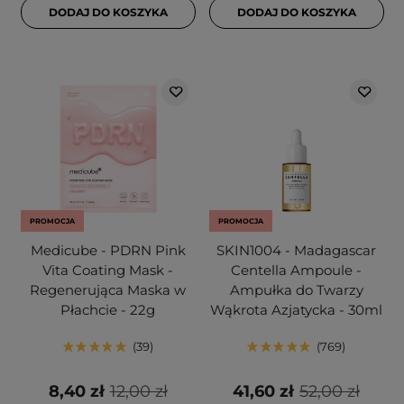
DODAJ DO KOSZYKA
DODAJ DO KOSZYKA
PROMOCJA
PROMOCJA
Medicube - PDRN Pink
SKIN1004 - Madagascar
Vita Coating Mask -
Centella Ampoule -
Regenerująca Maska w
Ampułka do Twarzy
Płachcie - 22g
Wąkrota Azjatycka - 30ml
39
769
8,40 zł
12,00 zł
41,60 zł
52,00 zł