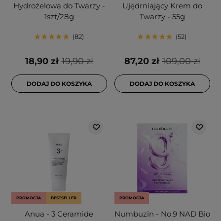
Hydrożelowa do Twarzy -
Ujędrniający Krem do
1szt/28g
Twarzy - 55g
82
52
18,90 zł
19,90 zł
87,20 zł
109,00 zł
DODAJ DO KOSZYKA
DODAJ DO KOSZYKA
PROMOCJA
BESTSELLER
PROMOCJA
Anua - 3 Ceramide
Numbuzin - No.9 NAD Bio