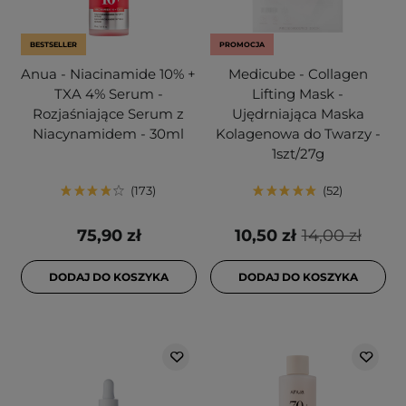
BESTSELLER
PROMOCJA
Anua - Niacinamide 10% +
Medicube - Collagen
TXA 4% Serum -
Lifting Mask -
Rozjaśniające Serum z
Ujędrniająca Maska
Niacynamidem - 30ml
Kolagenowa do Twarzy -
1szt/27g
173
52
75,90 zł
10,50 zł
14,00 zł
DODAJ DO KOSZYKA
DODAJ DO KOSZYKA