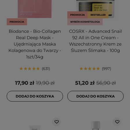
PROMOCJA
BESTSELLER
PROMOCJA
WYBÓR KOSMETOLOGA
Biodance - Bio-Collagen
COSRX - Advanced Snail
Real Deep Mask -
92 All in One Cream -
Ujędrniająca Maska
Wszechstronny Krem ze
Kolagenowa do Twarzy -
Śluzem Ślimaka - 100g
1szt/34g
631
997
17,90 zł
19,90 zł
51,20 zł
56,90 zł
DODAJ DO KOSZYKA
DODAJ DO KOSZYKA