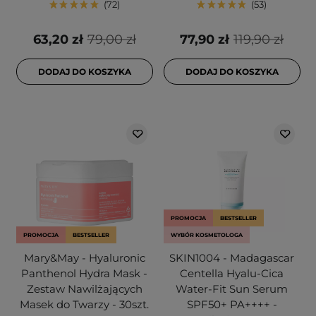
72
53
63,20 zł
79,00 zł
77,90 zł
119,90 zł
DODAJ DO KOSZYKA
DODAJ DO KOSZYKA
PROMOCJA
BESTSELLER
PROMOCJA
BESTSELLER
WYBÓR KOSMETOLOGA
Mary&May - Hyaluronic
SKIN1004 - Madagascar
Panthenol Hydra Mask -
Centella Hyalu-Cica
Zestaw Nawilżających
Water-Fit Sun Serum
Masek do Twarzy - 30szt.
SPF50+ PA++++ -