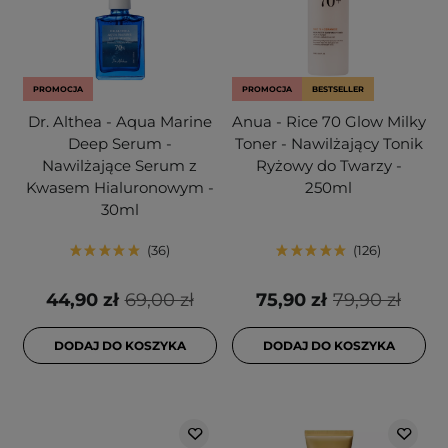
PROMOCJA
PROMOCJA
BESTSELLER
Dr. Althea - Aqua Marine
Anua - Rice 70 Glow Milky
Deep Serum -
Toner - Nawilżający Tonik
Nawilżające Serum z
Ryżowy do Twarzy -
Kwasem Hialuronowym -
250ml
30ml
36
126
44,90 zł
69,00 zł
75,90 zł
79,90 zł
DODAJ DO KOSZYKA
DODAJ DO KOSZYKA