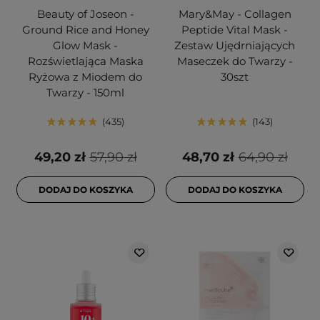
Beauty of Joseon -
Mary&May - Collagen
Ground Rice and Honey
Peptide Vital Mask -
Glow Mask -
Zestaw Ujędrniających
Rozświetlająca Maska
Maseczek do Twarzy -
Ryżowa z Miodem do
30szt
Twarzy - 150ml
435
143
49,20 zł
57,90 zł
48,70 zł
64,90 zł
DODAJ DO KOSZYKA
DODAJ DO KOSZYKA