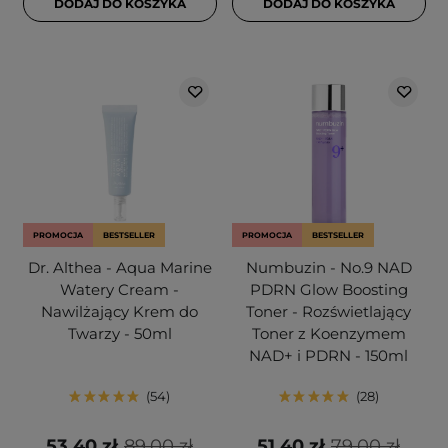
DODAJ DO KOSZYKA
DODAJ DO KOSZYKA
PROMOCJA
BESTSELLER
PROMOCJA
BESTSELLER
Dr. Althea - Aqua Marine
Numbuzin - No.9 NAD
Watery Cream -
PDRN Glow Boosting
Nawilżający Krem do
Toner - Rozświetlający
Twarzy - 50ml
Toner z Koenzymem
NAD+ i PDRN - 150ml
54
28
53,40 zł
89,00 zł
51,40 zł
79,00 zł