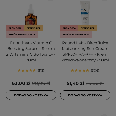
PROMOCJA
BESTSELLER
PROMOCJA
BESTSELLER
WYBÓR KOSMETOLOGA
WYBÓR KOSMETOLOGA
Dr. Althea - Vitamin C
Round Lab - Birch Juice
Boosting Serum - Serum
Moisturizing Sun Cream
z Witaminą C do Twarzy -
SPF50+ PA++++ - Krem
30ml
Przeciwsłoneczny - 50ml
113
306
63,00 zł
90,00 zł
51,40 zł
79,00 zł
DODAJ DO KOSZYKA
DODAJ DO KOSZYKA