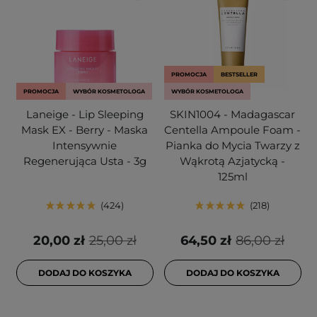
PROMOCJA
BESTSELLER
PROMOCJA
WYBÓR KOSMETOLOGA
WYBÓR KOSMETOLOGA
Laneige - Lip Sleeping
SKIN1004 - Madagascar
Mask EX - Berry - Maska
Centella Ampoule Foam -
Intensywnie
Pianka do Mycia Twarzy z
Regenerująca Usta - 3g
Wąkrotą Azjatycką -
125ml
424
218
20,00 zł
25,00 zł
64,50 zł
86,00 zł
DODAJ DO KOSZYKA
DODAJ DO KOSZYKA