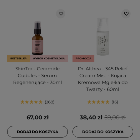
BESTSELLER
WYBÓR KOSMETOLOGA
PROMOCJA
SkinTra - Ceramide
Dr. Althea - 345 Relief
Cuddles - Serum
Cream Mist - Kojąca
Regenerujące - 30ml
Kremowa Mgiełka do
Twarzy - 60ml
268
16
67,00 zł
38,40 zł
59,00 zł
DODAJ DO KOSZYKA
DODAJ DO KOSZYKA