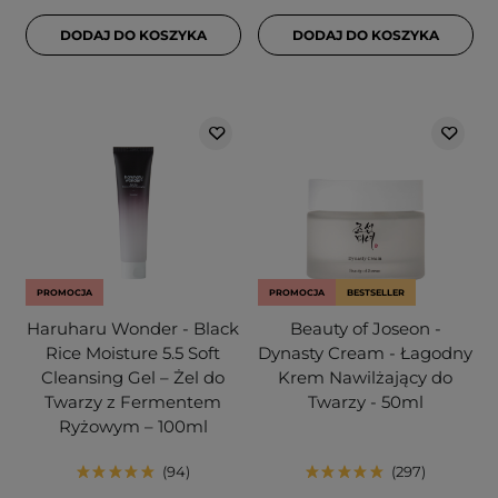
DODAJ DO KOSZYKA
DODAJ DO KOSZYKA
PROMOCJA
PROMOCJA
BESTSELLER
Haruharu Wonder - Black
Beauty of Joseon -
Rice Moisture 5.5 Soft
Dynasty Cream - Łagodny
Cleansing Gel – Żel do
Krem Nawilżający do
Twarzy z Fermentem
Twarzy - 50ml
Ryżowym – 100ml
94
297