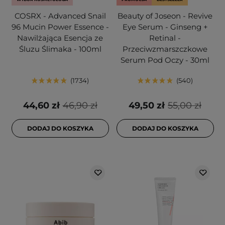
COSRX - Advanced Snail
Beauty of Joseon - Revive
96 Mucin Power Essence -
Eye Serum - Ginseng +
Nawilżająca Esencja ze
Retinal -
Śluzu Ślimaka - 100ml
Przeciwzmarszczkowe
Serum Pod Oczy - 30ml
1734
540
44,60 zł
46,90 zł
49,50 zł
55,00 zł
DODAJ DO KOSZYKA
DODAJ DO KOSZYKA