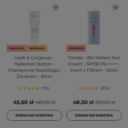
PROMOCJA
BESTSELLER
PROMOCJA
Geek & Gorgeous -
Tocobo - Bio Watery Sun
Hydration Station -
Cream - SPF50 PA++++ -
Intensywnie Nawilżający
Krem z Filtrem - 50ml
Żel-Krem - 50ml
176
206
45,60 zł
48,00 zł
48,30 zł
69,00 zł
DODAJ DO KOSZYKA
DODAJ DO KOSZYKA