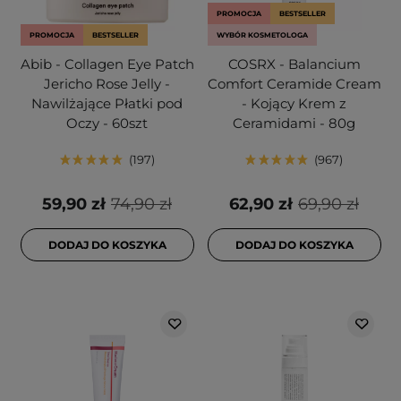
PROMOCJA
BESTSELLER
PROMOCJA
BESTSELLER
WYBÓR KOSMETOLOGA
Abib - Collagen Eye Patch
COSRX - Balancium
Jericho Rose Jelly -
Comfort Ceramide Cream
Nawilżające Płatki pod
- Kojący Krem z
Oczy - 60szt
Ceramidami - 80g
197
967
59,90 zł
74,90 zł
62,90 zł
69,90 zł
DODAJ DO KOSZYKA
DODAJ DO KOSZYKA