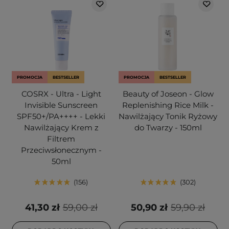
PROMOCJA
BESTSELLER
PROMOCJA
BESTSELLER
COSRX - Ultra - Light
Beauty of Joseon - Glow
Invisible Sunscreen
Replenishing Rice Milk -
SPF50+/PA++++ - Lekki
Nawilżający Tonik Ryżowy
Nawilżający Krem z
do Twarzy - 150ml
Filtrem
Przeciwsłonecznym -
50ml
156
302
41,30 zł
59,00 zł
50,90 zł
59,90 zł