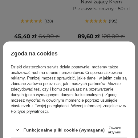
Nawilżający Krem
Przeciwsłoneczny - 50ml
138
195
45,40 zł
64,90 zł
89,60 zł
128,00 zł
DODAJ DO KOSZYKA
DODAJ DO KOSZYKA
Zgoda na cookies
Dzięki ciasteczkom serwis działa poprawnie; możemy także
analizować ruch na stronie i prezentować Ci spersonalizowane
reklamy. Poniżej możesz sprawdzić, jakie dane i w jakim celu są
zbierane zarówno przez nas, jak i naszych partnerów. Możesz
zdecydować też, czy i komu zezwalasz na przetwarzanie
danych (poza wymaganymi danymi funkcjonalnymi). Zgodę
możesz wycofać w dowolnym momencie poprzez usunięcie
ciasteczek z Twojej przeglądarki. Więcej informacji znajdziesz w
Polityce prywatności
.
PROMOCJA
BESTSELLER
PROMOCJA
BESTSELLER
Zawsze
Funkcjonalne pliki cookie (wymagane)
Aestura - Atobarrier 365
Anua - Heartleaf
aktywne