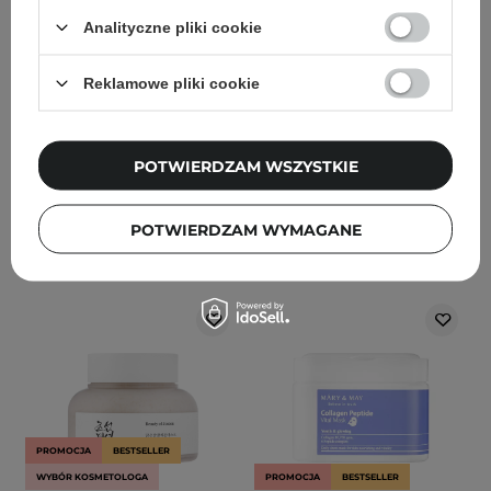
Cream - Nawilżający
Quercetinol Pore Deep
Krem do Twarzy z
Cleansing Foam -
Analityczne pliki cookie
Ceramidami i
Dogłębnie Oczyszczająca
Cholesterolem - 80ml
Pianka do Twarzy - 150ml
Reklamowe pliki cookie
88
184
POTWIERDZAM WSZYSTKIE
126,70 zł
149,00 zł
52,20 zł
54,90 zł
DODAJ DO KOSZYKA
DODAJ DO KOSZYKA
POTWIERDZAM WYMAGANE
PROMOCJA
BESTSELLER
WYBÓR KOSMETOLOGA
PROMOCJA
BESTSELLER