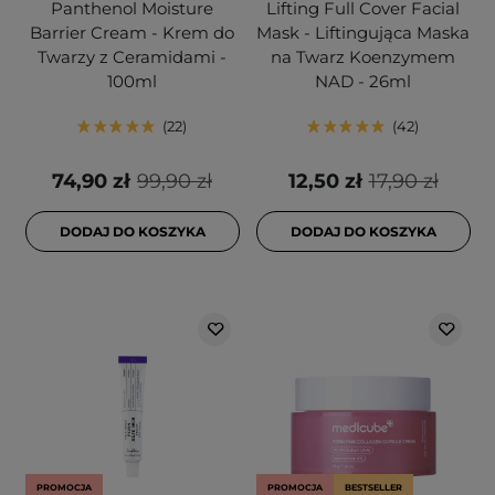
Panthenol Moisture
Lifting Full Cover Facial
Barrier Cream - Krem do
Mask - Liftingująca Maska
Twarzy z Ceramidami -
na Twarz Koenzymem
100ml
NAD - 26ml
22
42
74,90 zł
99,90 zł
12,50 zł
17,90 zł
DODAJ DO KOSZYKA
DODAJ DO KOSZYKA
PROMOCJA
PROMOCJA
BESTSELLER