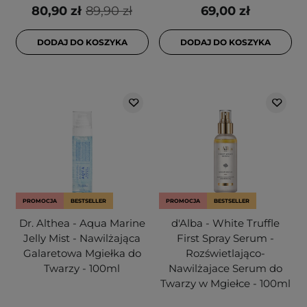
80,90 zł
89,90 zł
69,00 zł
DODAJ DO KOSZYKA
DODAJ DO KOSZYKA
PROMOCJA
BESTSELLER
PROMOCJA
BESTSELLER
Dr. Althea - Aqua Marine
d'Alba - White Truffle
Jelly Mist - Nawilżająca
First Spray Serum -
Galaretowa Mgiełka do
Rozświetlająco-
Twarzy - 100ml
Nawilżajace Serum do
Twarzy w Mgiełce - 100ml