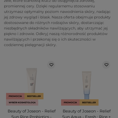
żele, które stanowią klucz do osiągnięcia zdrowej,
promiennej cery. Dzięki regularnemu stosowaniu
utrzymasz optymalny poziom nawodnienia skóry, nadając
jej zdrowy wygląd i blask. Nasza oferta obejmuje produkty
dostosowane do różnych rodzajów skóry, dostarczając
niezbędnych składników nawilżających, aby utrzymać jej
piękno i zdrowie. Odkryj naszą różnorodność produktów
nawilżających i przekonaj się o ich skuteczności w
codziennej pielęgnacji skóry.
PROMOCJA
BESTSELLER
WYBÓR KOSMETOLOGA
PROMOCJA
BESTSELLER
Beauty of Joseon - Relief
Beauty of Joseon - Relief
Sun Rice Probiotics -
Sun Aqua - Fresh : Rice +