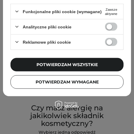
Twoich włosów*
Zawsze
Funkcjonalne pliki cookie (wymagane)
aktywne
Wybierz jedną odpowiedź
Analityczne pliki cookie
Niska
Reklamowe pliki cookie
Średnia
POTWIERDZAM WSZYSTKIE
Wysoka
POTWIERDZAM WYMAGANE
Przejdź do testu na porowatość
Czy masz alergię na
jakikolwiek składnik
kosmetyczny?
Wybierz jedną odpowiedź