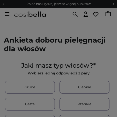
Poleć nas i zyskaj jeszcze więcej punktów
Zapisz się na newsletter pełen porad
Bezpłatne konsultacje kosmetologiczne
Z nami to możliwe! Realizacja zamówienia do 24h.
Poleć nas i zyskaj jeszcze więcej punktów
Ankieta doboru pielęgnacji
Zapisz się na newsletter pełen porad
dla włosów
Jaki masz typ włosów?*
Wybierz jedną odpowiedź z pary
Grube
Cienkie
Gęste
Rzadkie