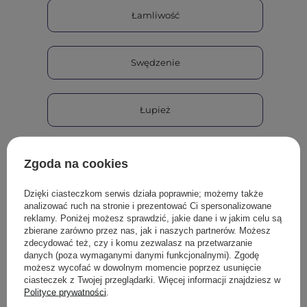
Łamliwość
Swędzenie
Łupież
Suchość
Zgoda na cookies
Dzięki ciasteczkom serwis działa poprawnie; możemy także
Nadmierne wypadanie włosów
analizować ruch na stronie i prezentować Ci spersonalizowane
reklamy. Poniżej możesz sprawdzić, jakie dane i w jakim celu są
zbierane zarówno przez nas, jak i naszych partnerów. Możesz
zdecydować też, czy i komu zezwalasz na przetwarzanie
Inne
danych (poza wymaganymi danymi funkcjonalnymi). Zgodę
możesz wycofać w dowolnym momencie poprzez usunięcie
ciasteczek z Twojej przeglądarki. Więcej informacji znajdziesz w
Polityce prywatności
.
Jaka jest porowatość