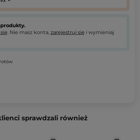
produkty.
 się
. Nie masz konta,
zarejestruj się
i wymieniaj
wrotów
klienci sprawdzali również