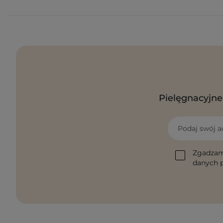
Pielęgnacyjne 
Podaj swój a
Zgadzam
danych p