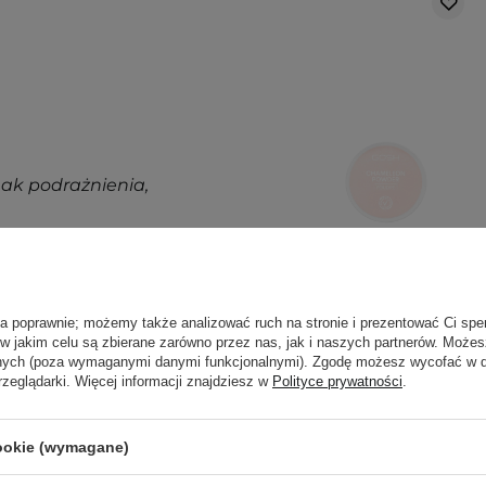
nak podrażnienia,
j, w zacienionym
ortu nie wpłyną na
ła poprawnie; możemy także analizować ruch na stronie i prezentować Ci spe
 w jakim celu są zbierane zarówno przez nas, jak i naszych partnerów. Może
GOSH -
ajbardziej aktualne
anych (poza wymaganymi danymi funkcjonalnymi). Zgodę możesz wycofać w
Chameleon
rzeglądarki. Więcej informacji znajdziesz w
Polityce prywatności
.
pytania?
Skontaktuj się z
Powder - Puder
Sypki - 001
Transparent - 8g
cookie (wymagane)