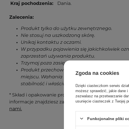
Kraj pochodzenia:
Dania.
Zalecenia:
Produkt tylko do użytku zewnętrznego.
Nie stosuj na uszkodzoną skórę.
Unikaj kontaktu z oczami.
W przypadku pojawienia się jakichkolwiek oz
zaprzestań używania produktu.
Trzymaj poza zasięgiem dzieci.
Produkt przechowuj w temperaturze pokojowe
Zgoda na cookies
miejscu. Wahania temperatur podczas transp
stabilność i właściwości produktu.
Dzięki ciasteczkom serwis dzia
możesz sprawdzić, jakie dane i
* Skład i opakowanie produktu mogą ulec zmianie. N
zezwalasz na przetwarzanie d
usunięcie ciasteczek z Twojej p
informacje znajdziesz zawsze na opakowaniu. Masz 
nami.
Funkcjonalne pliki 