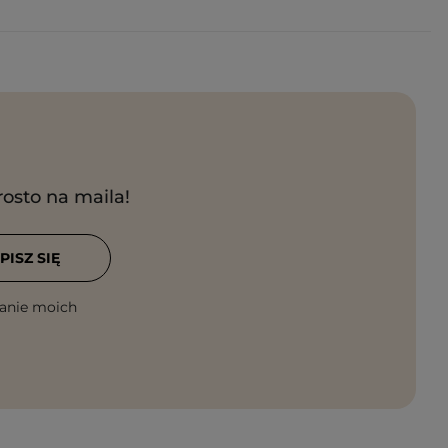
rosto na maila!
PISZ SIĘ
anie moich