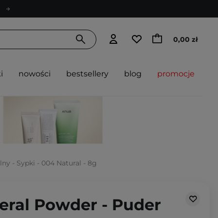
0,00 zł
i
nowości
bestsellery
blog
promocje
y - Sypki - 004 Natural - 8g
eral Powder - Puder