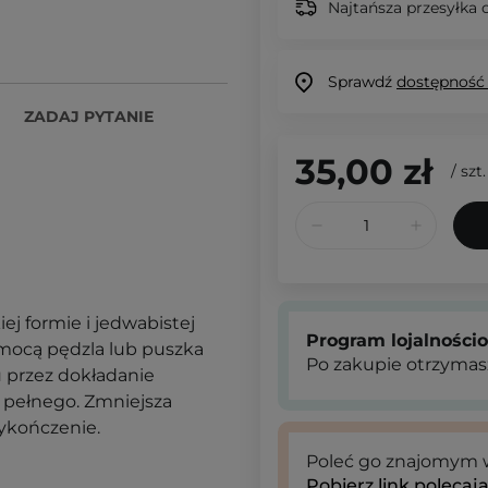
Najtańsza przesyłka o
Sprawdź
dostępność
ZADAJ PYTANIE
35,00 zł
/
szt.
ej formie i jedwabistej
Program lojalności
omocą pędzla lub puszka
Po zakupie otrzymas
 przez dokładanie
 pełnego. Zmniejsza
ykończenie.
Poleć go znajomym
Pobierz link polecaj