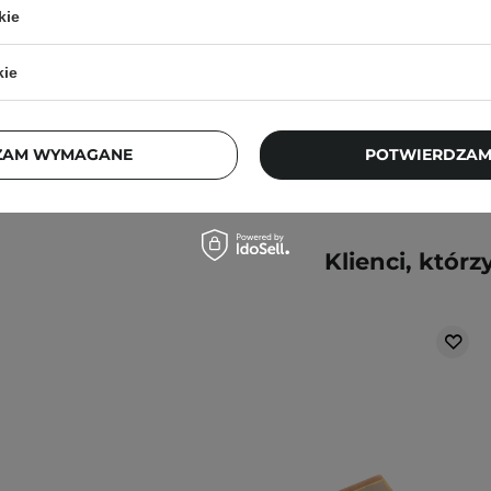
kie
39,00 zł
kie
ZAM WYMAGANE
POTWIERDZAM
Klienci, którz