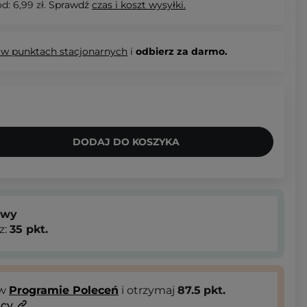
d: 6,99 zł.
Sprawdź
czas i koszt wysyłki.
 w punktach stacjonarnych
i
odbierz za darmo.
DODAJ DO KOSZYKA
owy
z:
35
pkt.
 w
Programie Poleceń
i otrzymaj
87.5
pkt.
ący