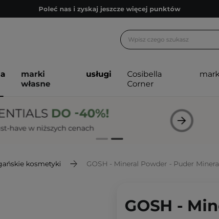
Poleć nas i zyskaj jeszcze więcej punktów
Zapisz się na newsletter pełen porad
Bezpłatne konsultacje kosmetologiczne
Z nami to możliwe! Realizacja zamówienia do 24h.
ja
marki
usługi
Cosibella
mark
Poleć nas i zyskaj jeszcze więcej punktów
własne
Corner
Zapisz się na newsletter pełen porad
ańskie kosmetyki
GOSH - Mineral Powder - Puder Mineraln
GOSH - Min