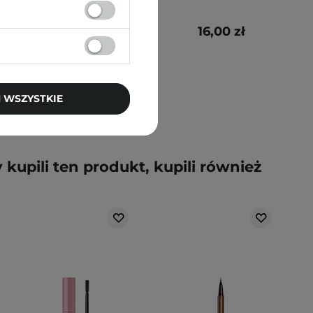
31,50 zł
16,00 zł
42,00 zł
 WSZYSTKIE
y kupili ten produkt, kupili również