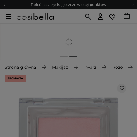
Poleć nas i zyskaj jeszcze więcej punktów
Zapisz się na newsletter pełen porad
Bezpłatne konsultacje kosmetologiczne
Z nami to możliwe! Realizacja zamówienia do 24h.
Poleć nas i zyskaj jeszcze więcej punktów
Zapisz się na newsletter pełen porad
Strona główna
Makijaż
Twarz
Róże
PROMOCJA