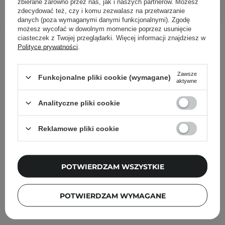
DODAJ DO KOSZYKA
zbierane zarówno przez nas, jak i naszych partnerów. Możesz
zdecydować też, czy i komu zezwalasz na przetwarzanie
danych (poza wymaganymi danymi funkcjonalnymi). Zgodę
możesz wycofać w dowolnym momencie poprzez usunięcie
Inni klienci sprawdzali również
ciasteczek z Twojej przeglądarki. Więcej informacji znajdziesz w
Polityce prywatności
.
Zawsze
Funkcjonalne pliki cookie (wymagane)
aktywne
Analityczne pliki cookie
Reklamowe pliki cookie
POTWIERDZAM WSZYSTKIE
POTWIERDZAM WYMAGANE