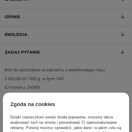
OPINIE
EKOLOGIA
ZADAJ PYTANIE
Róż do policzków w odcieniu cukierkowego różu
3 160,00 zł
/
100 g
, w tym VAT
ID towaru: 24569
Zgoda na cookies
63,20 zł
79,00 zł
Dzięki ciasteczkom serwis działa poprawnie; możemy także
/
szt.
analizować ruch na stronie i prezentować Ci spersonalizowane
reklamy. Poniżej możesz sprawdzić, jakie dane i w jakim celu są