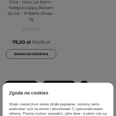
Glint - Glow Lip Balm -
Nabłyszczający Balsam
do Ust - 10 Ballet Shoes -
3g
79,20 zł
99,00 zł
DODAJ DO KOSZYKA
FILTROWANIE
SORTOWANIE
Zgoda na cookies
Rekomendowane dla Ciebie
Dzięki ciasteczkom serwis działa poprawnie; możemy także
analizować ruch na stronie i prezentować Ci spersonalizowane
reklamy. Poniżej możesz sprawdzić, jakie dane i w jakim celu są