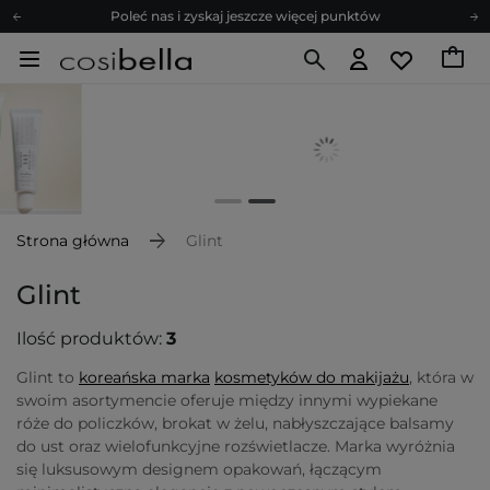
Poleć nas i zyskaj jeszcze więcej punktów
Zapisz się na newsletter pełen porad
Bezpłatne konsultacje kosmetologiczne
Z nami to możliwe! Realizacja zamówienia do 24h.
Poleć nas i zyskaj jeszcze więcej punktów
Zapisz się na newsletter pełen porad
Strona główna
Glint
Glint
Ilość produktów:
3
Glint to
koreańska marka
kosmetyków do makijażu
, która w
swoim asortymencie oferuje między innymi wypiekane
róże do policzków, brokat w żelu, nabłyszczające balsamy
do ust oraz wielofunkcyjne rozświetlacze. Marka wyróżnia
się luksusowym designem opakowań, łączącym