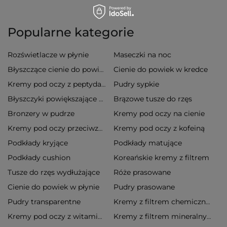
Popularne kategorie
Rozświetlacze w płynie
Maseczki na noc
Cienie do powiek w kredce
Błyszczące cienie do powiek
Pudry sypkie
Kremy pod oczy z peptydami
Brązowe tusze do rzęs
Błyszczyki powiększające usta
Bronzery w pudrze
Kremy pod oczy na cienie
Kremy pod oczy z kofeiną
Kremy pod oczy przeciwzmarszczkowe
Podkłady kryjące
Podkłady matujące
Podkłady cushion
Koreańskie kremy z filtrem
Tusze do rzęs wydłużające
Róże prasowane
Cienie do powiek w płynie
Pudry prasowane
Pudry transparentne
Kremy z filtrem chemicznym
Kremy pod oczy z witaminą c
Kremy z filtrem mineralnym