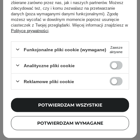
zbierane zarówno przez nas, jak i naszych partnerów. Możesz
zdecydować też, czy i komu zezwalasz na przetwarzanie
danych (poza wymaganymi danymi funkcjonalnymi). Zgodę
możesz wycofać w dowolnym momencie poprzez usunięcie
ciasteczek z Twojej przeglądarki. Więcej informacji znajdziesz w
Polityce prywatności
.
Zawsze
Funkcjonalne pliki cookie (wymagane)
aktywne
Analityczne pliki cookie
Reklamowe pliki cookie
Torriden - Dive-In For Men All In One - Nawilżająca
POTWIERDZAM WSZYSTKIE
Emulsja do Twarzy - 200g
79,00 zł
POTWIERDZAM WYMAGANE