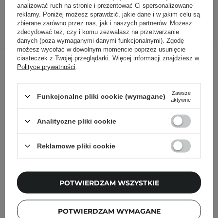
299,00 zł
analizować ruch na stronie i prezentować Ci spersonalizowane
reklamy. Poniżej możesz sprawdzić, jakie dane i w jakim celu są
DODAJ DO KOSZYKA
zbierane zarówno przez nas, jak i naszych partnerów. Możesz
zdecydować też, czy i komu zezwalasz na przetwarzanie
danych (poza wymaganymi danymi funkcjonalnymi). Zgodę
możesz wycofać w dowolnym momencie poprzez usunięcie
Inni klienci sprawdzali również
ciasteczek z Twojej przeglądarki. Więcej informacji znajdziesz w
Polityce prywatności
.
Zawsze
Funkcjonalne pliki cookie (wymagane)
aktywne
Analityczne pliki cookie
Reklamowe pliki cookie
POTWIERDZAM WSZYSTKIE
POTWIERDZAM WYMAGANE