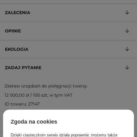
ZALECENIA
OPINIE
EKOLOGIA
ZADAJ PYTANIE
Zestaw urządzeń do pielęgnacji twarzy
12 000,00 zł
/
100 szt
, w tym VAT
ID towaru: 27147
Zgoda na cookies
240,00 zł
Dzięki ciasteczkom serwis działa poprawnie; możemy także
/
szt.