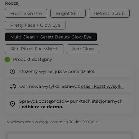
Rodzaj:
Fresh Skin Pro
Bright Skin
Refresh Scrub
Pretty Face + Glow Eye
Multi Clean + Garett Beauty Glow Eye
Skin Ritual Face&Neck
AeroGlow
Produkt dostępny
Możemy wysłać już:
w poniedziałek
Darmowa wysyłka.
Sprawdź
czas i koszt wysyłki.
Sprawdź
dostępność w punktach stacjonarnych
i
odbierz za darmo.
Najniższa cena w ciągu ostatnich 30 dni:
299,00 zł