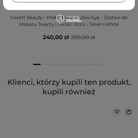
PROMOCJA
Garett Beauty - Pretty Face + Glow Eye - Zestaw do
Masażu Twarzy i Okolic Oczu - Silver+White
240,00 zł
299,00 zł
Klienci, którzy kupili ten produkt,
kupili również