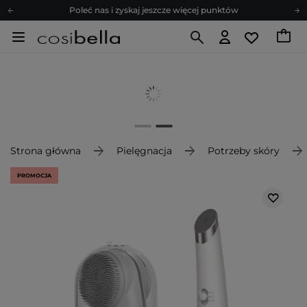
Poleć nas i zyskaj jeszcze więcej punktów
Zapisz się na newsletter pełen porad
Bezpłatne konsultacje kosmetologiczne
Z nami to możliwe! Realizacja zamówienia do 24h.
Poleć nas i zyskaj jeszcze więcej punktów
Zapisz się na newsletter pełen porad
Strona główna
Pielęgnacja
Potrzeby skóry
PROMOCJA