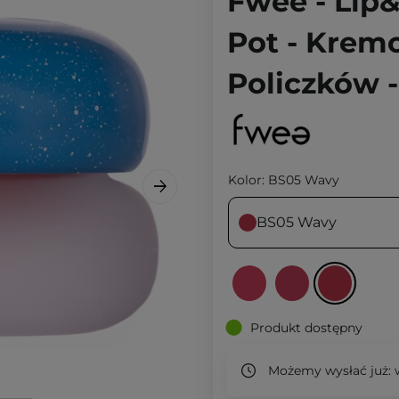
Fwee - Lip
Pot - Krem
Policzków 
Kolor:
BS05 Wavy
BS05 Wavy
Produkt dostępny
Możemy wysłać już:
w