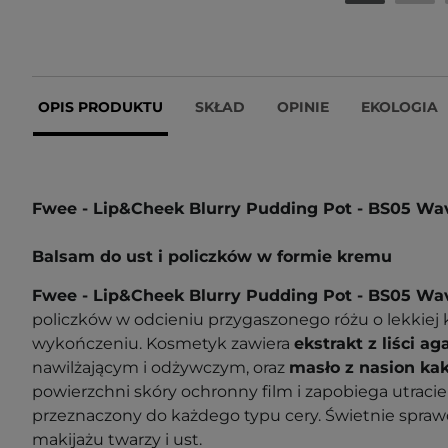
OPIS PRODUKTU
SKŁAD
OPINIE
EKOLOGIA
Fwee - Lip&Cheek Blurry Pudding Pot - BS05 Wa
Balsam do ust i policzków w formie kremu
Fwee - Lip&Cheek Blurry Pudding Pot - BS05 W
policzków w odcieniu przygaszonego różu o lekkiej
wykończeniu. Kosmetyk zawiera
ekstrakt z liści a
nawilżającym i odżywczym, oraz
masło z nasion ka
powierzchni skóry ochronny film i zapobiega utraci
przeznaczony do każdego typu cery. Świetnie spraw
makijażu twarzy i ust.