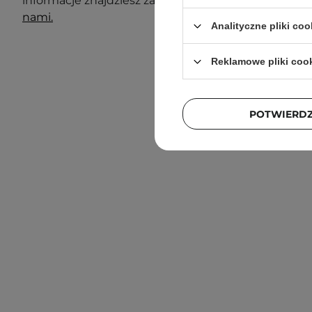
informacje znajdziesz zawsze na opakowaniu. Masz 
nami.
Analityczne pliki coo
Reklamowe pliki coo
POTWIERD