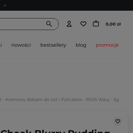
0,00 zł
i
nowości
bestsellery
blog
promocje
t - Kremowy Balsam do Ust i Policzków - BS05 Wavy - 5g