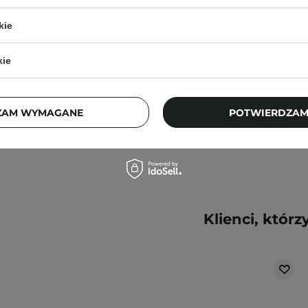
pytania?
Skontaktuj się z
Baby Smile - 7,2g
kie
kie
62,00 zł
86,00 zł
ZAM WYMAGANE
POTWIERDZAM
Klienci, którz