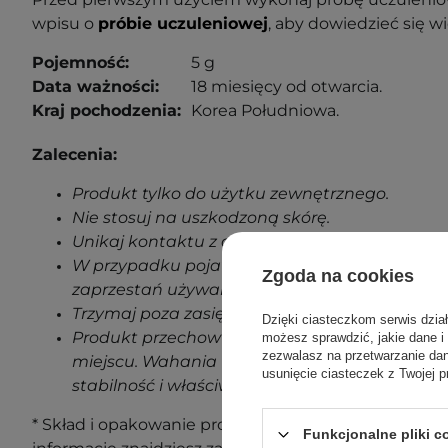
wpisu o
próbie uczuleniowej
, aby dowiedzieć się wi
Pojemność:
5 g
Data ważności:
18 miesięcy od otwarcia.
Kraj pochodzenia:
Korea Południowa.
Zalecenia:
Produkt tylko do użytku zewnętrznego.
Nie stosuj na uszkodzoną skórę.
Unikaj kontaktu z oczami.
W przypadku pojawienia się jakichkolwiek oz
Zgoda na cookies
zaprzestań używania produktu.
Trzymaj poza zasięgiem dzieci.
Dzięki ciasteczkom serwis dzia
Produkt przechowuj w temperaturze pokojowe
możesz sprawdzić, jakie dane i
zezwalasz na przetwarzanie d
miejscu. Wahania temperatur podczas transp
usunięcie ciasteczek z Twojej p
stabilność i właściwości produktu.
* Skład i opakowanie produktu mogą ulec zmianie. N
Funkcjonalne pliki 