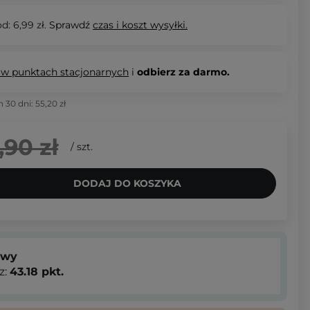
d: 6,99 zł.
Sprawdź
czas i koszt wysyłki.
 w punktach stacjonarnych
i
odbierz za darmo.
h 30 dni:
55,20 zł
,90 zł
/
szt.
DODAJ DO KOSZYKA
owy
z:
43.18
pkt.