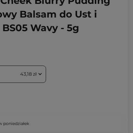
&Cheek Blurry Pudding
owy Balsam do Ust i
- BS05 Wavy - 5g
43,18 zł
 poniedziałek