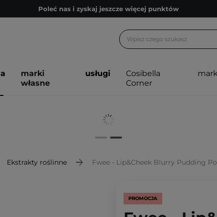
Zapisz się na newsletter pełen porad
Bezpłatne konsultacje kosmetologiczne
Z nami to możliwe! Realizacja zamówienia do 24h.
Poleć nas i zyskaj jeszcze więcej punktów
ja
marki
usługi
Cosibella
mark
własne
Corner
Zapisz się na newsletter pełen porad
Ekstrakty roślinne
Fwee - Lip&Cheek Blurry Pudding Po
PROMOCJA