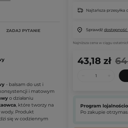
Najtańsza przesyłka o
Sprawdź
dostępność
ZADAJ PYTANIE
Najniższa cena w ciągu ostatnic
43,18 zł
64
vy
avy
- balsam do ust i
 konsystencji i matowym
gawy
o działaniu
kaowca
, które tworzy na
Program lojalności
e wody. Produkt
Po zakupie otrzymas
dzi się w codziennym