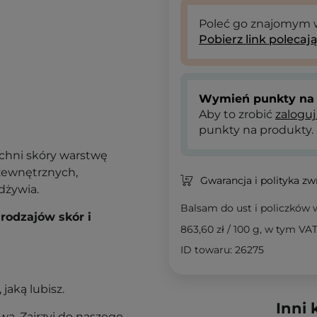
Poleć go znajomym
Pobierz link polecaj
Wymień punkty na 
Aby to zrobić
zaloguj
punkty na produkty.
chni skóry warstwę
 zewnętrznych,
Gwarancja i polityka z
odżywia.
Balsam do ust i policzków
rodzajów skór i
863,60 zł
/
100 g
, w tym VA
ID towaru: 26275
 jaką lubisz.
Inni 
ą. Zajrzyj do naszego