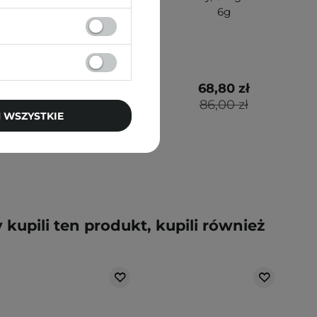
- RD03 Ambitious -
6g
5g
49,79 zł
68,80 zł
79,00 zł
86,00 zł
 WSZYSTKIE
y kupili ten produkt, kupili również