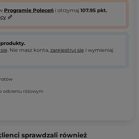
 w
Programie Poleceń
i otrzymaj
107.95
pkt.
ący
produkty.
 się
. Nie masz konta,
zarejestruj się
i wymieniaj
wrotów
 w odcieniu różowym
T
klienci sprawdzali również