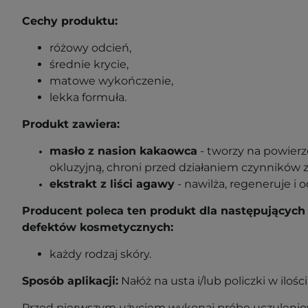
Cechy produktu:
różowy odcień,
średnie krycie,
matowe wykończenie,
lekka formuła.
Produkt zawiera:
masło z nasion kakaowca
-
tworzy na powierz
okluzyjną, chroni przed działaniem czynników
ekstrakt z liści agawy
- nawilża, regeneruje i 
Producent poleca ten produkt dla następujących 
defektów kosmetycznych:
każdy rodzaj skóry.
Sposób aplikacji:
Nałóż na usta i/lub policzki w ilości,
Przed pierwszym użyciem wykonaj próbę uczuleniow