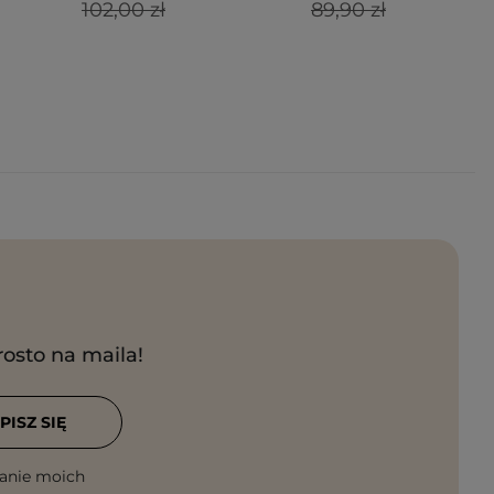
102,00 zł
89,90 zł
rosto na maila!
PISZ SIĘ
anie moich