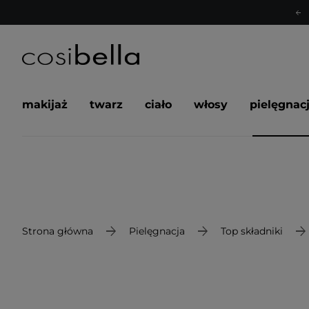
makijaż
twarz
ciało
włosy
pielęgnac
Strona główna
Pielęgnacja
Top składniki