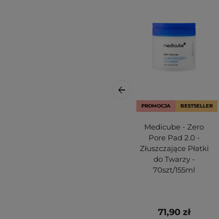
PROMOCJA
BESTSELLER
Medicube - Zero
Pore Pad 2.0 -
Złuszczające Płatki
do Twarzy -
70szt/155ml
71,90 zł