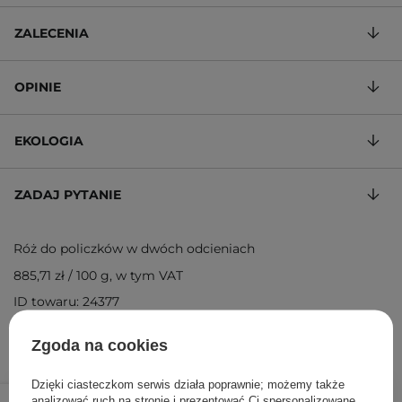
ZALECENIA
OPINIE
EKOLOGIA
ZADAJ PYTANIE
Róż do policzków w dwóch odcieniach
885,71 zł
/
100 g
, w tym VAT
ID towaru: 24377
Zgoda na cookies
Dzięki ciasteczkom serwis działa poprawnie; możemy także
62,00 zł
86,00 zł
/
szt.
analizować ruch na stronie i prezentować Ci spersonalizowane