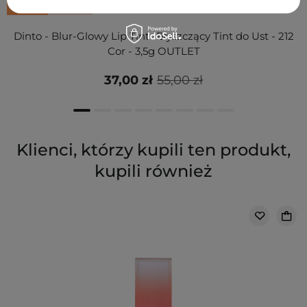
NOWOŚĆ
PRZECENA
Dinto - Blur-Glowy Lip Tint -Błyszczący Tint do Ust - 212
Cor - 3,5g OUTLET
37,00 zł
55,00 zł
Klienci, którzy kupili ten produkt,
kupili również