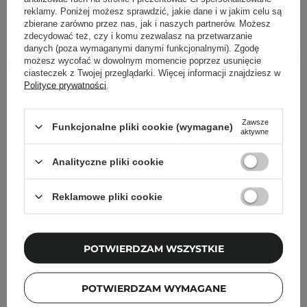
reklamy. Poniżej możesz sprawdzić, jakie dane i w jakim celu są
zbierane zarówno przez nas, jak i naszych partnerów. Możesz
DODAJ DO KOSZYKA
zdecydować też, czy i komu zezwalasz na przetwarzanie
danych (poza wymaganymi danymi funkcjonalnymi). Zgodę
możesz wycofać w dowolnym momencie poprzez usunięcie
ciasteczek z Twojej przeglądarki. Więcej informacji znajdziesz w
Inni klienci sprawdzali również
Polityce prywatności
.
Zawsze
Funkcjonalne pliki cookie (wymagane)
aktywne
Analityczne pliki cookie
Reklamowe pliki cookie
POTWIERDZAM WSZYSTKIE
POTWIERDZAM WYMAGANE