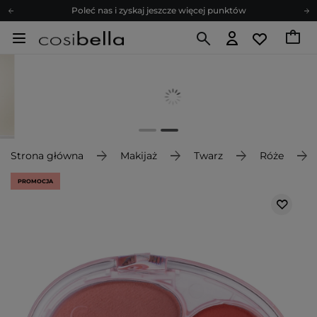
Poleć nas i zyskaj jeszcze więcej punktów
Zapisz się na newsletter pełen porad
Bezpłatne konsultacje kosmetologiczne
Z nami to możliwe! Realizacja zamówienia do 24h.
Poleć nas i zyskaj jeszcze więcej punktów
Zapisz się na newsletter pełen porad
Strona główna
Makijaż
Twarz
Róże
PROMOCJA