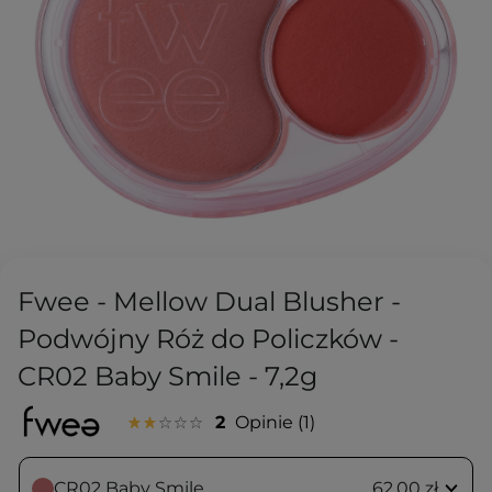
Fwee - Mellow Dual Blusher -
Podwójny Róż do Policzków -
CR02 Baby Smile - 7,2g
2
Opinie
1
CR02 Baby Smile
62,00 zł